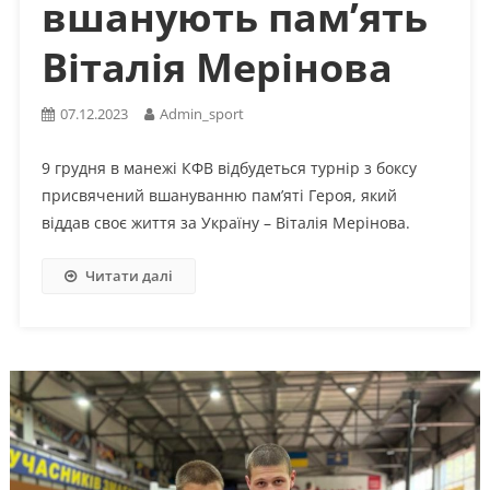
вшанують пам’ять
Віталія Мерінова
07.12.2023
Admin_sport
9 грудня в манежі КФВ відбудеться турнір з боксу
присвячений вшануванню памʼяті Героя, який
віддав своє життя за Україну – Віталія Мерінова.
Читати далі