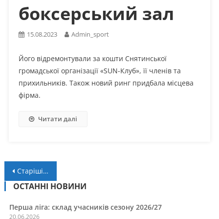
боксерський зал
15.08.2023
Admin_sport
Його відремонтували за кошти Снятинської
громадської організації «SUN-Клуб», її членів та
прихильників. Також новий ринг придбала місцева
фірма.
Читати далі
Навігація
Старіші записи
за
ОСТАННІ НОВИНИ
записами
Перша ліга: склад учасників сезону 2026/27
20.06.2026