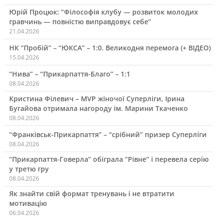
Юрій Процюк: “Філософія клубу — розвиток молодих
гравчинь — повністю виправдовує себе”
21.04.2026
НК “Пробій” – “ЮКСА” – 1:0. Великодня перемога (+ ВІДЕО)
15.04.2026
“Нива” – “Прикарпаття-Благо” – 1:1
08.04.2026
Кристина Філевич – MVP жіночої Суперліги, Ірина
Бугайова отримала нагороду ім. Марини Ткаченко
08.04.2026
“Франківськ-Прикарпаття” – “срібний” призер Суперліги
08.04.2026
“Прикарпаття-Говерла” обіграла “Рівне” і перевела серію
у третю гру
08.04.2026
Як знайти свій формат тренувань і не втратити
мотивацію
06.04.2026