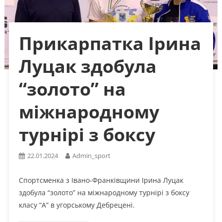
Прикарпатка Ірина
Луцак здобула
“золото” на
міжнародному
турнірі з боксу
22.01.2024
Admin_sport
Спортсменка з Івано-Франківщини Ірина Луцак
здобула “золото” на міжнародному турнірі з боксу
класу “А” в угорському Дебрецені.