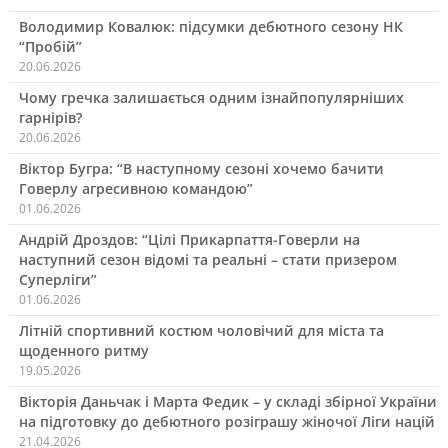
Володимир Ковалюк: підсумки дебютного сезону НК
“Пробій”
20.06.2026
Чому гречка залишається одним ізнайпопулярніших
гарнірів?
20.06.2026
Віктор Бугра: “В наступному сезоні хочемо бачити
Говерлу агресивною командою”
01.06.2026
Андрій Дроздов: “Цілі Прикарпаття-Говерли на
наступний сезон відомі та реальні – стати призером
Суперліги”
01.06.2026
Літній спортивний костюм чоловічий для міста та
щоденного ритму
19.05.2026
Вікторія Даньчак і Марта Федик – у складі збірної України
на підготовку до дебютного розіграшу жіночої Ліги націй
21.04.2026