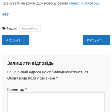
Тренуватиме команду у новому сезоні
Олексій Золотоус
.
ФБУ
Tagged
баскетбол
Навігація
Юрій Процюк: “Дівчата зробили все можливе, кожна з них виклалась на максимум”
Кутські “Карпати” знялись з обласного чемпіонату
записів
Залишити відповідь
Ваша e-mail адреса не оприлюднюватиметься.
Обов’язкові поля позначені
*
Коментар
*