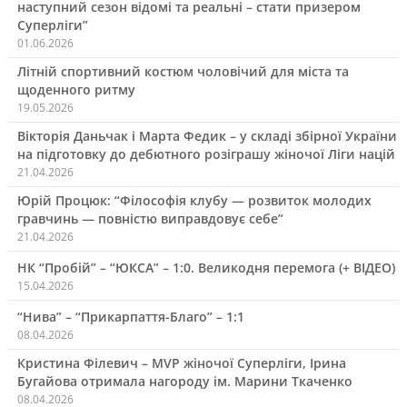
наступний сезон відомі та реальні – стати призером
Суперліги”
01.06.2026
Літній спортивний костюм чоловічий для міста та
щоденного ритму
19.05.2026
Вікторія Даньчак і Марта Федик – у складі збірної України
на підготовку до дебютного розіграшу жіночої Ліги націй
21.04.2026
Юрій Процюк: “Філософія клубу — розвиток молодих
гравчинь — повністю виправдовує себе”
21.04.2026
НК “Пробій” – “ЮКСА” – 1:0. Великодня перемога (+ ВІДЕО)
15.04.2026
“Нива” – “Прикарпаття-Благо” – 1:1
08.04.2026
Кристина Філевич – MVP жіночої Суперліги, Ірина
Бугайова отримала нагороду ім. Марини Ткаченко
08.04.2026