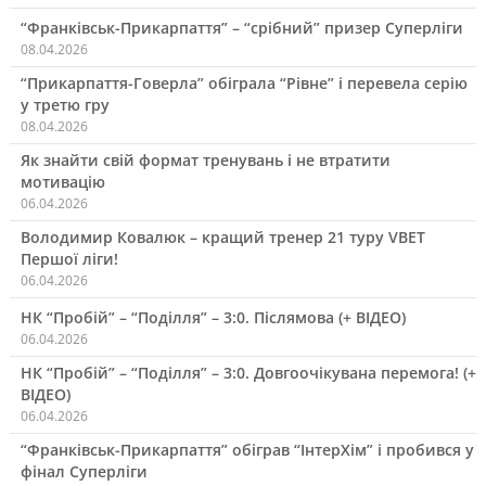
“Франківськ-Прикарпаття” – “срібний” призер Суперліги
08.04.2026
“Прикарпаття-Говерла” обіграла “Рівне” і перевела серію
у третю гру
08.04.2026
Як знайти свій формат тренувань і не втратити
мотивацію
06.04.2026
Володимир Ковалюк – кращий тренер 21 туру VBET
Першої ліги!
06.04.2026
НК “Пробій” – “Поділля” – 3:0. Післямова (+ ВІДЕО)
06.04.2026
НК “Пробій” – “Поділля” – 3:0. Довгоочікувана перемога! (+
ВІДЕО)
06.04.2026
“Франківськ-Прикарпаття” обіграв “ІнтерХім” і пробився у
фінал Суперліги