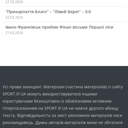
27.03.2026
“Прикарпаття-Благо” – “Лівий Берег” – 0:0
22.03.2026
Івано-Франківськ прийме Фінал восьми Першої ліги
21.03.2026
Усі права захищені. Матеріали (частина матеріалів) із сайту
SPORT.IF.UA можуть використовуватися іншими
користувачами безкоштовно із обов’язковим активним
гіперпосиланням на SPORT.IF.UA не нижче другого абзацу
тексту. Відповідальність за зміст рекламних матеріалів несе
рекламодавець. Думка авторів матеріалів може не збігатися