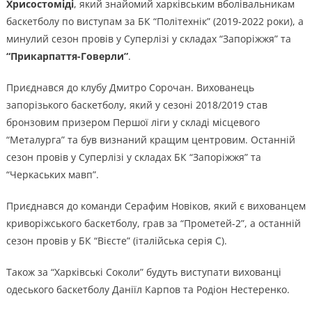
Хрисостоміді
, який знайомий харківським вболівальникам
баскетболу по виступам за БК “Політехнік” (2019-2022 роки), а
минулий сезон провів у Суперлізі у складах “Запоріжжя” та
“Прикарпаття-Говерли”
.
Приєднався до клубу Дмитро Сорочан. Вихованець
запорізького баскетболу, який у сезоні 2018/2019 став
бронзовим призером Першої ліги у складі місцевого
“Металурга” та був визнаний кращим центровим. Останній
сезон провів у Суперлізі у складах БК “Запоріжжя” та
“Черкаських мавп”.
Приєднався до команди Серафим Новіков, який є вихованцем
криворіжського баскетболу, грав за “Прометей-2”, а останній
сезон провів у БК “Вієсте” (італійська серія С).
Також за “Харківські Соколи” будуть виступати вихованці
одеського баскетболу Даніїл Карпов та Родіон Нестеренко.