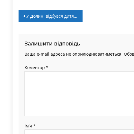
Навігація
У Долині відбувся дитячий фестиваль “Відкриті уроки футболу”
записів
Залишити відповідь
Ваша e-mail адреса не оприлюднюватиметься.
Обов
Коментар
*
Ім'я
*