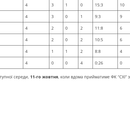
4
3
1
0
15:3
10
4
3
0
1
9:3
9
4
2
0
2
11:8
6
4
2
0
2
10:5
6
4
1
1
2
8:8
4
4
0
0
4
0:26
0
тупної середи,
11-го жовтня
, коли вдома прийматиме ФК “СХІ” з