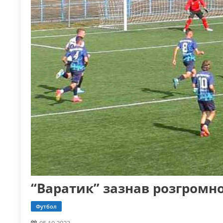
“Варатик” зазнав розгромної
Футбол
05.10.2023