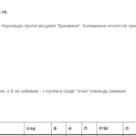
-19.
у Чернівцях проти місцевої “Буковини”. Коломияни нічого не зум
ок, а й не забивав – з нулем в графі “очки” команда замикає
Ігор
В
Н
П
Р/М
О