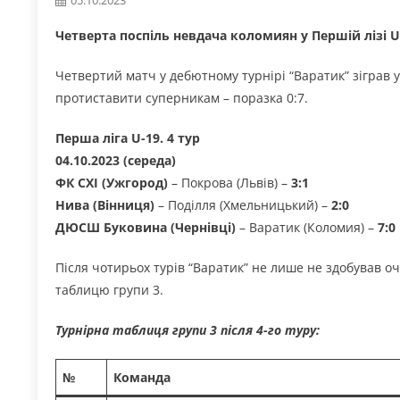
Четверта поспіль невдача коломиян у Першій лізі U
Четвертий матч у дебютному турнірі “Варатик” зіграв 
протиставити суперникам – поразка 0:7.
Перша ліга U-19. 4 тур
04.10.2023 (середа)
ФК СХІ (Ужгород)
– Покрова (Львів) –
3:1
Нива (Вінниця)
– Поділля (Хмельницький) –
2:0
ДЮСШ Буковина (Чернівці)
– Варатик (Коломия) –
7:0
Після чотирьох турів “Варатик” не лише не здобував оч
таблицю групи 3.
Турнірна таблиця групи 3 після 4-го туру:
№
Команда