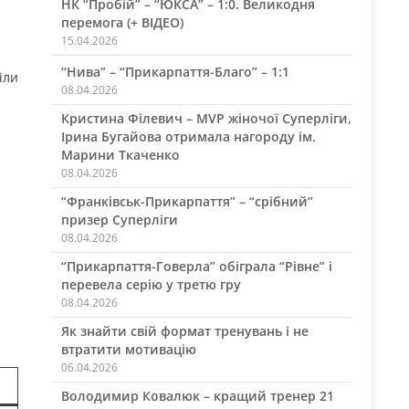
НК “Пробій” – “ЮКСА” – 1:0. Великодня
перемога (+ ВІДЕО)
15.04.2026
“Нива” – “Прикарпаття-Благо” – 1:1
іли
08.04.2026
Кристина Філевич – MVP жіночої Суперліги,
Ірина Бугайова отримала нагороду ім.
Марини Ткаченко
08.04.2026
“Франківськ-Прикарпаття” – “срібний”
призер Суперліги
08.04.2026
“Прикарпаття-Говерла” обіграла “Рівне” і
перевела серію у третю гру
08.04.2026
Як знайти свій формат тренувань і не
втратити мотивацію
06.04.2026
Володимир Ковалюк – кращий тренер 21