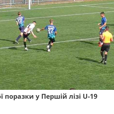
 поразки у Першій лізі U-19