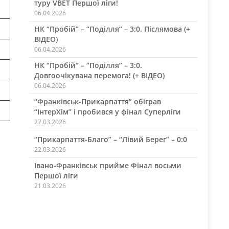
туру VBET Першої ліги!
06.04.2026
НК “Пробій” – “Поділля” – 3:0. Післямова (+
ВІДЕО)
06.04.2026
НК “Пробій” – “Поділля” – 3:0.
Довгоочікувана перемога! (+ ВІДЕО)
06.04.2026
“Франківськ-Прикарпаття” обіграв
“ІнтерХім” і пробився у фінал Суперліги
27.03.2026
“Прикарпаття-Благо” – “Лівий Берег” – 0:0
22.03.2026
Івано-Франківськ прийме Фінал восьми
Першої ліги
21.03.2026