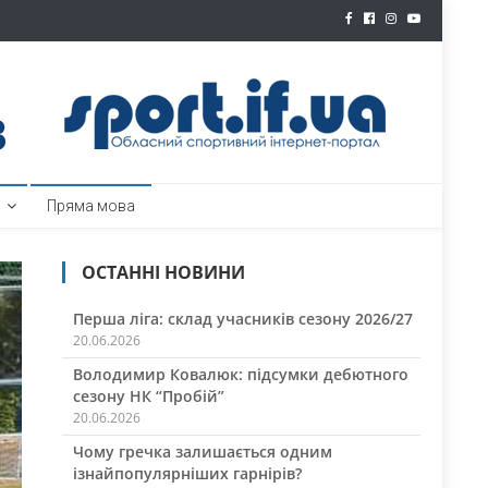
ртал
Пряма мова
ОСТАННІ НОВИНИ
Перша ліга: склад учасників сезону 2026/27
20.06.2026
Володимир Ковалюк: підсумки дебютного
сезону НК “Пробій”
20.06.2026
Чому гречка залишається одним
ізнайпопулярніших гарнірів?