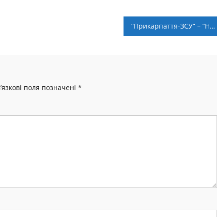
“Прикарпаття-ЗСУ” – “Нива” Тернопіль. Анонс матчу та пряма трансляція
’язкові поля позначені
*