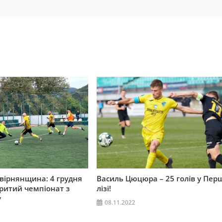
вірнянщина: 4 грудня
Василь Цюцюра – 25 голів у Пер
критий чемпіонат з
лізі!
у
08.11.2022