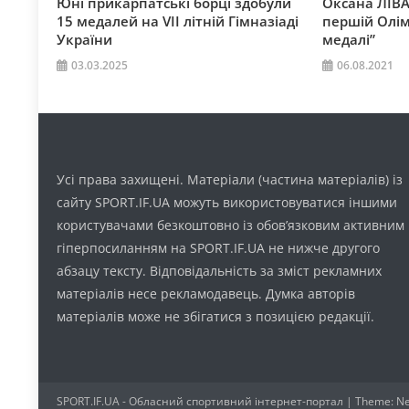
Юні прикарпатські борці здобули
Оксана ЛІВА
15 медалей на VII літній Гімназіаді
першій Олім
України
медалі”
03.03.2025
06.08.2021
Усі права захищені. Матеріали (частина матеріалів) із
сайту SPORT.IF.UA можуть використовуватися іншими
користувачами безкоштовно із обов’язковим активним
гіперпосиланням на SPORT.IF.UA не нижче другого
абзацу тексту. Відповідальність за зміст рекламних
матеріалів несе рекламодавець. Думка авторів
матеріалів може не збігатися з позицією редакції.
SPORT.IF.UA - Обласний спортивний інтернет-портал
|
Theme: Ne