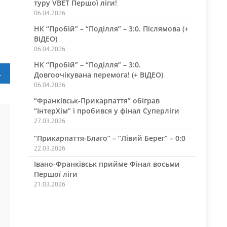
туру VBET Першої ліги!
06.04.2026
НК “Пробій” – “Поділля” – 3:0. Післямова (+
ВІДЕО)
06.04.2026
НК “Пробій” – “Поділля” – 3:0.
ру Першої ліги
Довгоочікувана перемога! (+ ВІДЕО)
06.04.2026
“Франківськ-Прикарпаття” обіграв
“ІнтерХім” і пробився у фінал Суперліги
27.03.2026
“Прикарпаття-Благо” – “Лівий Берег” – 0:0
22.03.2026
Івано-Франківськ прийме Фінал восьми
Першої ліги
21.03.2026