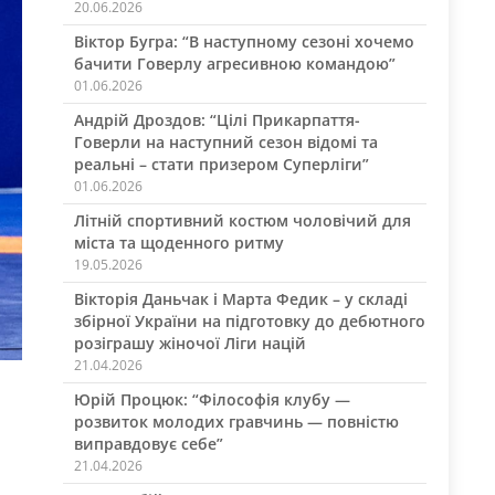
20.06.2026
Віктор Бугра: “В наступному сезоні хочемо
бачити Говерлу агресивною командою”
01.06.2026
Андрій Дроздов: “Цілі Прикарпаття-
Говерли на наступний сезон відомі та
реальні – стати призером Суперліги”
01.06.2026
Літній спортивний костюм чоловічий для
міста та щоденного ритму
19.05.2026
Вікторія Даньчак і Марта Федик – у складі
збірної України на підготовку до дебютного
розіграшу жіночої Ліги націй
21.04.2026
Юрій Процюк: “Філософія клубу —
розвиток молодих гравчинь — повністю
виправдовує себе”
21.04.2026