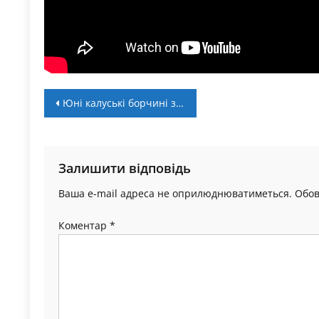
Навігація
Юні калуські борчині здобули нагороди міжнародного турніру в Польщі
записів
Залишити відповідь
Ваша e-mail адреса не оприлюднюватиметься.
Обов
Коментар
*