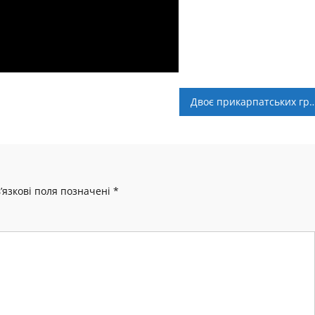
Двоє прикарпатських гравців – у збірній 17 ту
’язкові поля позначені
*