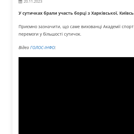
20.11.2023
У сутичках брали участь борці з Харківської, Київсь
Приємно зазначити, що саме вихованці Академії спор
перемоги у більшості сутичок.
Відео
ГОЛОС-ІНФО
: