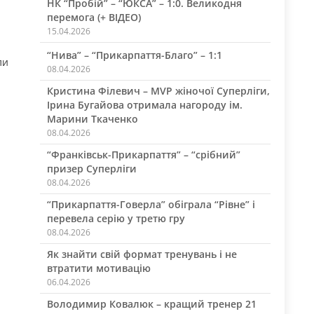
НК “Пробій” – “ЮКСА” – 1:0. Великодня
перемога (+ ВІДЕО)
15.04.2026
“Нива” – “Прикарпаття-Благо” – 1:1
ли
08.04.2026
Кристина Філевич – MVP жіночої Суперліги,
Ірина Бугайова отримала нагороду ім.
Марини Ткаченко
08.04.2026
“Франківськ-Прикарпаття” – “срібний”
призер Суперліги
08.04.2026
“Прикарпаття-Говерла” обіграла “Рівне” і
перевела серію у третю гру
08.04.2026
Як знайти свій формат тренувань і не
втратити мотивацію
06.04.2026
Володимир Ковалюк – кращий тренер 21