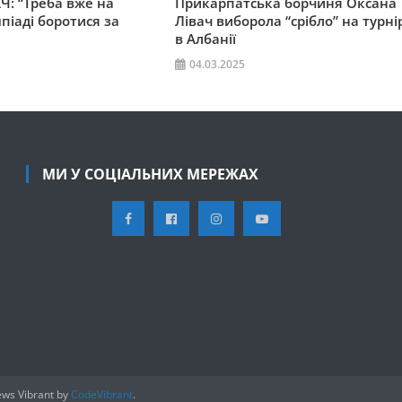
Ч: “Треба вже на
Прикарпатська борчиня Оксана
піаді боротися за
Лівач виборола “срібло” на турні
в Албанії
04.03.2025
МИ У СОЦІАЛЬНИХ МЕРЕЖАХ
ws Vibrant by
CodeVibrant
.