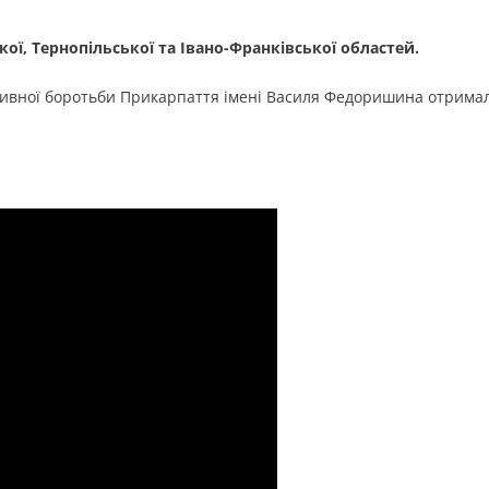
кої, Тернопільської та Івано-Франківської областей.
тивної боротьби Прикарпаття імені Василя Федоришина отрима