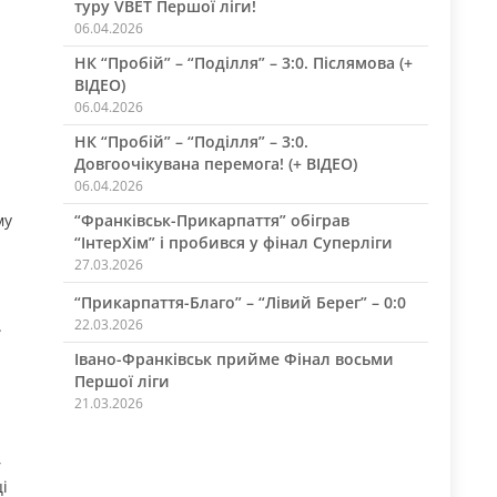
туру VBET Першої ліги!
06.04.2026
НК “Пробій” – “Поділля” – 3:0. Післямова (+
ВІДЕО)
06.04.2026
НК “Пробій” – “Поділля” – 3:0.
Довгоочікувана перемога! (+ ВІДЕО)
06.04.2026
му
“Франківськ-Прикарпаття” обіграв
“ІнтерХім” і пробився у фінал Суперліги
27.03.2026
“Прикарпаття-Благо” – “Лівий Берег” – 0:0
.
22.03.2026
Івано-Франківськ прийме Фінал восьми
Першої ліги
21.03.2026
,
і