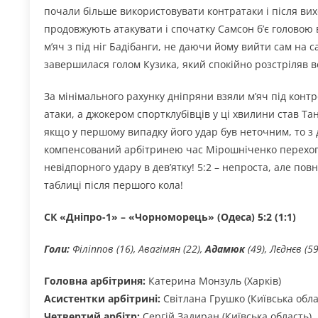
почали більше використовувати контратаки і після ви
продовжують атакувати і спочатку Самсон б’є головою в
м’яч з під ніг Бадібанги, не даючи йому вийти сам на с
завершилася голом Кузика, який спокійно розстріляв в
За мінімального рахунку дніпряни взяли м’яч під кон
атаки, а джокером спортклубівців у ці хвилини став Тан
якщо у першому випадку його удар був неточним, то з 
компенсований арбітринею час Мірошніченко перехоп
невідпорного удару в дев’ятку! 5:2 – непроста, але по
таблиці після першого кола!
СК «Дніпро-1» – «Чорноморець» (Одеса) 5:2 (1:1)
Голи:
Філіппов (16), Авагімян (22),
Адамюк
(49), Лєднєв (5
Головна арбітриня:
Катерина Монзуль (Харків)
Асистентки арбітрині:
Світлана Грушко (Київська обла
Четвертий арбітр:
Сергій Задиран (Київська область)