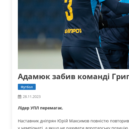
Адамюк забив команді Гри
Футбол
28.11.2023
Лідер УПЛ перемагає.
Наставник дніпрян Юрій Максимов повністю повторив 
у чемпіонаті, а якщо не рахувати воротарську позицію,