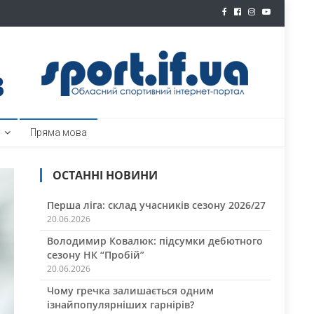
ртал
Пряма мова
ОСТАННІ НОВИНИ
Перша ліга: склад учасників сезону 2026/27
20.06.2026
Володимир Ковалюк: підсумки дебютного
сезону НК “Пробій”
20.06.2026
Чому гречка залишається одним
ізнайпопулярніших гарнірів?