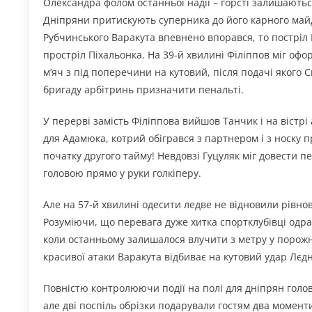
Олександра фолом останньої надії – горсті залишаютьс
Дніпряни притискують суперника до його карного майд
Рубчинського Варакута впевнено впорався, то постріл 
простріл Піхальонка. На 39-й хвилині Філіппов міг офо
м’яч з під поперечини на кутовий, після подачі якого С
бригаду арбітринь призначити пенальті.
У перерві замість Філіппова вийшов Танчик і на вістр
для Адамюка, котрий обігрався з партнером і з носку п
початку другого тайму! Невдовзі Гуцуляк міг довести пе
головою прямо у руки голкіперу.
Але на 57-й хвилині одесити ледве не відновили рівно
Розуміючи, що перевага дуже хитка спортклубівці одра
коли останньому залишалося влучити з метру у порожні
красивої атаки Варакута відбиває на кутовий удар Лєдн
Повністю контролюючи події на полі для дніпрян голо
але дві поспіль обрізки подарували гостям два моменти