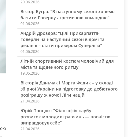
20.06.2026
Віктор Бугра: “В наступному сезоні хочемо
бачити Говерлу агресивною командою”
01.06.2026
Андрій Дроздов: “Цілі Прикарпаття-
Говерли на наступний сезон відомі та
реальні – стати призером Суперліги”
01.06.2026
Літній спортивний костюм чоловічий для
міста та щоденного ритму
19.05.2026
Вікторія Даньчак і Марта Федик – у складі
збірної України на підготовку до дебютного
розіграшу жіночої Ліги націй
21.04.2026
Юрій Процюк: “Філософія клубу —
розвиток молодих гравчинь — повністю
виправдовує себе”
вою
21.04.2026
ь.