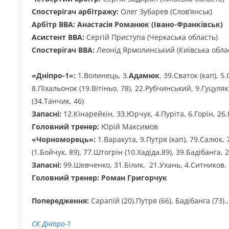
Спостерігач арбітражу:
Олег Зубарев (Слов’янськ)
Арбітр ВВА:
Анастасія Романюк (Івано-Франківськ)
Асистент ВВА:
Сергій Приступа (Черкаська область)
Спостерігач ВВА:
Леонід Ярмолинський (Київська обла
«Дніпро-1»:
1.Волинець, 3.
Адамюк
, 39.Сваток (кап), 
8.Піхальонок (19.Вітіньо, 78), 22.Рубчинський, 9.Гуцуля
(34.Танчик, 46)
Запасні:
12.Кінарейкін, 33.Юрчук, 4.Пуріта, 6.Горін, 26
Головний тренер:
Юрій Максимов
«Чорноморець»:
1.Варакута, 9.Путря (кап), 79.Салюк, 
(1.Бойчук, 89), 77.Штогрін (10.Хадіда,89), 39.Бадібанга, 
Запасні:
99.Шевченко, 31.Білик, 21.Ухань, 4.Ситников.
Головний тренер: Роман Григорчук
Попередження:
Сарапій (20).Путря (66), Бадібанга (73).
СК Дніпро-1