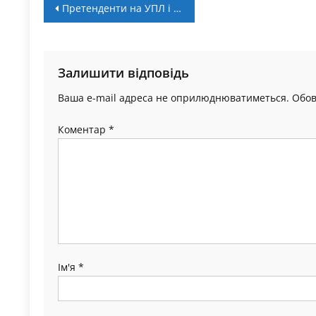
Навігація
Претенденти на УПЛ і пониження. У Першій лізі відбувся розподіл команд на групи
записів
Залишити відповідь
Ваша e-mail адреса не оприлюднюватиметься.
Обов
Коментар
*
Ім'я
*