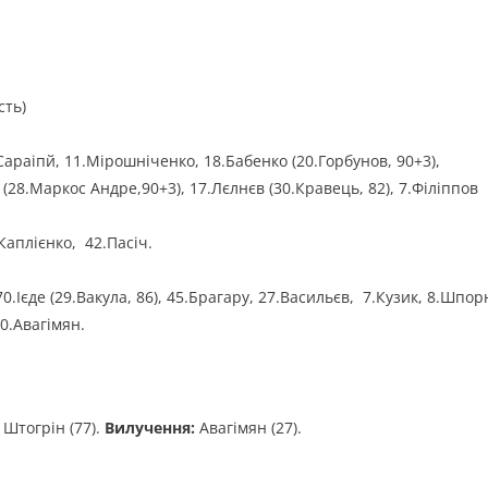
сть)
5.Сараіпй, 11.Мірошніченко, 18.Бабенко (20.Горбунов, 90+3),
к (28.Маркос Андре,90+3), 17.Лєлнєв (30.Кравець, 82), 7.Філіппов
.Каплієнко, 42.Пасіч.
70.Ієде (29.Вакула, 86), 45.Брагару, 27.Васильєв, 7.Кузик, 8.Шпор
20.Авагімян.
, Штогрін (77).
Вилучення:
Авагімян (27).