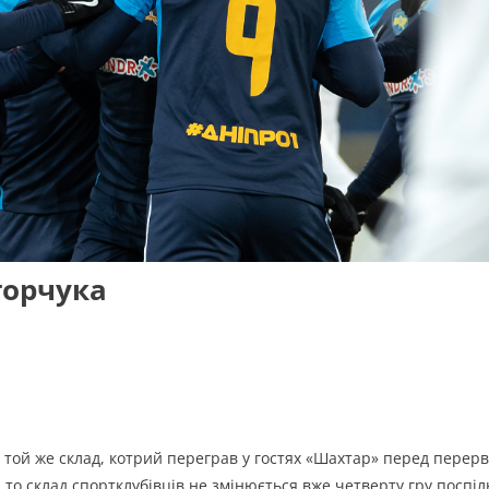
горчука
той же склад, котрий переграв у гостях «Шахтар» перед перер
 то склад спортклубівців не змінюється вже четверту гру поспіл