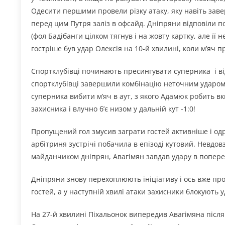
Одесити першими провели різку атаку, яку навіть заве
перед цим Путря заліз в офсайд. Дніпряни відповіли 
(фол Бадібанги цілком тягнув і на жовту картку, але її
гостріше був удар Олексія на 10-й хвилині, коли м’яч п
Спортклубівці починають пресингувати суперника і ві
спортклубівці завершили комбінацію неточним ударом 
суперника вибити м’яч в аут, з якого Адамюк робить в
захисника і влучно б’є низом у дальній кут -1:0!
Пропущений гол змусив заграти гостей активніше і од
арбітриня зустрічі побачила в епізоді кутовий. Невд
майданчиком дніпрян, Авагімян завдав удару в поперечин
Дніпряни знову перехоплюють ініціативу і ось вже пр
гостей, а у наступній хвилі атаки захисники блокують 
На 27-й хвилині Піхальонок випередив Авагімяна після