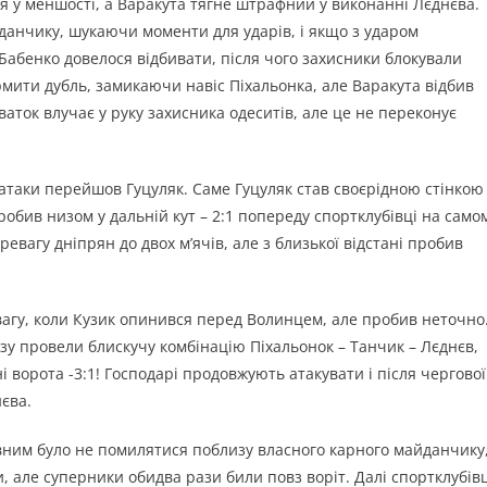
я у меншості, а Варакута тягне штрафний у виконанні Лєднєва.
анчику, шукаючи моменти для ударів, і якщо з ударом
Бабенко довелося відбивати, після чого захисники блокували
рмити дубль, замикаючи навіс Піхальонка, але Варакута відбив
ваток влучає у руку захисника одеситів, але це не переконує
і атаки перейшов Гуцуляк. Саме Гуцуляк став своєрідною стінкою
робив низом у дальній кут – 2:1 попереду спортклубівці на само
ревагу дніпрян до двох м’ячів, але з близької відстані пробив
вагу, коли Кузик опинився перед Волинцем, але пробив неточно
зу провели блискучу комбінацію Піхальонок – Танчик – Лєднєв,
 ворота -3:1! Господарі продовжують атакувати і після чергової
єва.
вним було не помилятися поблизу власного карного майданчику
, але суперники обидва рази били повз воріт. Далі спортклубівц