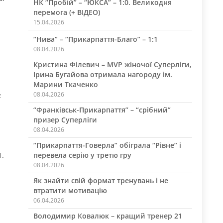
НК “Пробій” – “ЮКСА” – 1:0. Великодня
перемога (+ ВІДЕО)
15.04.2026
“Нива” – “Прикарпаття-Благо” – 1:1
08.04.2026
Кристина Філевич – MVP жіночої Суперліги,
Ірина Бугайова отримала нагороду ім.
Марини Ткаченко
08.04.2026
є
“Франківськ-Прикарпаття” – “срібний”
призер Суперліги
08.04.2026
“Прикарпаття-Говерла” обіграла “Рівне” і
1.
перевела серію у третю гру
08.04.2026
Як знайти свій формат тренувань і не
втратити мотивацію
06.04.2026
Володимир Ковалюк – кращий тренер 21