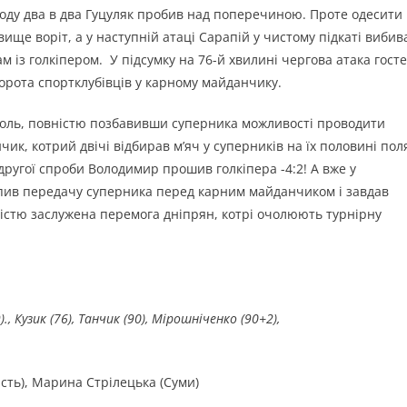
ходу два в два Гуцуляк пробив над поперечиною. Проте одесити
ище воріт, а у наступній атаці Сарапій у чистому підкаті вибив
ам із голкіпером. У підсумку на 76-й хвилині чергова атака гост
орота спортклубівців у карному майданчику.
троль, повністю позбавивши суперника можливості проводити
чик, котрий двічі відбирав м’яч у суперників на їх половині поля
другої спроби Володимир прошив голкіпера -4:2! А вже у
ив передачу суперника перед карним майданчиком і завдав
вністю заслужена перемога дніпрян, котрі очолюють турнірну
9)., Кузик (76), Танчик (90), Мірошніченко (90+2),
сть), Марина Стрілецька (Суми)