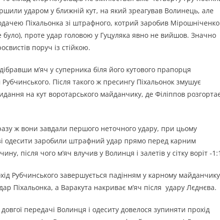
ршили ударом у ближній кут, на який зреагував Волинець, але
подачею Піхальонка зі штрафного, котрий заробив Мірошніченко
 не було), проте удар головою у Гуцуляка явно не вийшов. Значно
росвистів поруч із стійкою.
дібравши м’яч у суперника біля його кутового прапорця
Рубчинського. Після такого ж пресингу Піхальонок змушує
кидання на кут воротарського майданчику, де Філіппов розгорта
разу ж вони завдали першого неточного удару, при цьому
овзі одесити заробили штрафний удар прямо перед карним
у, після чого м’яч влучив у Волинця і залетів у сітку воріт -1:
охід Рубчинського завершується падінням у карному майданчику
удар Піхальонка, а Варакута накриває м’яч після удару Лєднєва.
 довгої передачі Волинця і одеситу довелося зупиняти прохід