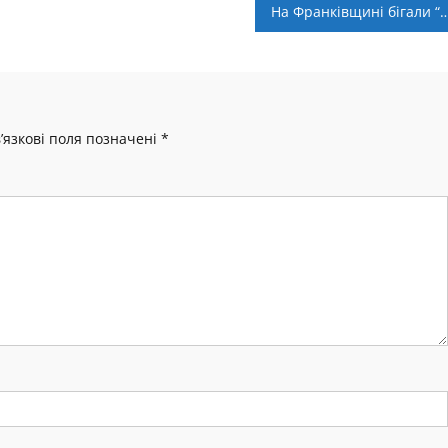
На Франківщині бігали “По к
’язкові поля позначені
*