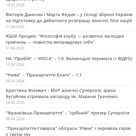
19.05.2026
Вікторія Даньчак і Марта Федик – у складі збірної України
на підготовку до дебютного розіграшу жіночої Ліги націй
21.04.2026
Юрій Процюк: “Філософія клубу — розвиток молодих
гравчинь — повністю виправдовує себе”
21.04.2026
НК “Пробій” – “ЮКСА” – 1:0. Великодня перемога (+ ВІДЕО)
15.04.2026
“Нива” – “Прикарпаття-Благо” – 1:1
08.04.2026
Кристина Філевич – MVP жіночої Суперліги, Ірина
Бугайова отримала нагороду ім. Марини Ткаченко
08.04.2026
“Франківськ-Прикарпаття” – “срібний” призер Суперліги
08.04.2026
“Прикарпаття-Говерла” обіграла “Рівне” і перевела серію
у третю гру