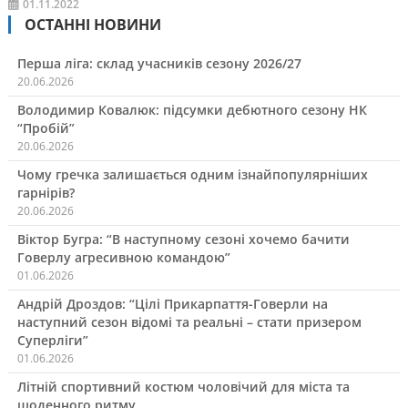
01.11.2022
ОСТАННІ НОВИНИ
Перша ліга: склад учасників сезону 2026/27
20.06.2026
Володимир Ковалюк: підсумки дебютного сезону НК
“Пробій”
20.06.2026
Чому гречка залишається одним ізнайпопулярніших
гарнірів?
20.06.2026
Віктор Бугра: “В наступному сезоні хочемо бачити
Говерлу агресивною командою”
01.06.2026
Андрій Дроздов: “Цілі Прикарпаття-Говерли на
наступний сезон відомі та реальні – стати призером
Суперліги”
01.06.2026
Літній спортивний костюм чоловічий для міста та
щоденного ритму