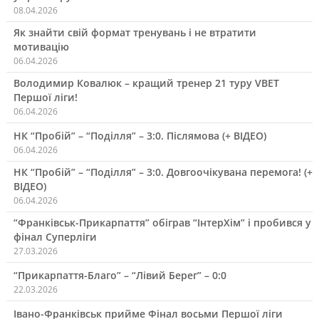
08.04.2026
Як знайти свій формат тренувань і не втратити
мотивацію
06.04.2026
Володимир Ковалюк – кращий тренер 21 туру VBET
Першої ліги!
06.04.2026
НК “Пробій” – “Поділля” – 3:0. Післямова (+ ВІДЕО)
06.04.2026
НК “Пробій” – “Поділля” – 3:0. Довгоочікувана перемога! (+
ВІДЕО)
06.04.2026
“Франківськ-Прикарпаття” обіграв “ІнтерХім” і пробився у
фінал Суперліги
27.03.2026
“Прикарпаття-Благо” – “Лівий Берег” – 0:0
22.03.2026
Івано-Франківськ прийме Фінал восьми Першої ліги