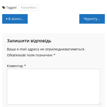
Tagged
баскетбол
Навігація
В жіночій Суперлізі завершиться половина регулярного чемпіонату: розклад матчів 16-17 грудня
“Фурнітура-Експрес 24” приймає команду з Черкас
записів
Залишити відповідь
Ваша e-mail адреса не оприлюднюватиметься.
Обов’язкові поля позначені
*
Коментар
*