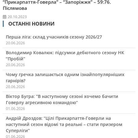
“Прикарпаття-Говерла” – “Запоріжжя” – 59:76.
Післямова
20.10.2023
ОСТАННІ НОВИНИ
Перша ліга: склад учасників сезону 2026/27
20.06.2026
Володимир Ковалюк: підсумки дебютного сезону НК
“Пробій”
20.06.2026
Чому гречка залишається одним ізнайпопулярніших
гарнірів?
20.06.2026
Віктор Бугра: “В наступному сезоні хочемо бачити
Говерлу агресивною командою”
01.06.2026
Андрій Дроздов: “Цілі Прикарпаття-Говерли на
наступний сезон відомі та реальні – стати призером
Суперліги”
01.06.2026