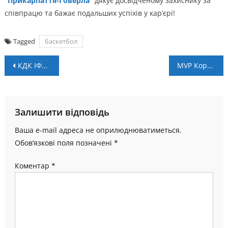
“Прикарпаття-Говерла”
дякує досвідченому захиснику за
співпрацю та бажає подальших успіхів у карʼєрі!
Tagged
баскетбол
Навігація
КДК ІФАФ розгляне інцидент після матчу “Пробій” – “Вовки”
MVP Кордоба, невтомний Кіндратів і тренер-дебютант – символічна збірна 14 туру Чемпіонату області
записів
Залишити відповідь
Ваша e-mail адреса не оприлюднюватиметься.
Обов’язкові поля позначені
*
Коментар
*