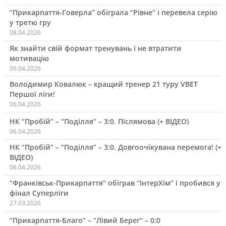
“Прикарпаття-Говерла” обіграла “Рівне” і перевела серію
у третю гру
08.04.2026
Як знайти свій формат тренувань і не втратити
мотивацію
06.04.2026
Володимир Ковалюк – кращий тренер 21 туру VBET
Першої ліги!
06.04.2026
НК “Пробій” – “Поділля” – 3:0. Післямова (+ ВІДЕО)
06.04.2026
НК “Пробій” – “Поділля” – 3:0. Довгоочікувана перемога! (+
ВІДЕО)
06.04.2026
“Франківськ-Прикарпаття” обіграв “ІнтерХім” і пробився у
фінал Суперліги
27.03.2026
“Прикарпаття-Благо” – “Лівий Берег” – 0:0