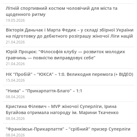
Літній спортивний костюм чоловічий для міста та
щоденного ритму
19.05.2026
Вікторія Даньчак і Марта Федик – у складі збірної України
на підготовку до дебютного розіграшу жіночої Ліги націй
21.04.2026
Юрій Процюк: “Філософія клубу — розвиток молодих
гравчинь — повністю виправдовує себе”
21.04.2026
НК “Пробій” – “ЮКСА” – 1:0. Великодня перемога (+ ВІДЕО)
15.04.2026
“Нива” – “Прикарпаття-Благо” – 1:1
08.04.2026
Кристина Філевич – MVP жіночої Суперліги, Ірина
Бугайова отримала нагороду ім. Марини Ткаченко
08.04.2026
“Франківськ-Прикарпаття” – “срібний” призер Суперліги
08.04.2026