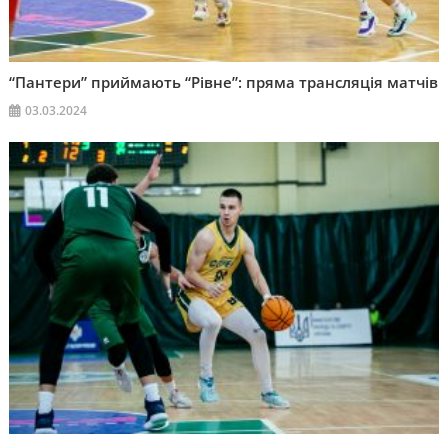
“Пантери” приймають “Рівне”: пряма трансляція матчів
03.03.2024