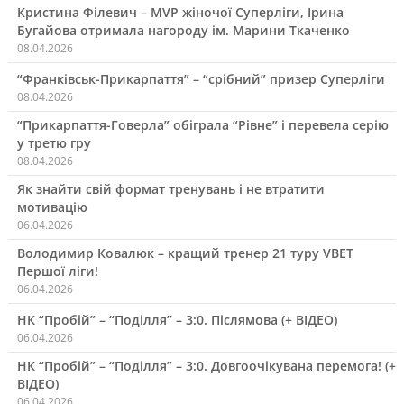
Кристина Філевич – MVP жіночої Суперліги, Ірина
Бугайова отримала нагороду ім. Марини Ткаченко
08.04.2026
“Франківськ-Прикарпаття” – “срібний” призер Суперліги
08.04.2026
“Прикарпаття-Говерла” обіграла “Рівне” і перевела серію
у третю гру
08.04.2026
Як знайти свій формат тренувань і не втратити
мотивацію
06.04.2026
Володимир Ковалюк – кращий тренер 21 туру VBET
Першої ліги!
06.04.2026
НК “Пробій” – “Поділля” – 3:0. Післямова (+ ВІДЕО)
06.04.2026
НК “Пробій” – “Поділля” – 3:0. Довгоочікувана перемога! (+
ВІДЕО)
06.04.2026