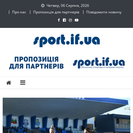
Skip
Четвер, 06 Серпня, 2026
to
Про нас
Пропозиція для партнерів
Повідомити новину
content
SPORT.IF.UA – Обласний
Обласний спортивний інтернет-портал
спортивний інтернет-
портал