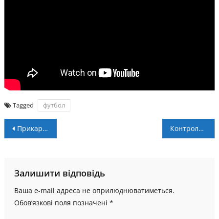
Tagged
футбол
Навігація
Прикарпатські футболістки допомогли нашій збірній переграти болгарок
Контрольний матч. «Нива» Тернопіль – «Прикарпаття-ЗСУ» – 0:2
записів
Залишити відповідь
Ваша e-mail адреса не оприлюднюватиметься.
Обов’язкові поля позначені
*