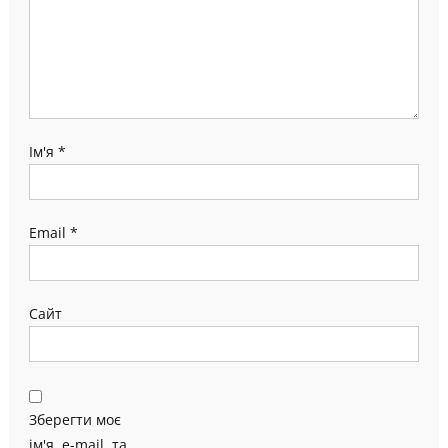
Ім'я
*
Email
*
Сайт
Зберегти моє
ім'я, e-mail, та