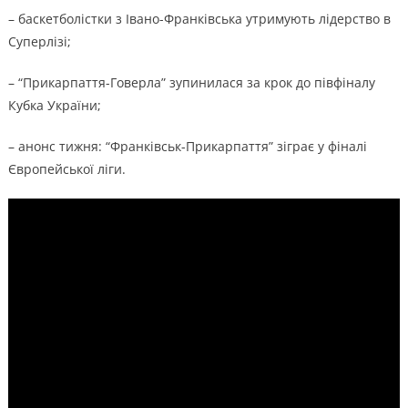
– баскетболістки з Івано-Франківська утримують лідерство в
Суперлізі;
– “Прикарпаття-Говерла” зупинилася за крок до півфіналу
Кубка України;
– анонс тижня: “Франківськ-Прикарпаття” зіграє у фіналі
Європейської ліги.