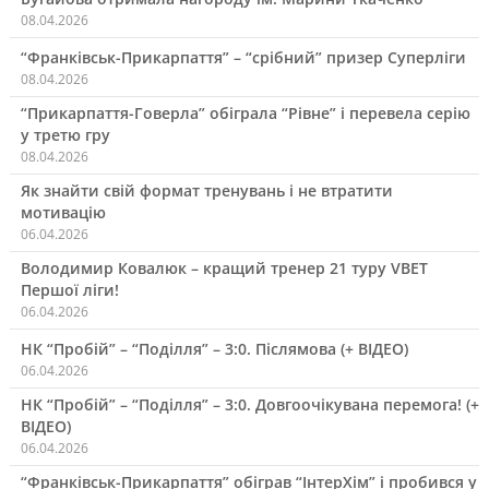
08.04.2026
“Франківськ-Прикарпаття” – “срібний” призер Суперліги
08.04.2026
“Прикарпаття-Говерла” обіграла “Рівне” і перевела серію
у третю гру
08.04.2026
Як знайти свій формат тренувань і не втратити
мотивацію
06.04.2026
Володимир Ковалюк – кращий тренер 21 туру VBET
Першої ліги!
06.04.2026
НК “Пробій” – “Поділля” – 3:0. Післямова (+ ВІДЕО)
06.04.2026
НК “Пробій” – “Поділля” – 3:0. Довгоочікувана перемога! (+
ВІДЕО)
06.04.2026
“Франківськ-Прикарпаття” обіграв “ІнтерХім” і пробився у