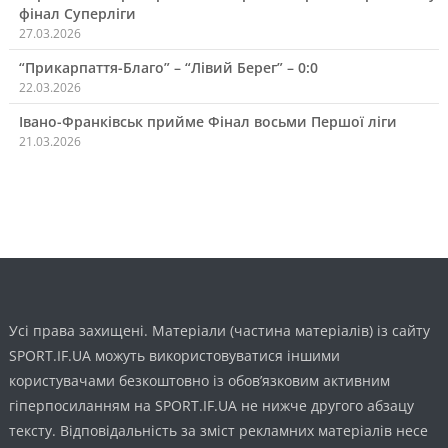
фінал Суперліги
27.03.2026
“Прикарпаття-Благо” – “Лівий Берег” – 0:0
22.03.2026
Івано-Франківськ прийме Фінал восьми Першої ліги
21.03.2026
Усі права захищені. Матеріали (частина матеріалів) із сайту
SPORT.IF.UA можуть використовуватися іншими
користувачами безкоштовно із обов’язковим активним
гіперпосиланням на SPORT.IF.UA не нижче другого абзацу
тексту. Відповідальність за зміст рекламних матеріалів несе