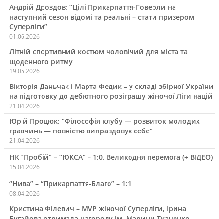
Андрій Дроздов: “Цілі Прикарпаття-Говерли на
наступний сезон відомі та реальні – стати призером
Суперліги”
01.06.2026
Літній спортивний костюм чоловічий для міста та
щоденного ритму
19.05.2026
Вікторія Даньчак і Марта Федик – у складі збірної України
на підготовку до дебютного розіграшу жіночої Ліги націй
21.04.2026
Юрій Процюк: “Філософія клубу — розвиток молодих
гравчинь — повністю виправдовує себе”
21.04.2026
НК “Пробій” – “ЮКСА” – 1:0. Великодня перемога (+ ВІДЕО)
15.04.2026
“Нива” – “Прикарпаття-Благо” – 1:1
08.04.2026
Кристина Філевич – MVP жіночої Суперліги, Ірина
Бугайова отримала нагороду ім. Марини Ткаченко