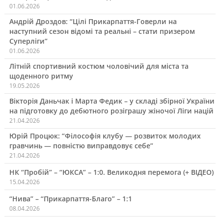
01.06.2026
Андрій Дроздов: “Цілі Прикарпаття-Говерли на
наступний сезон відомі та реальні – стати призером
Суперліги”
01.06.2026
Літній спортивний костюм чоловічий для міста та
щоденного ритму
19.05.2026
Вікторія Даньчак і Марта Федик – у складі збірної України
на підготовку до дебютного розіграшу жіночої Ліги націй
21.04.2026
Юрій Процюк: “Філософія клубу — розвиток молодих
гравчинь — повністю виправдовує себе”
21.04.2026
НК “Пробій” – “ЮКСА” – 1:0. Великодня перемога (+ ВІДЕО)
15.04.2026
“Нива” – “Прикарпаття-Благо” – 1:1
08.04.2026