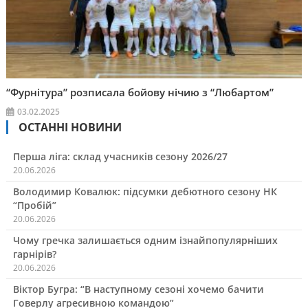
“Фурнітура” розписала бойову нічию з “Любартом”
03.02.2025
ОСТАННІ НОВИНИ
Перша ліга: склад учасників сезону 2026/27
20.06.2026
Володимир Ковалюк: підсумки дебютного сезону НК
“Пробій”
20.06.2026
Чому гречка залишається одним ізнайпопулярніших
гарнірів?
20.06.2026
Віктор Бугра: “В наступному сезоні хочемо бачити
Говерлу агресивною командою”