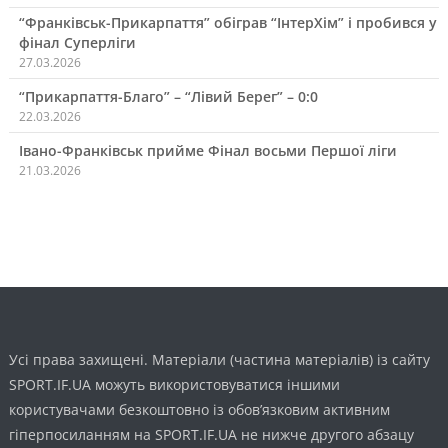
“Франківськ-Прикарпаття” обіграв “ІнтерХім” і пробився у
фінал Суперліги
27.03.2026
“Прикарпаття-Благо” – “Лівий Берег” – 0:0
22.03.2026
Івано-Франківськ прийме Фінал восьми Першої ліги
21.03.2026
Усі права захищені. Матеріали (частина матеріалів) із сайту
SPORT.IF.UA можуть використовуватися іншими
користувачами безкоштовно із обов’язковим активним
гіперпосиланням на SPORT.IF.UA не нижче другого абзацу