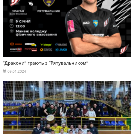
“Дракони” грають з “Рятувальником”
09.01.2024