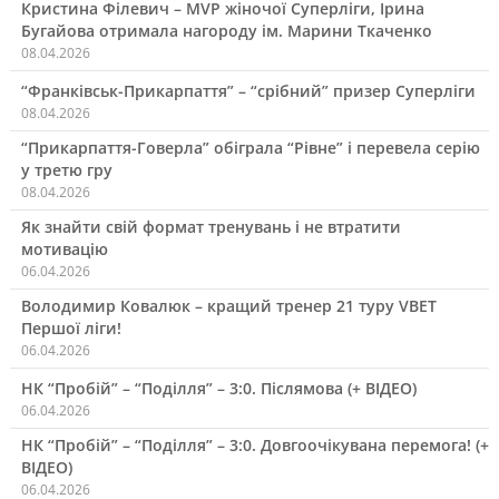
Кристина Філевич – MVP жіночої Суперліги, Ірина
Бугайова отримала нагороду ім. Марини Ткаченко
08.04.2026
“Франківськ-Прикарпаття” – “срібний” призер Суперліги
08.04.2026
“Прикарпаття-Говерла” обіграла “Рівне” і перевела серію
у третю гру
08.04.2026
Як знайти свій формат тренувань і не втратити
мотивацію
06.04.2026
Володимир Ковалюк – кращий тренер 21 туру VBET
Першої ліги!
06.04.2026
НК “Пробій” – “Поділля” – 3:0. Післямова (+ ВІДЕО)
06.04.2026
НК “Пробій” – “Поділля” – 3:0. Довгоочікувана перемога! (+
ВІДЕО)
06.04.2026