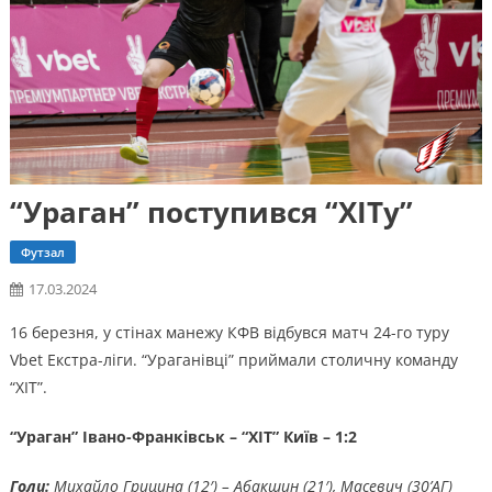
“Ураган” поступився “ХІТу”
Футзал
17.03.2024
16 березня, у стінах манежу КФВ відбувся матч 24-го туру
Vbet Екстра-ліги. “Ураганівці” приймали столичну команду
“ХІТ”.
“Ураган” Івано-Франківськ – “ХІТ” Київ – 1:2
Голи:
Михайло Грицина (12′) – Абакшин (21′), Масевич (30’АГ)