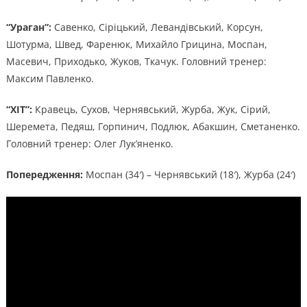
“Ураган”:
Савенко, Сіріцький, Левандівський, Корсун,
Шотурма, Швед, Фаренюк, Михайло Грицина, Моспан,
Масевич, Приходько, Жуков, Ткачук. Головний тренер:
Максим Павленко.
“ХІТ”:
Кравець, Сухов, Чернявський, Журба, Жук, Сірий,
Шеремета, Педяш, Горпинич, Подлюк, Абакшин, Сметаненко.
Головний тренер: Олег Лук’яненко.
Попередження:
Моспан (34′) – Чернявський (18′), Журба (24′)