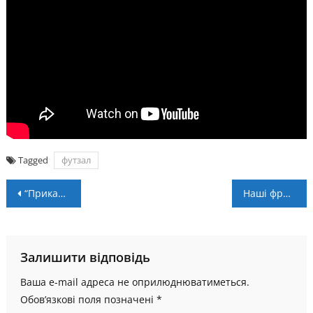
Tagged
футзал
Навігація
“Прикарпаття-Говерла” – “БІПА” – 82:69. Післямова
Наші фристайлістки здобули ще дві медалі у Швейцарії
записів
Залишити відповідь
Ваша e-mail адреса не оприлюднюватиметься.
Обов’язкові поля позначені
*