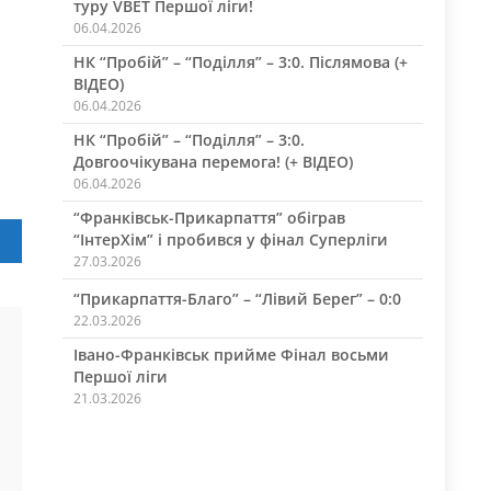
туру VBET Першої ліги!
06.04.2026
НК “Пробій” – “Поділля” – 3:0. Післямова (+
ВІДЕО)
06.04.2026
НК “Пробій” – “Поділля” – 3:0.
Довгоочікувана перемога! (+ ВІДЕО)
06.04.2026
“Франківськ-Прикарпаття” обіграв
“ІнтерХім” і пробився у фінал Суперліги
27.03.2026
“Прикарпаття-Благо” – “Лівий Берег” – 0:0
22.03.2026
Івано-Франківськ прийме Фінал восьми
Першої ліги
21.03.2026