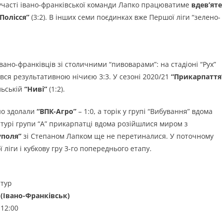
 участі івано-франківської команди Лапко працюватиме
вдев’яте
Полісся”
(3:2). В інших семи поєдинках вже Першої ліги “зелено-
вано-франківців зі столичними “пивоварами”: на стадіоні “Рух”
шився результативною нічиєю 3:3. У сезоні 2020/21
“Прикарпаття
ільській
“Ниві”
(1:2).
ьно здолали
“ВПК-Агро”
– 1:0, а торік у групі “Вибування” вдома
у турі групи “А” прикарпатці вдома розійшлися миром з
уполя”
зі Степаном Лапком ще не перетиналися. У поточному
 ліги і кубкову гру 3-го попереднього етапу.
 тур
(Івано-Франківськ)
 12:00