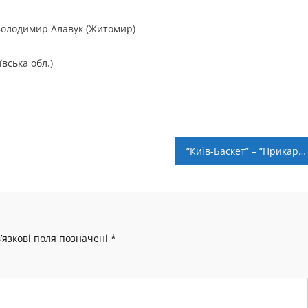
 Володимир Алавук (Житомир)
вська обл.)
“Київ-Баскет” – “Прикарпаття-Говерла” – 84:73. Післямова
’язкові поля позначені
*