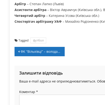
Арбітр
– Степан Лапко (Львів)
Асистенти арбітра
– Віктор Аврамчук (Київська обл.),
Четвертий арбітр
– Катерина Усова (Київська обл.)
Спостерігач арбітражу УАФ
– Михайло Родіоненко (Киї
Tagged
футбол
Навігація
ФК “Вільхівці” – володар Кубка Підгір’я-2024!
записів
Залишити відповідь
Ваша e-mail адреса не оприлюднюватиметься.
Обов
Коментар
*