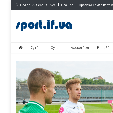
Skip
Неділя, 09 Серпня, 2026
Про нас
Пропозиція для партн
to
content
SPORT.IF.UA – Обласни
Обласний спортивний інтернет-портал
Футбол
Футзал
Баскетбол
Волейбо