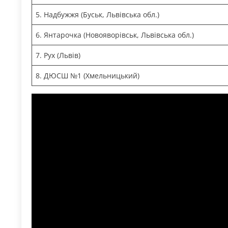
5. Надбужжя (Буськ, Львівська обл.)
6. Янтарочка (Новояворівськ, Львівська обл.)
7. Рух (Львів)
8. ДЮСШ №1 (Хмельницький)