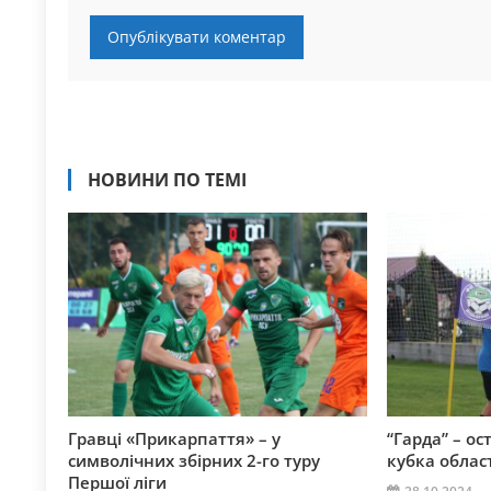
НОВИНИ ПО ТЕМІ
Гравці «Прикарпаття» – у
“Гарда” – ос
символічних збірних 2-го туру
кубка област
Першої ліги