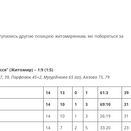
ступились другою позицією житомирянкам, які поборяться за
я” (Житомир) – 1:9 (1:5)
, 39, Парфенюк 45+2, Мугурдінова 65 (аг), Азізова 75, 79
14
13
0
1
61:3
39
14
10
1
3
69:10
31
14
10
1
3
26:19
31
14
7
2
5
33:20
23