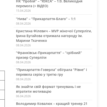
НК “Пробій” – “ЮКСА” – 1:0. Великодня
перемога (+ ВІДЕО)
15.04.2026
“Нива” – “Прикарпаття-Благо” – 1:1
08.04.2026
Кристина Філевич – MVP жіночої Суперліги,
Ірина Бугайова отримала нагороду ім.
Марини Ткаченко
08.04.2026
“Франківськ-Прикарпаття” – “срібний”
призер Суперліги
08.04.2026
“Прикарпаття-Говерла” обіграла “Рівне” і
перевела серію у третю гру
08.04.2026
Як знайти свій формат тренувань і не
втратити мотивацію
06.04.2026
Володимир Ковалюк – кращий тренер 21