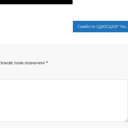
Самбісти СДЮСШОР “Нафтохімік Прикарпаття” успішно виступили н
’язкові поля позначені
*