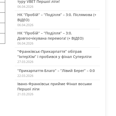
туру VBET Першої ліги!
06.04.2026
НК “Пробій” – “Поділля” – 3:0. Післямова (+
ВІДЕО)
06.04.2026
НК “Пробій” – “Поділля” – 3:0.
Довгоочікувана перемога! (+ ВІДЕО)
06.04.2026
“Франківськ-Прикарпаття” обіграв
“ІнтерХім” і пробився у фінал Суперліги
27.03.2026
“Прикарпаття-Благо” – “Лівий Берег” – 0:0
22.03.2026
Івано-Франківськ прийме Фінал восьми
Першої ліги
21.03.2026