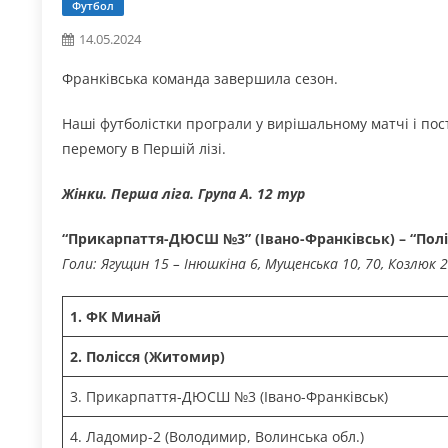
Футбол
14.05.2024
Франківська команда завершила сезон.
Наші футболістки програли у вирішальному матчі і по
перемогу в Першій лізі.
Жінки. Перша ліга. Група А. 12 тур
“Прикарпаття-ДЮСШ №3” (Івано-Франківськ) – “Полісс
Голи: Ягущин 15 – Інюшкіна 6, Мущенська 10, 70, Козлюк 27
1. ФК Минай
2. Полісся (Житомир)
3. Прикарпаття-ДЮСШ №3 (Івано-Франківськ)
4. Ладомир-2 (Володимир, Волинська обл.)