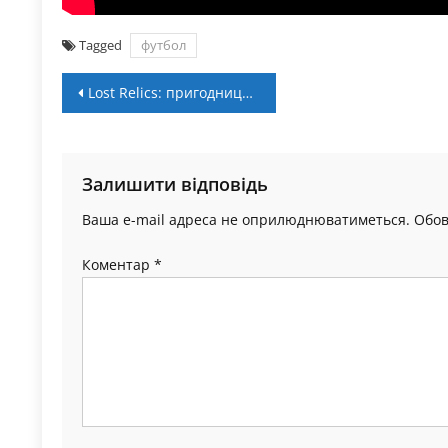
Tagged
футбол
Навігація
Lost Relics: пригодницький слот від NetEnt
записів
Залишити відповідь
Ваша e-mail адреса не оприлюднюватиметься.
Обов
Коментар
*