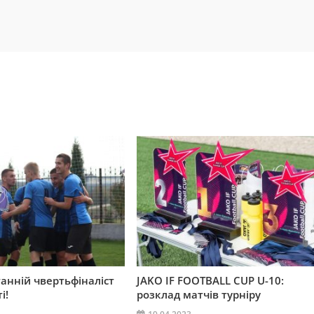
танній чвертьфіналіст
JAKO IF FOOTBALL CUP U-10:
і!
розклад матчів турніру