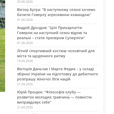
20.06.2026
Віктор Бугра: “В наступному сезоні хочемо
бачити Говерлу агресивною командою”
01.06.2026
Андрій Дроздов: “Цілі Прикарпаття-
Говерли на наступний сезон відомі та
реальні – стати призером Суперліги”
01.06.2026
Літній спортивний костюм чоловічий для
міста та щоденного ритму
19.05.2026
Вікторія Даньчак і Марта Федик – у складі
збірної України на підготовку до дебютного
розіграшу жіночої Ліги націй
21.04.2026
Юрій Процюк: “Філософія клубу —
розвиток молодих гравчинь — повністю
виправдовує себе”
21.04.2026