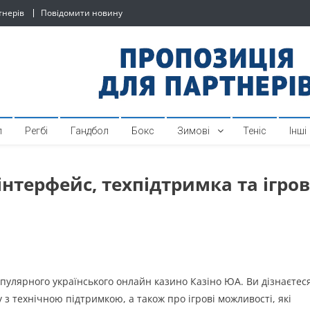
тнерів
Повідомити новину
й спортивний інтернет-по
л
Регбі
Гандбол
Бокс
Зимові
Теніс
Інші
нтерфейс, техпідтримка та ігров
опулярного українського онлайн казино Казіно ЮА. Ви дізнаєтес
 з технічною підтримкою, а також про ігрові можливості, які