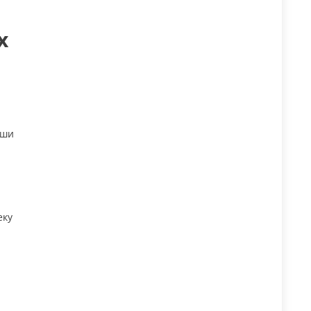
х
вши
еку