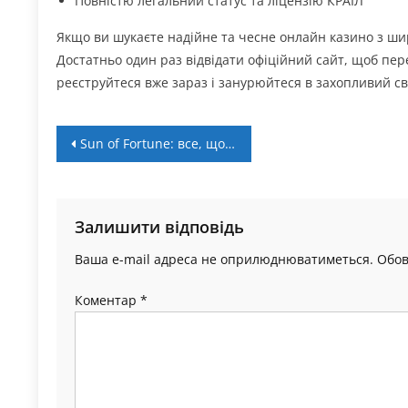
Повністю легальний статус та ліцензію КРАІЛ
Якщо ви шукаєте надійне та чесне онлайн казино з ши
Достатньо один раз відвідати офіційний сайт, щоб пере
реєструйтеся вже зараз і занурюйтеся в захопливий св
Навігація
Sun of Fortune: все, що потрібно знати про слот
записів
Залишити відповідь
Ваша e-mail адреса не оприлюднюватиметься.
Обов
Коментар
*