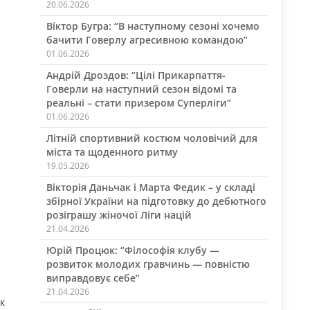
20.06.2026
Віктор Бугра: “В наступному сезоні хочемо
бачити Говерлу агресивною командою”
01.06.2026
Андрій Дроздов: “Цілі Прикарпаття-
Говерли на наступний сезон відомі та
реальні – стати призером Суперліги”
01.06.2026
Літній спортивний костюм чоловічий для
міста та щоденного ритму
19.05.2026
Вікторія Даньчак і Марта Федик – у складі
збірної України на підготовку до дебютного
розіграшу жіночої Ліги націй
21.04.2026
Юрій Процюк: “Філософія клубу —
розвиток молодих гравчинь — повністю
виправдовує себе”
21.04.2026
к