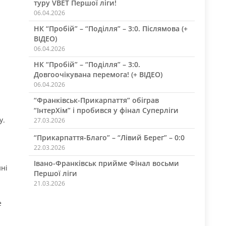
туру VBET Першої ліги!
06.04.2026
НК “Пробій” – “Поділля” – 3:0. Післямова (+
ВІДЕО)
06.04.2026
НК “Пробій” – “Поділля” – 3:0.
Довгоочікувана перемога! (+ ВІДЕО)
06.04.2026
“Франківськ-Прикарпаття” обіграв
“ІнтерХім” і пробився у фінал Суперліги
у.
27.03.2026
“Прикарпаття-Благо” – “Лівий Берег” – 0:0
22.03.2026
Івано-Франківськ прийме Фінал восьми
нні
Першої ліги
21.03.2026
е