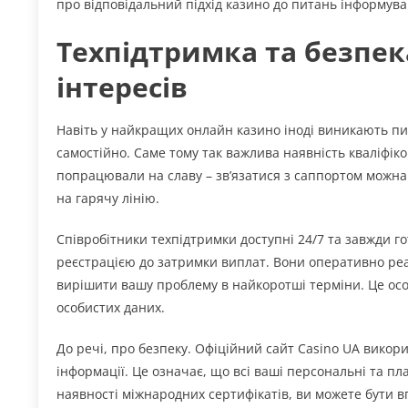
про відповідальний підхід казино до питань інформуван
Техпідтримка та безпека
інтересів
Навіть у найкращих онлайн казино іноді виникають п
самостійно. Саме тому так важлива наявність кваліфік
попрацювали на славу – зв’язатися з саппортом можна
на гарячу лінію.
Співробітники техпідтримки доступні 24/7 та завжди г
реєстрацією до затримки виплат. Вони оперативно реа
вирішити вашу проблему в найкоротші терміни. Це особ
особистих даних.
До речі, про безпеку. Офіційний сайт Casino UA викор
інформації. Це означає, що всі ваші персональні та пл
наявності міжнародних сертифікатів, ви можете бути вп