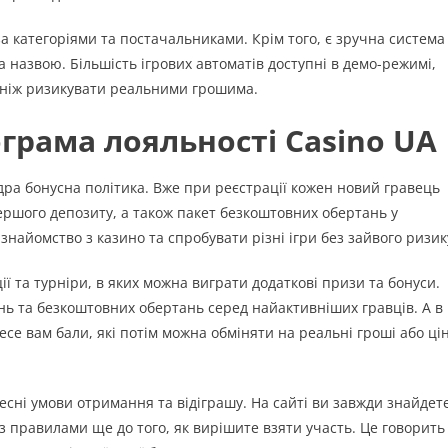
 за категоріями та постачальниками. Крім того, є зручна система
 назвою. Більшість ігрових автоматів доступні в демо-режимі,
 ніж ризикувати реальними грошима.
ограма лояльності Casino UA
ра бонусна політика. Вже при реєстрації кожен новий гравець
ершого депозиту, а також пакет безкоштовних обертань у
найомство з казино та спробувати різні ігри без зайвого ризик
ії та турніри, в яких можна виграти додаткові призи та бонуси.
ь та безкоштовних обертань серед найактивніших гравців. А в
се вам бали, які потім можна обміняти на реальні гроші або ці
есні умови отримання та відіграшу. На сайті ви завжди знайдет
з правилами ще до того, як вирішите взяти участь. Це говорить