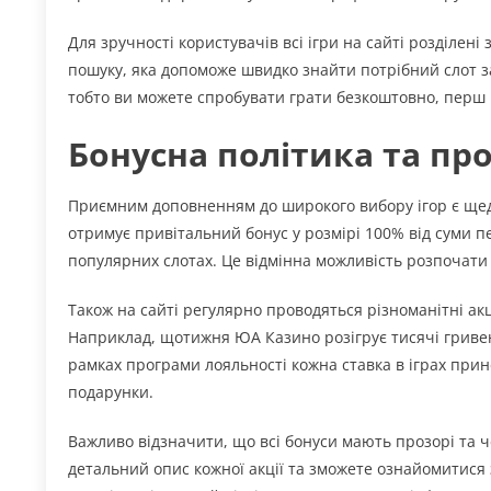
Для зручності користувачів всі ігри на сайті розділені
пошуку, яка допоможе швидко знайти потрібний слот за
тобто ви можете спробувати грати безкоштовно, перш
Бонусна політика та пр
Приємним доповненням до широкого вибору ігор є щед
отримує привітальний бонус у розмірі 100% від суми п
популярних слотах. Це відмінна можливість розпочати з
Також на сайті регулярно проводяться різноманітні акц
Наприклад, щотижня ЮА Казино розігрує тисячі гривен
рамках програми лояльності кожна ставка в іграх прине
подарунки.
Важливо відзначити, що всі бонуси мають прозорі та ч
детальний опис кожної акції та зможете ознайомитися 