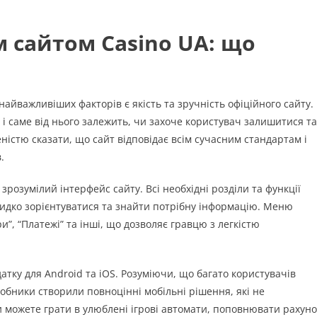
 сайтом Casino UA: що
айважливіших факторів є якість та зручність офіційного сайту.
 і саме від нього залежить, чи захоче користувач залишитися та
ністю сказати, що сайт відповідає всім сучасним стандартам і
.
зрозумілий інтерфейс сайту. Всі необхідні розділи та функції
швидко зорієнтуватися та знайти потрібну інформацію. Меню
ніри”, “Платежі” та інші, що дозволяє гравцю з легкістю
датку для Android та iOS. Розуміючи, що багато користувачів
робники створили повноцінні мобільні рішення, які не
 можете грати в улюблені ігрові автомати, поповнювати рахуно