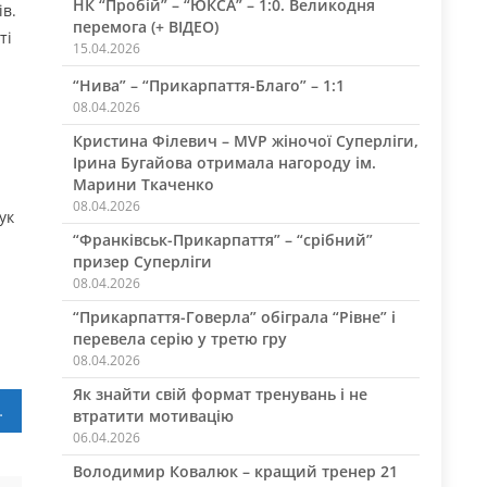
НК “Пробій” – “ЮКСА” – 1:0. Великодня
ів.
перемога (+ ВІДЕО)
ті
15.04.2026
“Нива” – “Прикарпаття-Благо” – 1:1
08.04.2026
Кристина Філевич – MVP жіночої Суперліги,
Ірина Бугайова отримала нагороду ім.
Марини Ткаченко
08.04.2026
ук
“Франківськ-Прикарпаття” – “срібний”
призер Суперліги
08.04.2026
“Прикарпаття-Говерла” обіграла “Рівне” і
перевела серію у третю гру
08.04.2026
Як знайти свій формат тренувань і не
кращі якості”
втратити мотивацію
06.04.2026
Володимир Ковалюк – кращий тренер 21