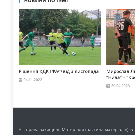
НОВИНИ ПО ТЕМІ
Рішення КДК ІФАФ від 3 листопада
Мирослав Ли
“Нива” – “Кр
04.11.2022
20.04.2023
Усі права захищені. Матеріали (частина матеріалів) із