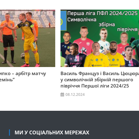
пко – арбітр матчу
Василь Француз і Василь Цюцюр
емінь”
у символічній збірній першого
півріччя Першої ліги 2024/25
08.12.2024
МИ У СОЦІАЛЬНИХ МЕРЕЖАХ