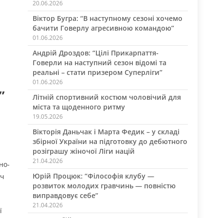
20.06.2026
Віктор Бугра: “В наступному сезоні хочемо
бачити Говерлу агресивною командою”
01.06.2026
Андрій Дроздов: “Цілі Прикарпаття-
Говерли на наступний сезон відомі та
реальні – стати призером Суперліги”
01.06.2026
”
Літній спортивний костюм чоловічий для
міста та щоденного ритму
19.05.2026
Вікторія Даньчак і Марта Федик – у складі
збірної України на підготовку до дебютного
розіграшу жіночої Ліги націй
21.04.2026
но-
Юрій Процюк: “Філософія клубу —
тч
розвиток молодих гравчинь — повністю
виправдовує себе”
21.04.2026
ї