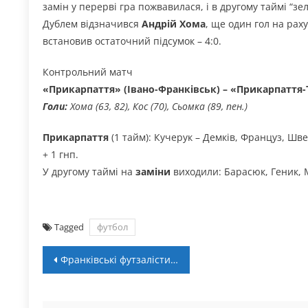
замін у перерві гра пожвавилася, і в другому таймі “з
Дублем відзначився
Андрій Хома
, ще один гол на рах
встановив остаточний підсумок – 4:0.
Контрольний матч
«Прикарпаття» (Івано-Франківськ) – «Прикарпаття-Те
Голи:
Хома (63, 82), Кос (70), Сьомка (89, пен.)
Прикарпаття
(1 тайм): Кучерук – Демків, Француз, Шв
+ 1 гнп.
У другому таймі на
заміни
виходили: Барасюк, Геник, М
Tagged
футбол
Навігація
Франківські футзалісти зіграють у півфіналі Європейських університетських ігор
записів