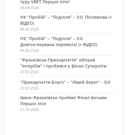
туру VBET Першої ліги!
06.04.2026
НК “Пробій” – “Поділля” – 3:0. Післямова (+
ВІДЕО)
06.04.2026
НК “Пробій” – “Поділля” – 3:0.
Довгоочікувана перемога! (+ ВІДЕО)
06.04.2026
“Франківськ-Прикарпаття” обіграв
“ІнтерХім” і пробився у фінал Суперліги
27.03.2026
“Прикарпаття-Благо” – “Лівий Берег” – 0:0
22.03.2026
Івано-Франківськ прийме Фінал восьми
Першої ліги
21.03.2026