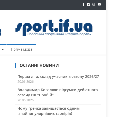
ртал
Пряма мова
ОСТАННІ НОВИНИ
Перша ліга: склад учасників сезону 2026/27
20.06.2026
Володимир Ковалюк: підсумки дебютного
сезону НК “Пробій”
20.06.2026
Чому гречка залишається одним
ізнайпопулярніших гарнірів?