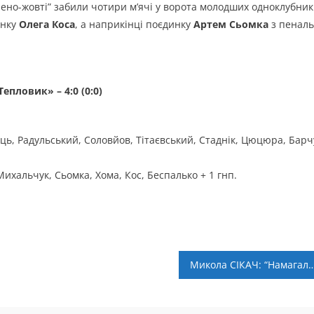
елено-жовті” забили чотири м’ячі у ворота молодших одноклубник
унку
Олега Коса
, а наприкінці поєдинку
Артем Сьомка
з пеналь
пловик» – 4:0 (0:0)
ець, Радульський, Соловйов, Тітаєвський, Стаднік, Цюцюра, Барч
ихальчук, Сьомка, Хома, Кос, Беспалько + 1 гнп.
Микола СІКАЧ: “Намагались показати свої най