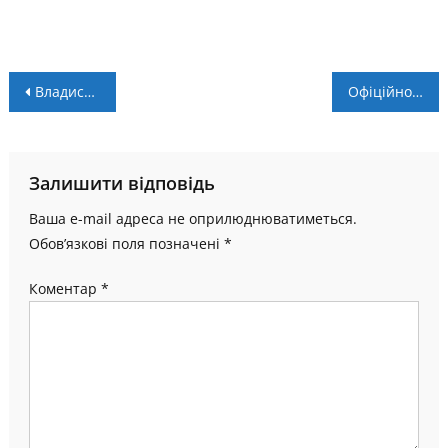
Навігація
Владислав Семотюк змінив клуб в Прем’єр-лізі
Офіційно: “Пробій” підсилився досвідченим захисником
записів
Залишити відповідь
Ваша e-mail адреса не оприлюднюватиметься.
Обов’язкові поля позначені
*
Коментар
*