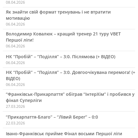
08.04.2026
Як знайти свій формат тренувань і не втратити
мотивацію
06.04.2026
Володимир Ковалюк – кращий тренер 21 туру VBET
Першої ліги!
06.04.2026
НК “Пробій” – “Поділля” – 3:0. Післямова (+ ВІДЕО)
06.04.2026
НК “Пробій” – “Поділля” – 3:0. Довгоочікувана перемога! (+
ВІДЕО)
06.04.2026
“Франківськ-Прикарпаття” обіграв “ІнтерХім” і пробився у
фінал Суперліги
27.03.2026
“Прикарпаття-Благо” – “Лівий Берег” – 0:0
22.03.2026
Івано-Франківськ прийме Фінал восьми Першої ліги