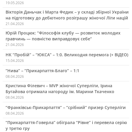
19.05.2026
Вікторія Даньчак і Марта Федик – у складі збірної України
на підготовку до дебютного розіграшу жіночої Ліги націй
21.04.2026
Юрій Процюк: “Філософія клубу — розвиток молодих
гравчинь — повністю виправдовує себе”
21.04.2026
НК “Пробій” – “ЮКСА” – 1:0. Великодня перемога (+ ВІДЕО)
15.04.2026
“Нива” – “Прикарпаття-Благо” – 1:1
08.04.2026
Кристина Філевич – MVP жіночої Суперліги, Ірина
Бугайова отримала нагороду ім. Марини Ткаченко
08.04.2026
“Франківськ-Прикарпаття” – “срібний” призер Суперліги
08.04.2026
“Прикарпаття-Говерла” обіграла “Рівне” і перевела серію
у третю гру