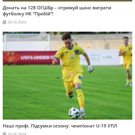
Донать на 128 ОГШБр – отримуй шанс виграти
футболку НК “Пробій”!
24.10.2024
Наші профі. Підсумки сезону: чемпіонат U-19 УПЛ
26.06.2024