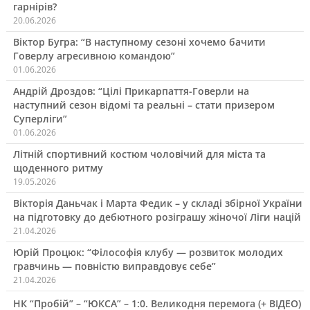
гарнірів?
20.06.2026
Віктор Бугра: “В наступному сезоні хочемо бачити
Говерлу агресивною командою”
01.06.2026
Андрій Дроздов: “Цілі Прикарпаття-Говерли на
наступний сезон відомі та реальні – стати призером
Суперліги”
01.06.2026
Літній спортивний костюм чоловічий для міста та
щоденного ритму
19.05.2026
Вікторія Даньчак і Марта Федик – у складі збірної України
на підготовку до дебютного розіграшу жіночої Ліги націй
21.04.2026
Юрій Процюк: “Філософія клубу — розвиток молодих
гравчинь — повністю виправдовує себе”
21.04.2026
НК “Пробій” – “ЮКСА” – 1:0. Великодня перемога (+ ВІДЕО)