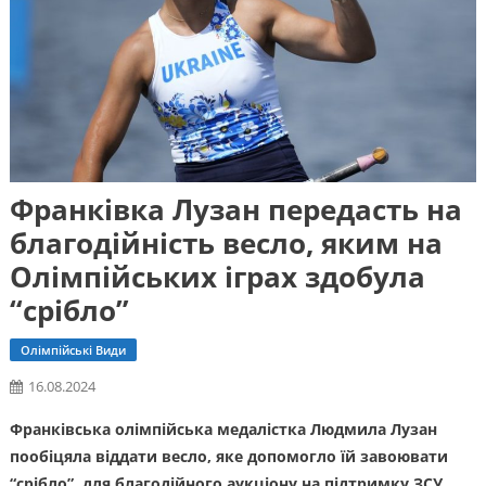
Франківка Лузан передасть на
благодійність весло, яким на
Олімпійських іграх здобула
“срібло”
Олімпійські Види
16.08.2024
Франківська олімпійська медалістка Людмила Лузан
пообіцяла віддати весло, яке допомогло їй завоювати
“срібло”, для благодійного аукціону на підтримку ЗСУ.