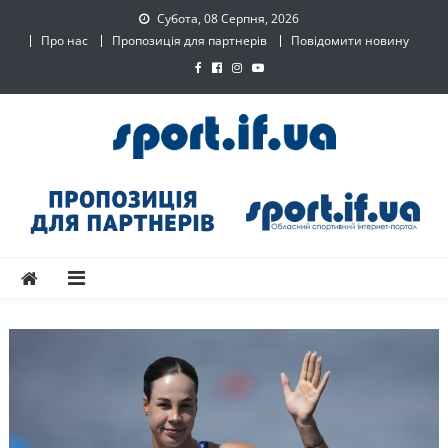
Skip
Субота, 08 Серпня, 2026
to
Про нас
Пропозиція для партнерів
Повідомити новину
content
SPORT.IF.UA – Обласний
Обласний спортивний інтернет-портал
спортивний інтернет-
портал