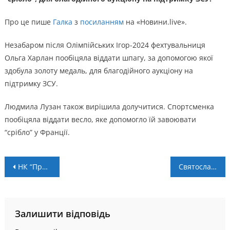
Про це пише
Галка
з
посиланням
на «Новини.live».
Незабаром після Олімпійських Ігор-2024 фехтувальниця
Ольга Харлан пообіцяла віддати шпагу, за допомогою якої
здобула золоту медаль, для благодійного аукціону на
підтримку ЗСУ.
Людмила Лузан також вирішила долучитися. Спортсменка
пообіцяла віддати весло, яке допомогло їй завоювати
“срібло” у Франції.
Навігація
НК “Пробій” відзначив столітній ювілей!
Святослав Гриновецький – другий на відбірковому Svitolina & Stakhovskyi Tour
записів
Залишити відповідь