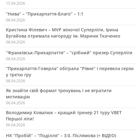
15.04.2026
“Нива” – “Прикарпаття-Благо” – 1:1
08.04.2026
Кристина Філевич – MVP жіночої Суперліги, Ірина
Бугайова отримала нагороду ім. Марини Ткаченко
08.04.2026
“Франківськ-Прикарпаття” – “срібний” призер Суперліги
08.04.2026
“Прикарпаття-Говерла” обіграла “Рівне” і перевела серію
у третю гру
08.04.2026
Як знайти свій формат тренувань і не втратити
мотивацію
06.04.2026
Володимир Ковалюк – кращий тренер 21 туру VBET
Першої ліги!
06.04.2026
НК “Пробій” – “Поділля” – 3:0. Післямова (+ ВІДЕО)