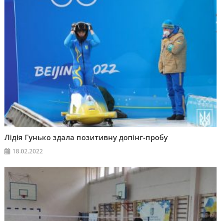
Лідія Гунько здала позитивну допінг-пробу
18.02.2022