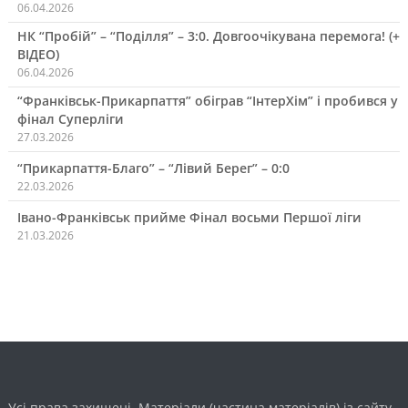
06.04.2026
НК “Пробій” – “Поділля” – 3:0. Довгоочікувана перемога! (+
ВІДЕО)
06.04.2026
“Франківськ-Прикарпаття” обіграв “ІнтерХім” і пробився у
фінал Суперліги
27.03.2026
“Прикарпаття-Благо” – “Лівий Берег” – 0:0
22.03.2026
Івано-Франківськ прийме Фінал восьми Першої ліги
21.03.2026
Усі права захищені. Матеріали (частина матеріалів) із сайту