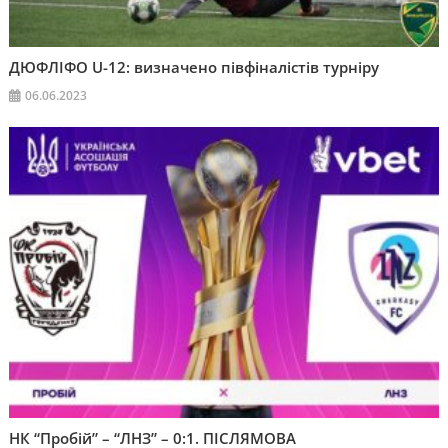
ДЮФЛІФО U-12: визначено півфіналістів турніру
06.06.2023
НК “Пробій” – “ЛНЗ” – 0:1. ПІСЛЯМОВА