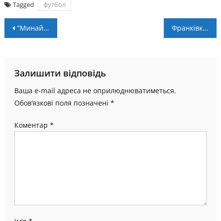
Tagged
футбол
Навігація
“Минай” – “Прикарпаття”: анонс матчу та пряма трансляція
Франківка Лузан передасть на благодійність весло, яким на Олімпійських іграх здобула “срібло”
записів
Залишити відповідь
Ваша e-mail адреса не оприлюднюватиметься.
Обов’язкові поля позначені
*
Коментар
*