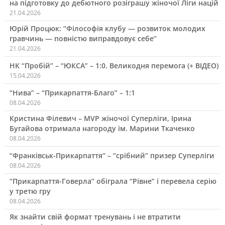
на підготовку до дебютного розіграшу жіночої Ліги націй
21.04.2026
Юрій Процюк: “Філософія клубу — розвиток молодих
гравчинь — повністю виправдовує себе”
21.04.2026
НК “Пробій” – “ЮКСА” – 1:0. Великодня перемога (+ ВІДЕО)
15.04.2026
“Нива” – “Прикарпаття-Благо” – 1:1
08.04.2026
Кристина Філевич – MVP жіночої Суперліги, Ірина
Бугайова отримала нагороду ім. Марини Ткаченко
08.04.2026
“Франківськ-Прикарпаття” – “срібний” призер Суперліги
08.04.2026
“Прикарпаття-Говерла” обіграла “Рівне” і перевела серію
у третю гру
08.04.2026
Як знайти свій формат тренувань і не втратити