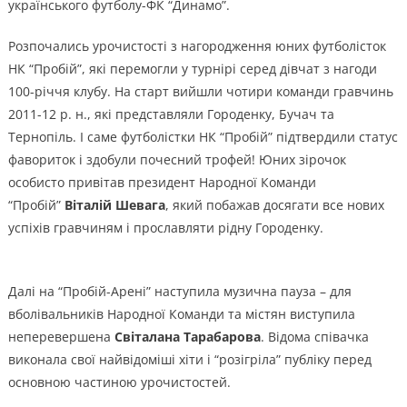
українського футболу-ФК “Динамо”.
Розпочались урочистості з нагородження юних футболісток
НК “Пробій”, які перемогли у турнірі серед дівчат з нагоди
100-річчя клубу. На старт вийшли чотири команди гравчинь
2011-12 р. н., які представляли Городенку, Бучач та
Тернопіль. І саме футболістки НК “Пробій” підтвердили статус
фавориток і здобули почесний трофей! Юних зірочок
особисто привітав президент Народної Команди
“Пробій”
Віталій Шевага
, який побажав досягати все нових
успіхів гравчиням і прославляти рідну Городенку.
Далі на “Пробій-Арені” наступила музична пауза – для
вболівальників Народної Команди та містян виступила
неперевершена
Світалана Тарабарова
. Відома співачка
виконала свої найвідоміші хіти і “розігріла” публіку перед
основною частиною урочистостей.