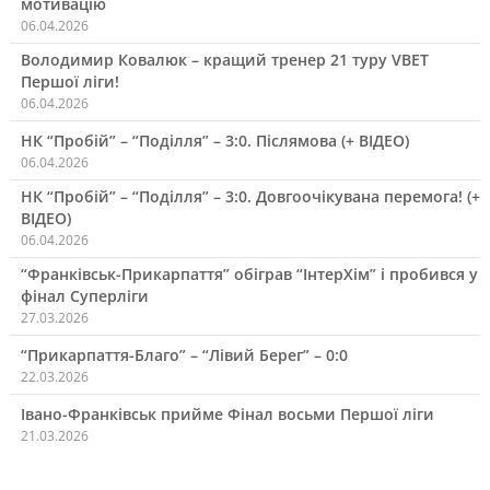
мотивацію
06.04.2026
Володимир Ковалюк – кращий тренер 21 туру VBET
Першої ліги!
06.04.2026
НК “Пробій” – “Поділля” – 3:0. Післямова (+ ВІДЕО)
06.04.2026
НК “Пробій” – “Поділля” – 3:0. Довгоочікувана перемога! (+
ВІДЕО)
06.04.2026
“Франківськ-Прикарпаття” обіграв “ІнтерХім” і пробився у
фінал Суперліги
27.03.2026
“Прикарпаття-Благо” – “Лівий Берег” – 0:0
22.03.2026
Івано-Франківськ прийме Фінал восьми Першої ліги
21.03.2026