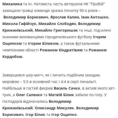
Михалика
та ін. Натомість честь ветеранів НК “Пробій”
захищали гравці команди зразка початку 90-х років –
Володимир Борисевич, Ярослав Калин, Іван Антошко,
Микола Гафійчук, Михайло Слободян, Володимир
Крижанівський, Михайло Григоришак
та інші, підсилені
знаними вихованцями городенківського футболу
Ігорем
Ощипком
та
Ігорем Біликом,
а також футзальними
чемпіонами області
Романом Кіндратівим
та
Романом
Кордобою.
Завершився шоу-матч, як і личить подібним заходам,
мировою – 5:5 в основний час і 4:4 в серії пенальті.
Найбільше в гостей феєрив
Василь Сачко
, в активі якого хет-
трик, а
Олег Саленко
та
Матвій Білик
забили по голу. У
господарів відзначались
Володимир
Крижанівський
,
Олександр Микуляк
,
Володимир
Борисевич
,
Ігор Білик
та
Ігор Ощипко
.