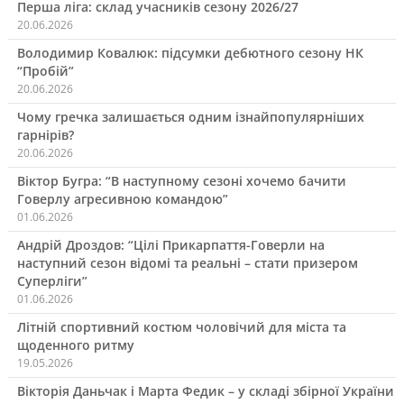
Перша ліга: склад учасників сезону 2026/27
20.06.2026
Володимир Ковалюк: підсумки дебютного сезону НК
“Пробій”
20.06.2026
Чому гречка залишається одним ізнайпопулярніших
гарнірів?
20.06.2026
Віктор Бугра: “В наступному сезоні хочемо бачити
Говерлу агресивною командою”
01.06.2026
Андрій Дроздов: “Цілі Прикарпаття-Говерли на
наступний сезон відомі та реальні – стати призером
Суперліги”
01.06.2026
Літній спортивний костюм чоловічий для міста та
щоденного ритму
19.05.2026
Вікторія Даньчак і Марта Федик – у складі збірної України