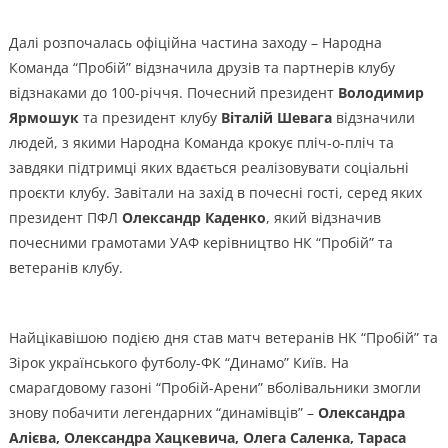
Далі розпочалась офіційна частина заходу – Народна
Команда “Пробій” відзначила друзів та партнерів клубу
відзнаками до 100-річчя. Почесний президент
Володимир
Ярмошук
та президент клубу
Віталій Шевага
відзначили
людей, з якими Народна Команда крокує пліч-о-пліч та
завдяки підтримці яких вдається реалізовувати соціальні
проєкти клубу. Завітали на захід в почесні гості, серед яких
президент ПФЛ
Олександр Каденко
, який відзначив
почесними грамотами УАФ керівництво НК “Пробій” та
ветеранів клубу.
Найцікавішою подією дня став матч ветеранів НК “Пробій” та
Зірок українського футболу-ФК “Динамо” Київ. На
смарагдовому газоні “Пробій-Арени” вболівальники змогли
знову побачити легендарних “динамівців” –
Олександра
Алієва, Олександра Хацкевича, Олега Саленка, Тараса