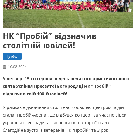
НК “Пробій” відзначив
столітній ювілей!
Футбол
16.08.2024
У четвер, 15-го серпня, в день великого християнського
свята Успіння Пресвятої Богородиці НК “Пробій”
відзначив свій 100-й ювілей!
У рамках відзначення столітнього ювілею центром подій
стала “Пробій-Арена”, де відбувся концерт за участю зірок
української естради, а “вишенькою на торті” стала
благодійна зустріч ветеранів НК “Пробій” та Зірок