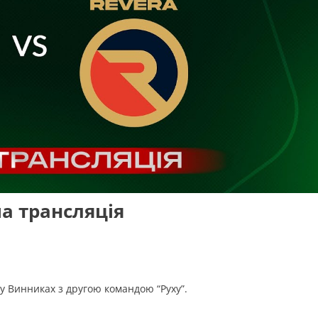
ма трансляція
ь у Винниках з другою командою “Руху”.