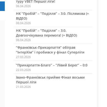
туру VBET Першої ліги!
06.04.2026
НК “Пробій” – “Поділля” – 3:0. Післямова (+
ВІДЕО)
06.04.2026
НК “Пробій” – “Поділля” – 3:0.
Довгоочікувана перемога! (+ ВІДЕО)
06.04.2026
“Франківськ-Прикарпаття” обіграв
“ІнтерХім” і пробився у фінал Суперліги
27.03.2026
“Прикарпаття-Благо” – “Лівий Берег” – 0:0
22.03.2026
Івано-Франківськ прийме Фінал восьми
Першої ліги
21.03.2026