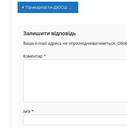
Навігація
“Прикарпаття-ДЮСШ №3”: заявка команди на Першу лігу
записів
Залишити відповідь
Ваша e-mail адреса не оприлюднюватиметься.
Обов
Коментар
*
Ім'я
*