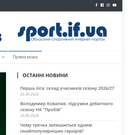
ртал
Пряма мова
ОСТАННІ НОВИНИ
Перша ліга: склад учасників сезону 2026/27
20.06.2026
Володимир Ковалюк: підсумки дебютного
сезону НК “Пробій”
20.06.2026
Чому гречка залишається одним
ізнайпопулярніших гарнірів?