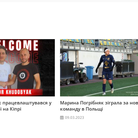
як працевлаштувався у
Марина Погрібняк зіграла за но
 на Кіпрі
команду в Польщі
09.03.2023