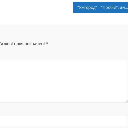
“Ужгород” – “Пробій”: анонс матчу та пряма трансляція
’язкові поля позначені
*