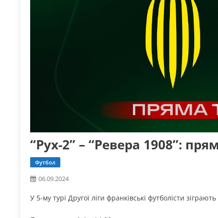
“Рух-2” – “Ревера 1908”: пря
Футбол
06.09.2024
У 5-му турі Другої ліги франківські футболісти зіграют