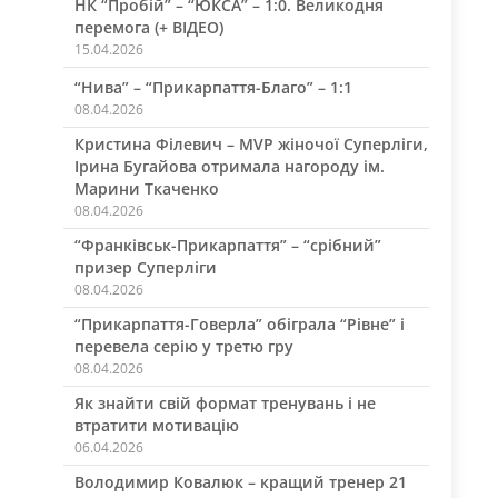
НК “Пробій” – “ЮКСА” – 1:0. Великодня
перемога (+ ВІДЕО)
15.04.2026
“Нива” – “Прикарпаття-Благо” – 1:1
08.04.2026
Кристина Філевич – MVP жіночої Суперліги,
Ірина Бугайова отримала нагороду ім.
Марини Ткаченко
08.04.2026
“Франківськ-Прикарпаття” – “срібний”
призер Суперліги
08.04.2026
“Прикарпаття-Говерла” обіграла “Рівне” і
перевела серію у третю гру
08.04.2026
Як знайти свій формат тренувань і не
втратити мотивацію
06.04.2026
Володимир Ковалюк – кращий тренер 21