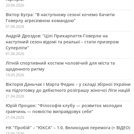
20.06.2026
Віктор Бугра: “В наступному сезоні хочемо бачити
Говерлу агресивною командою”
01.06.2026
Андрій Дроздов: “Цілі Прикарпаття-Говерли на
наступний сезон відомі та реальні – стати призером
Суперліги”
01.06.2026
Літній спортивний костюм чоловічий для міста та
щоденного ритму
19.05.2026
Вікторія Даньчак і Марта Федик – у складі збірної України
на підготовку до дебютного розіграшу жіночої Ліги націй
21.04.2026
Юрій Процюк: “Філософія клубу — розвиток молодих
гравчинь — повністю виправдовує себе”
21.04.2026
НК “Пробій” – “ЮКСА” – 1:0. Великодня перемога (+ ВІДЕО)
15.04.2026