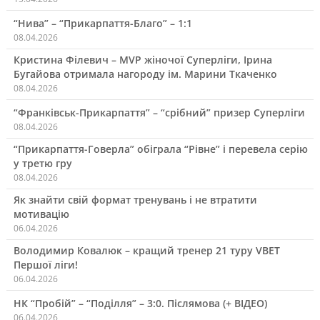
“Нива” – “Прикарпаття-Благо” – 1:1
08.04.2026
Кристина Філевич – MVP жіночої Суперліги, Ірина
Бугайова отримала нагороду ім. Марини Ткаченко
08.04.2026
“Франківськ-Прикарпаття” – “срібний” призер Суперліги
08.04.2026
“Прикарпаття-Говерла” обіграла “Рівне” і перевела серію
у третю гру
08.04.2026
Як знайти свій формат тренувань і не втратити
мотивацію
06.04.2026
Володимир Ковалюк – кращий тренер 21 туру VBET
Першої ліги!
06.04.2026
НК “Пробій” – “Поділля” – 3:0. Післямова (+ ВІДЕО)
06.04.2026