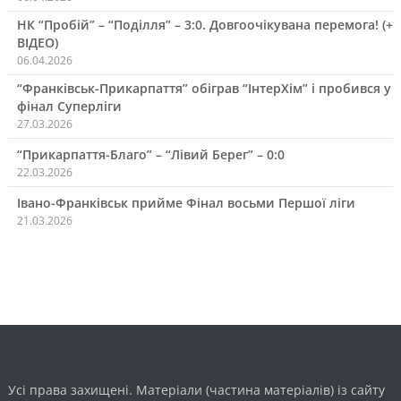
НК “Пробій” – “Поділля” – 3:0. Довгоочікувана перемога! (+
ВІДЕО)
06.04.2026
“Франківськ-Прикарпаття” обіграв “ІнтерХім” і пробився у
фінал Суперліги
27.03.2026
“Прикарпаття-Благо” – “Лівий Берег” – 0:0
22.03.2026
Івано-Франківськ прийме Фінал восьми Першої ліги
21.03.2026
Усі права захищені. Матеріали (частина матеріалів) із сайту