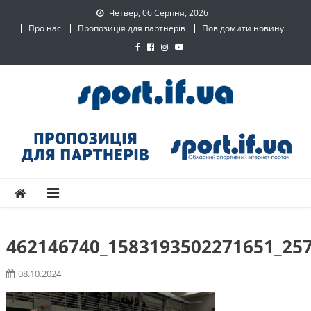
Skip
Четвер, 06 Серпня, 2026
to
Про нас
Пропозиція для партнерів
Повідомити новину
content
SPORT.IF.UA – Обласний
Обласний спортивний інтернет-портал
спортивний інтернет-
портал
462146740_1583193502271651_25
08.10.2024