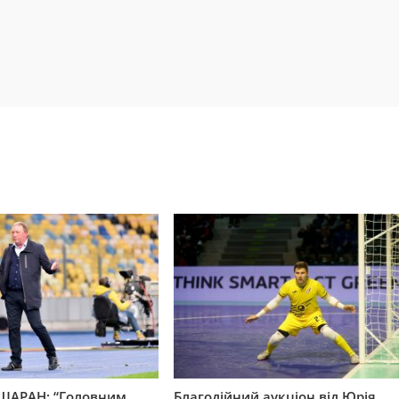
ШАРАН: “Головним
Благодійний аукціон від Юрія