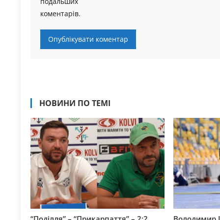
подальших
коментарів.
НОВИНИ ПО ТЕМІ
“Поділля” – “Прикарпаття” – 2:2.
Володимир 