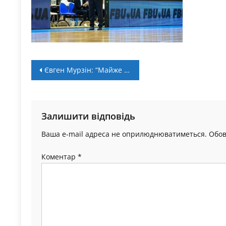
Навігація
Євген Мурзін: “Майже всі, на кого ми могли розраховувати, приїдуть до збірної”
записів
Залишити відповідь
Ваша e-mail адреса не оприлюднюватиметься.
Обов
Коментар
*