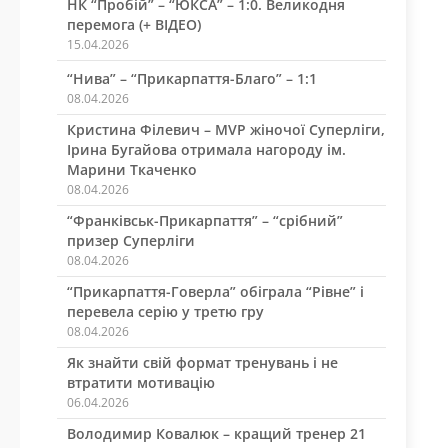
НК “Пробій” – “ЮКСА” – 1:0. Великодня
перемога (+ ВІДЕО)
15.04.2026
“Нива” – “Прикарпаття-Благо” – 1:1
08.04.2026
Кристина Філевич – MVP жіночої Суперліги,
Ірина Бугайова отримала нагороду ім.
Марини Ткаченко
08.04.2026
“Франківськ-Прикарпаття” – “срібний”
призер Суперліги
08.04.2026
“Прикарпаття-Говерла” обіграла “Рівне” і
перевела серію у третю гру
08.04.2026
Як знайти свій формат тренувань і не
втратити мотивацію
06.04.2026
Володимир Ковалюк – кращий тренер 21