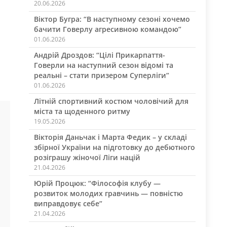
20.06.2026
Віктор Бугра: “В наступному сезоні хочемо
бачити Говерлу агресивною командою”
01.06.2026
Андрій Дроздов: “Цілі Прикарпаття-
Говерли на наступний сезон відомі та
реальні – стати призером Суперліги”
01.06.2026
Літній спортивний костюм чоловічий для
міста та щоденного ритму
19.05.2026
Вікторія Даньчак і Марта Федик – у складі
збірної України на підготовку до дебютного
розіграшу жіночої Ліги націй
21.04.2026
Юрій Процюк: “Філософія клубу —
розвиток молодих гравчинь — повністю
виправдовує себе”
21.04.2026