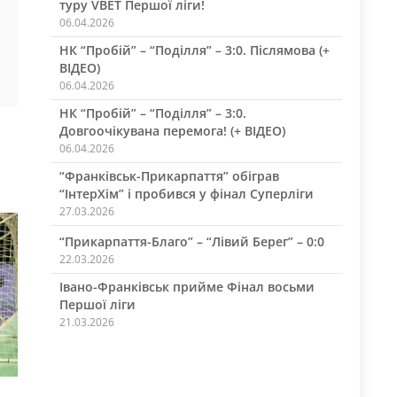
туру VBET Першої ліги!
06.04.2026
НК “Пробій” – “Поділля” – 3:0. Післямова (+
ВІДЕО)
06.04.2026
НК “Пробій” – “Поділля” – 3:0.
Довгоочікувана перемога! (+ ВІДЕО)
06.04.2026
“Франківськ-Прикарпаття” обіграв
“ІнтерХім” і пробився у фінал Суперліги
27.03.2026
“Прикарпаття-Благо” – “Лівий Берег” – 0:0
22.03.2026
Івано-Франківськ прийме Фінал восьми
Першої ліги
21.03.2026