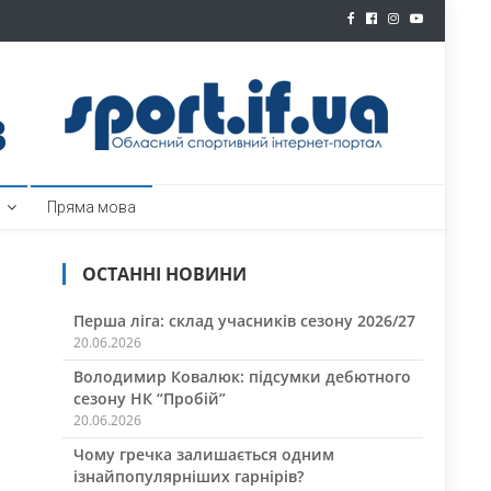
ртал
Пряма мова
ОСТАННІ НОВИНИ
Перша ліга: склад учасників сезону 2026/27
20.06.2026
Володимир Ковалюк: підсумки дебютного
сезону НК “Пробій”
20.06.2026
Чому гречка залишається одним
ізнайпопулярніших гарнірів?