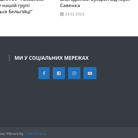
 нашій групі
Савенка
ся бельгійці”
24.02.2023
МИ У СОЦІАЛЬНИХ МЕРЕЖАХ
ws Vibrant by
CodeVibrant
.