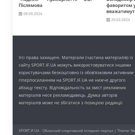
Післямова
фаворитом у
вважатимуть
08.09.2024
29.03.2024
Усі права захищені. Матеріали (частина матеріалів) із
сайту SPORT.IF.UA можуть використовуватися іншими
користувачами безкоштовно із обов’язковим активним
гіперпосиланням на SPORT.IF.UA не нижче другого
абзацу тексту. Відповідальність за зміст рекламних
матеріалів несе рекламодавець. Думка авторів
матеріалів може не збігатися з позицією редакції.
SPORT.IF.UA - Обласний спортивний інтернет-портал
|
Theme: Ne