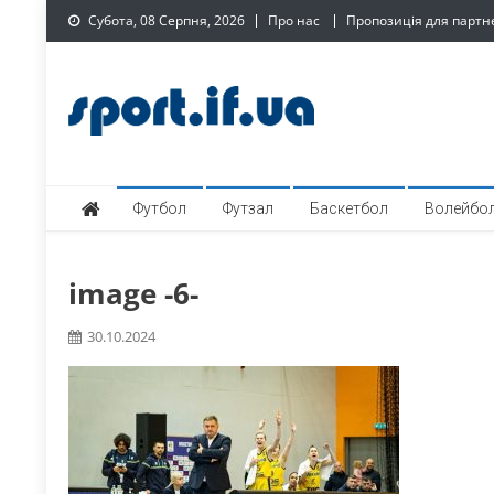
Skip
Субота, 08 Серпня, 2026
Про нас
Пропозиція для партн
to
content
SPORT.IF.UA – Обласни
Обласний спортивний інтернет-портал
Футбол
Футзал
Баскетбол
Волейбо
image -6-
30.10.2024