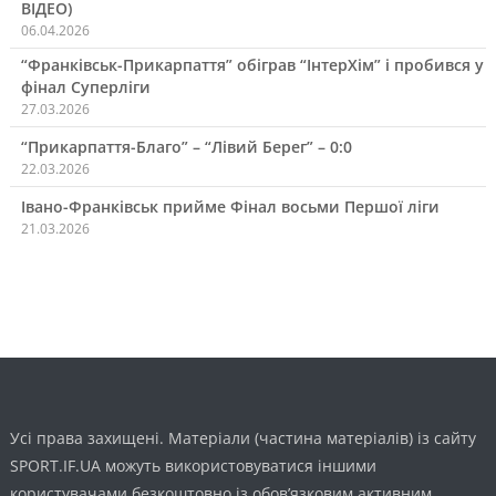
ВІДЕО)
06.04.2026
“Франківськ-Прикарпаття” обіграв “ІнтерХім” і пробився у
фінал Суперліги
27.03.2026
“Прикарпаття-Благо” – “Лівий Берег” – 0:0
22.03.2026
Івано-Франківськ прийме Фінал восьми Першої ліги
21.03.2026
Усі права захищені. Матеріали (частина матеріалів) із сайту
SPORT.IF.UA можуть використовуватися іншими
користувачами безкоштовно із обов’язковим активним