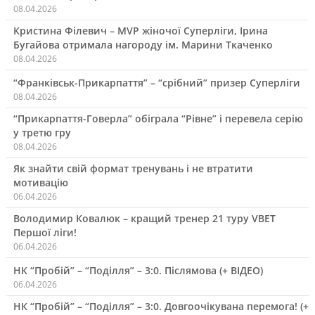
08.04.2026
Кристина Філевич – MVP жіночої Суперліги, Ірина
Бугайова отримала нагороду ім. Марини Ткаченко
08.04.2026
“Франківськ-Прикарпаття” – “срібний” призер Суперліги
08.04.2026
“Прикарпаття-Говерла” обіграла “Рівне” і перевела серію
у третю гру
08.04.2026
Як знайти свій формат тренувань і не втратити
мотивацію
06.04.2026
Володимир Ковалюк – кращий тренер 21 туру VBET
Першої ліги!
06.04.2026
НК “Пробій” – “Поділля” – 3:0. Післямова (+ ВІДЕО)
06.04.2026
НК “Пробій” – “Поділля” – 3:0. Довгоочікувана перемога! (+