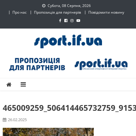
Skip
Субота, 08 Серпня, 2026
to
Про нас
Пропозиція для партнерів
Повідомити новину
content
SPORT.IF.UA – Обласний
Обласний спортивний інтернет-портал
спортивний інтернет-
портал
465009259_506414465732759_915
26.02.2025