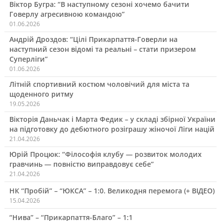
Віктор Бугра: “В наступному сезоні хочемо бачити
Говерлу агресивною командою”
01.06.2026
Андрій Дроздов: “Цілі Прикарпаття-Говерли на
наступний сезон відомі та реальні – стати призером
Суперліги”
01.06.2026
Літній спортивний костюм чоловічий для міста та
щоденного ритму
19.05.2026
Вікторія Даньчак і Марта Федик – у складі збірної України
на підготовку до дебютного розіграшу жіночої Ліги націй
21.04.2026
Юрій Процюк: “Філософія клубу — розвиток молодих
гравчинь — повністю виправдовує себе”
21.04.2026
НК “Пробій” – “ЮКСА” – 1:0. Великодня перемога (+ ВІДЕО)
15.04.2026
“Нива” – “Прикарпаття-Благо” – 1:1