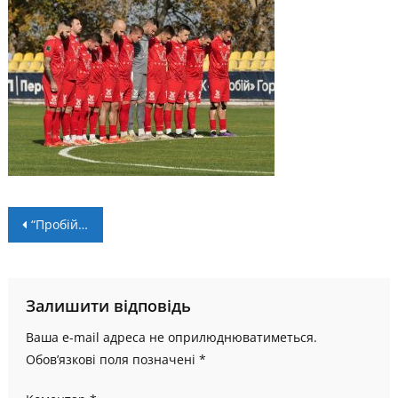
Навігація
“Пробій” запланував спаринг з учасником обласних змагань
записів
Залишити відповідь
Ваша e-mail адреса не оприлюднюватиметься.
Обов’язкові поля позначені
*