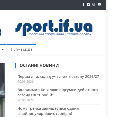
ртал
Пряма мова
ОСТАННІ НОВИНИ
Перша ліга: склад учасників сезону 2026/27
20.06.2026
Володимир Ковалюк: підсумки дебютного
сезону НК “Пробій”
20.06.2026
Чому гречка залишається одним
ізнайпопулярніших гарнірів?