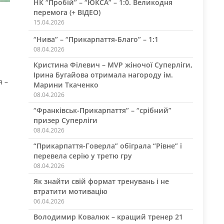
НК “Пробій” – “ЮКСА” – 1:0. Великодня
перемога (+ ВІДЕО)
15.04.2026
“Нива” – “Прикарпаття-Благо” – 1:1
08.04.2026
Кристина Філевич – MVP жіночої Суперліги,
Ірина Бугайова отримала нагороду ім.
я –
Марини Ткаченко
08.04.2026
“Франківськ-Прикарпаття” – “срібний”
призер Суперліги
08.04.2026
“Прикарпаття-Говерла” обіграла “Рівне” і
перевела серію у третю гру
08.04.2026
Як знайти свій формат тренувань і не
втратити мотивацію
06.04.2026
Володимир Ковалюк – кращий тренер 21