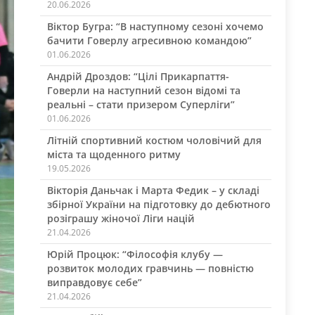
20.06.2026
Віктор Бугра: “В наступному сезоні хочемо
бачити Говерлу агресивною командою”
01.06.2026
Андрій Дроздов: “Цілі Прикарпаття-
Говерли на наступний сезон відомі та
реальні – стати призером Суперліги”
01.06.2026
Літній спортивний костюм чоловічий для
міста та щоденного ритму
19.05.2026
Вікторія Даньчак і Марта Федик – у складі
збірної України на підготовку до дебютного
розіграшу жіночої Ліги націй
21.04.2026
Юрій Процюк: “Філософія клубу —
розвиток молодих гравчинь — повністю
виправдовує себе”
21.04.2026