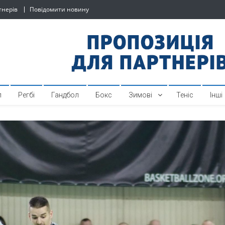
тнерів
Повідомити новину
й спортивний інтернет-по
л
Регбі
Гандбол
Бокс
Зимові
Теніс
Інші