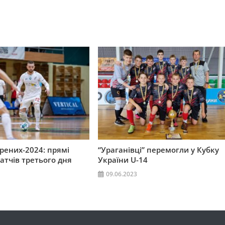
рених-2024: прямі
“Ураганівці” перемогли у Кубку
атчів третього дня
України U-14
09.06.2023