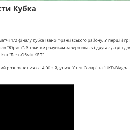
сти Кубка
тчі 1/2 фіналу Кубка Івано-Франківського району. У першій грі
лав “Юрист”. З таки же рахунком завершилась і друга зустріч дн
іста “Бест-Обмін КЕП”.
кий розпочнеться о 14:00 зійдуться “Степ Солар” та “UKD-Blago-