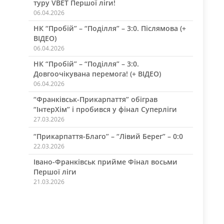
туру VBET Першої ліги!
06.04.2026
НК “Пробій” – “Поділля” – 3:0. Післямова (+
ВІДЕО)
06.04.2026
НК “Пробій” – “Поділля” – 3:0.
Довгоочікувана перемога! (+ ВІДЕО)
06.04.2026
“Франківськ-Прикарпаття” обіграв
“ІнтерХім” і пробився у фінал Суперліги
27.03.2026
“Прикарпаття-Благо” – “Лівий Берег” – 0:0
22.03.2026
Івано-Франківськ прийме Фінал восьми
Першої ліги
21.03.2026