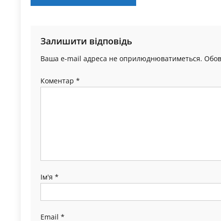
записів
Залишити відповідь
Ваша e-mail адреса не оприлюднюватиметься.
Обов
Коментар
*
Ім'я
*
Email
*