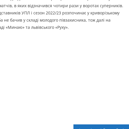
матчів, в яких відзначився чотири рази у воротах суперників.
дставників УПЛ і сезон 2022/23 розпочинає у криворізькому
 не бачив у складі молодого півзахисника, тож далі на
ді «Минаю» та львівського «Руху».