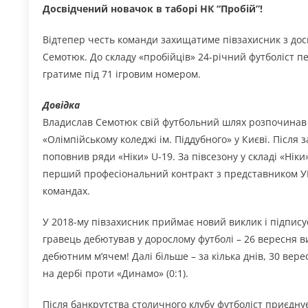
Досвідчений новачок в таборі НК “Пробій”!
Відтепер честь команди захищатиме півзахисник з досв
Семотюк. До складу «пробійців» 24-річний футболіст пе
гратиме під 71 ігровим номером.
Довідка
Владислав Семотюк свій футбольний шлях розпочинав
«Олімпійському коледжі ім. Піддубного» у Києві. Після
поповнив ряди «Ніки» U-19. За півсезону у складі «Ніки
перший професіональний контракт з представником УПЛ
командах.
У 2018-му півзахисник приймає новий виклик і підписує
гравець дебютував у дорослому футболі – 26 вересня в
дебютним м’ячем! Далі більше – за кілька днів, 30 вере
на дербі проти «Динамо» (0:1).
Після банкрутства столичного клубу футболіст приєднує