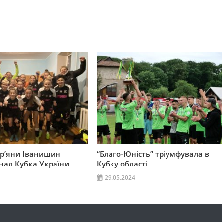
р’яни Іванишин
“Благо-Юність” тріумфувала в
нал Кубка України
Кубку області
29.05.2024