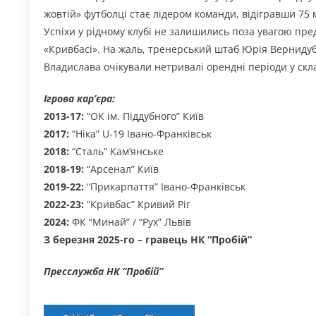
жовтій» футболці стає лідером команди, відігравши 75 
Успіхи у рідному клубі не залишились поза увагою пре
«Кривбасі». На жаль, тренерський штаб Юрія Вернидуба
Владислава очікували нетривалі орендні періоди у скла
Ігрова кар’єра:
2013-17:
“ОК ім. Піддубного” Київ
2017:
“Ніка” U-19 Івано-Франківськ
2018:
“Сталь” Кам’янське
2018-19:
“Арсенал” Київ
2019-22:
“Прикарпаття” Івано-Франківськ
2022-23:
“Кривбас” Кривий Ріг
2024:
ФК “Минай” / “Рух” Львів
З березня 2025-го – гравець НК “Пробій”
Пресслужба НК “Пробій”