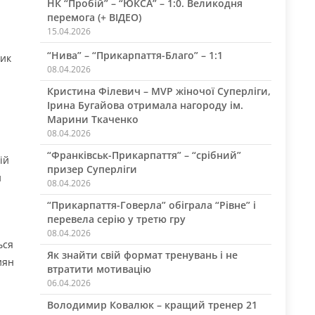
НК “Пробій” – “ЮКСА” – 1:0. Великодня
перемога (+ ВІДЕО)
15.04.2026
“Нива” – “Прикарпаття-Благо” – 1:1
ник
08.04.2026
Кристина Філевич – MVP жіночої Суперліги,
Ірина Бугайова отримала нагороду ім.
Марини Ткаченко
08.04.2026
“Франківськ-Прикарпаття” – “срібний”
ій
призер Суперліги
й
08.04.2026
“Прикарпаття-Говерла” обіграла “Рівне” і
перевела серію у третю гру
08.04.2026
ься
Як знайти свій формат тренувань і не
иян
втратити мотивацію
06.04.2026
Володимир Ковалюк – кращий тренер 21