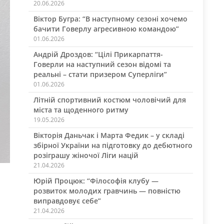
20.06.2026
Віктор Бугра: “В наступному сезоні хочемо
бачити Говерлу агресивною командою”
01.06.2026
Андрій Дроздов: “Цілі Прикарпаття-
Говерли на наступний сезон відомі та
реальні – стати призером Суперліги”
01.06.2026
Літній спортивний костюм чоловічий для
міста та щоденного ритму
19.05.2026
Вікторія Даньчак і Марта Федик – у складі
збірної України на підготовку до дебютного
розіграшу жіночої Ліги націй
21.04.2026
Юрій Процюк: “Філософія клубу —
розвиток молодих гравчинь — повністю
виправдовує себе”
21.04.2026