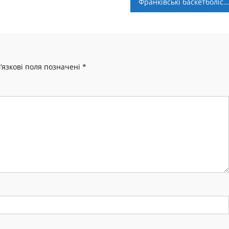
Франківські баскетболісти вдома поступились лідеру Суперліги
’язкові поля позначені
*