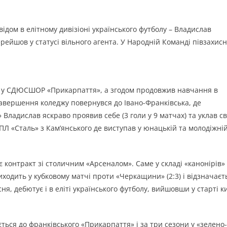
ідом в елітному дивізіоні українського футболу – Владислав
рейшов у статусі вільного агента. У Народній Команді півзахис
 у СДЮСШОР «Прикарпаття», а згодом продовжив навчання в
 завершення коледжу повернувся до Івано-Франківська, де
» Владислав яскраво проявив себе (3 голи у 9 матчах) та уклав св
 «Сталь» з Кам’янського де виступав у юнацькій та молодіжні
 контракт зі столичним «Арсеналом». Саме у складі «канонірів»
иходить у кубковому матчі проти «Черкащини» (2:3) і відзначаєт
сня, дебютує і в еліті українського футболу, вийшовши у старті к
ться до франківського «Прикарпаття» і за три сезони у «зелено-