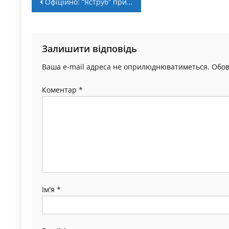
Навігація
Офіційно: “Яструб” припинив боротьбу в чемпіонаті області
записів
Залишити відповідь
Ваша e-mail адреса не оприлюднюватиметься.
Обов
Коментар
*
Ім'я
*