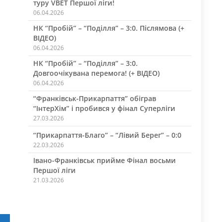
туру VBET Першої ліги!
06.04.2026
НК “Пробій” – “Поділля” – 3:0. Післямова (+
ВІДЕО)
06.04.2026
НК “Пробій” – “Поділля” – 3:0.
Довгоочікувана перемога! (+ ВІДЕО)
06.04.2026
“Франківськ-Прикарпаття” обіграв
“ІнтерХім” і пробився у фінал Суперліги
27.03.2026
“Прикарпаття-Благо” – “Лівий Берег” – 0:0
22.03.2026
Івано-Франківськ прийме Фінал восьми
Першої ліги
21.03.2026