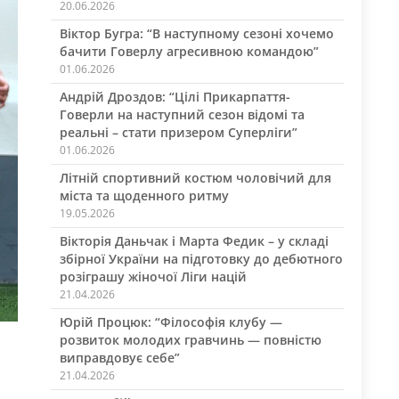
20.06.2026
Віктор Бугра: “В наступному сезоні хочемо
бачити Говерлу агресивною командою”
01.06.2026
Андрій Дроздов: “Цілі Прикарпаття-
Говерли на наступний сезон відомі та
реальні – стати призером Суперліги”
01.06.2026
Літній спортивний костюм чоловічий для
міста та щоденного ритму
19.05.2026
Вікторія Даньчак і Марта Федик – у складі
збірної України на підготовку до дебютного
розіграшу жіночої Ліги націй
21.04.2026
Юрій Процюк: “Філософія клубу —
розвиток молодих гравчинь — повністю
виправдовує себе”
21.04.2026