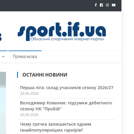
ртал
Пряма мова
ОСТАННІ НОВИНИ
Перша ліга: склад учасників сезону 2026/27
20.06.2026
Володимир Ковалюк: підсумки дебютного
сезону НК “Пробій”
20.06.2026
Чому гречка залишається одним
ізнайпопулярніших гарнірів?