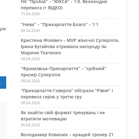
НК “Пробій” – “ЮКСА” – 1:0. Великодня
перемога (+ ВІДЕО)
15.04.2026
“Нива” – “Прикарпаття-Благо” – 1:1
для
08.04.2026
Кристина Філевич – MVP жіночої Суперліги,
Ірина Бугайова отримала нагороду ім.
Марини Ткаченко
08.04.2026
“Франківськ-Прикарпаття” – “срібний”
призер Суперліги
08.04.2026
лефона в Україні
“Прикарпаття-Говерла” обіграла “Рівне” і
перевела серію у третю гру
08.04.2026
Як знайти свій формат тренувань і не
втратити мотивацію
06.04.2026
Володимир Ковалюк – кращий тренер 21