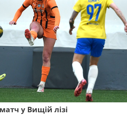
матч у Вищій лізі