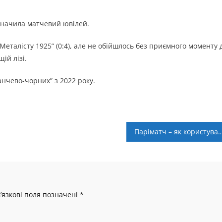
значила матчевий ювілей.
Металісту 1925” (0:4), але не обійшлось без приємного моменту 
ій лізі.
нчево-чорних” з 2022 року.
Паріматч – як користуватися ставками та казино з те
’язкові поля позначені
*