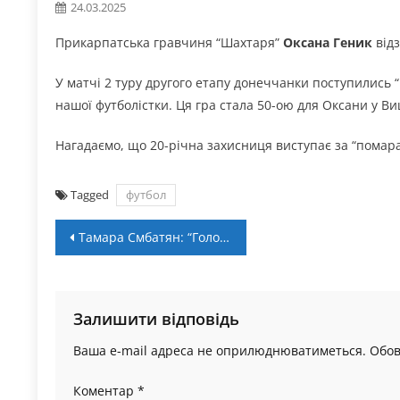
24.03.2025
Прикарпатська гравчиня “Шахтаря”
Оксана Геник
від
У матчі 2 туру другого етапу донеччанки поступились “
нашої футболістки. Ця гра стала 50-ою для Оксани у Вищ
Нагадаємо, що 20-річна захисниця виступає за “помара
Tagged
футбол
Навігація
Тамара Смбатян: “Головний суперник – збірна Сербії”
записів
Залишити відповідь
Ваша e-mail адреса не оприлюднюватиметься.
Обов
Коментар
*