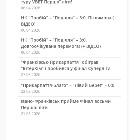
туру VBET Першої ліги!
06.04.2026
НК “Пробій” – “Поділля” – 3:0. Післямова (+
ВІДЕО)
06.04.2026
НК “Пробій” – “Поділля” – 3:0.
Довгоочікувана перемога! (+ ВІДЕО)
06.04.2026
“Франківськ-Прикарпаття” обіграв
“ІнтерХім” і пробився у фінал Суперліги
27.03.2026
“Прикарпаття-Благо” – “Лівий Берег” – 0:0
22.03.2026
Івано-Франківськ прийме Фінал восьми
Першої ліги
21.03.2026