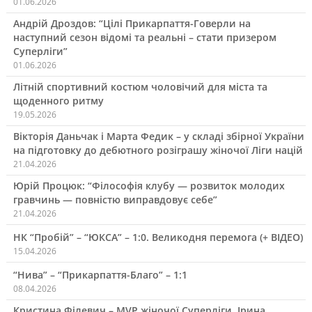
01.06.2026
Андрій Дроздов: “Цілі Прикарпаття-Говерли на
наступний сезон відомі та реальні – стати призером
Суперліги”
01.06.2026
Літній спортивний костюм чоловічий для міста та
щоденного ритму
19.05.2026
Вікторія Даньчак і Марта Федик – у складі збірної України
на підготовку до дебютного розіграшу жіночої Ліги націй
21.04.2026
Юрій Процюк: “Філософія клубу — розвиток молодих
гравчинь — повністю виправдовує себе”
21.04.2026
НК “Пробій” – “ЮКСА” – 1:0. Великодня перемога (+ ВІДЕО)
15.04.2026
“Нива” – “Прикарпаття-Благо” – 1:1
08.04.2026
Кристина Філевич – MVP жіночої Суперліги, Ірина