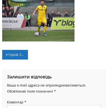
Навігація
Герой 3-4 туру Василь Цюцюра: «Прикарпаття прагне перемагати у кожній наступній грі»
записів
Залишити відповідь
Ваша e-mail адреса не оприлюднюватиметься.
Обов’язкові поля позначені
*
Коментар
*