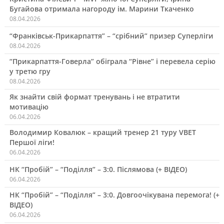
Бугайова отримала нагороду ім. Марини Ткаченко
08.04.2026
“Франківськ-Прикарпаття” – “срібний” призер Суперліги
08.04.2026
“Прикарпаття-Говерла” обіграла “Рівне” і перевела серію
у третю гру
08.04.2026
Як знайти свій формат тренувань і не втратити
мотивацію
06.04.2026
Володимир Ковалюк – кращий тренер 21 туру VBET
Першої ліги!
06.04.2026
НК “Пробій” – “Поділля” – 3:0. Післямова (+ ВІДЕО)
06.04.2026
НК “Пробій” – “Поділля” – 3:0. Довгоочікувана перемога! (+
ВІДЕО)
06.04.2026