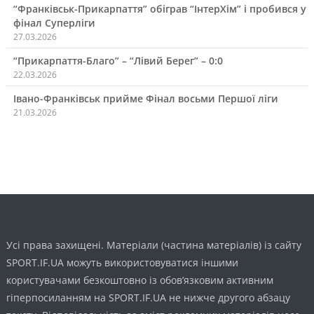
“Франківськ-Прикарпаття” обіграв “ІнтерХім” і пробився у
фінал Суперліги
27.03.2026
“Прикарпаття-Благо” – “Лівий Берег” – 0:0
22.03.2026
Івано-Франківськ прийме Фінал восьми Першої ліги
21.03.2026
Усі права захищені. Матеріали (частина матеріалів) із сайту
SPORT.IF.UA можуть використовуватися іншими
користувачами безкоштовно із обов’язковим активним
гіперпосиланням на SPORT.IF.UA не нижче другого абзацу