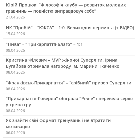
Юрій Процюк: “Філософія клубу — розвиток молодих
гравчинь — повністю виправдовує себе”
21.04.2026
НК “Пробій” – “ЮКСА” – 1:0. Великодня перемога (+ ВІДЕО)
15.04.2026
“Нива” – “Прикарпаття-Благо” – 1:1
08.04.2026
Кристина Філевич – MVP жіночої Суперліги, Ірина
Бугайова отримала нагороду ім. Марини Ткаченко
08.04.2026
“Франківськ-Прикарпаття” – “срібний” призер Суперліги
08.04.2026
“Прикарпаття-Говерла” обіграла “Рівне” і перевела серію
у третю гру
08.04.2026
Як знайти свій формат тренувань і не втратити
мотивацію
06.04.2026