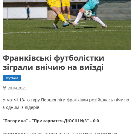
Франківські футболістки
зіграли внічию на виїзді
Футбол
28.04.2025
У матчі 13-го туру Першої ліги франківки розійшлась нічиєю
з одним із лідерів.
“Погорина” – “Прикарпаття-ДЮСШ №3” – 0:0