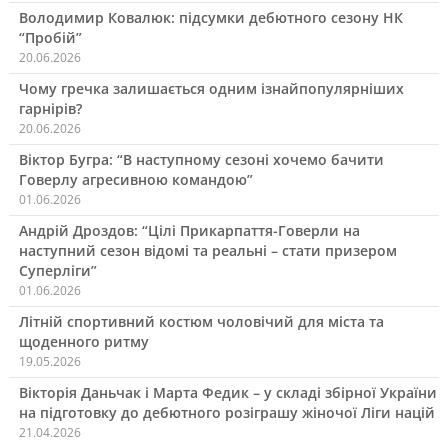
Володимир Ковалюк: підсумки дебютного сезону НК
“Пробій”
20.06.2026
Чому гречка залишається одним ізнайпопулярніших
гарнірів?
20.06.2026
Віктор Бугра: “В наступному сезоні хочемо бачити
Говерлу агресивною командою”
01.06.2026
Андрій Дроздов: “Цілі Прикарпаття-Говерли на
наступний сезон відомі та реальні – стати призером
Суперліги”
01.06.2026
Літній спортивний костюм чоловічий для міста та
щоденного ритму
19.05.2026
Вікторія Даньчак і Марта Федик – у складі збірної України
на підготовку до дебютного розіграшу жіночої Ліги націй
21.04.2026