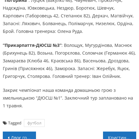
“Погорина”
: Луцюк (Вакулко 46), Чмуневич, Прокопчук,
Надєждіна, Ювковецька, Нездюр, Боротюк, Шевчук,
Карпович (Таборовець 42, Степанюк 82), Деркач, Матвійчук.
Запасні: Ляхович, Болванець, Полімарчук, Низелюк, Ордіна,
Брой. Головна тренерка: Олена Руда.
“Прикарпаття-ДЮСШ №3”
: Волощук, Мугурдінова, Маснюк
(Брихунець 82), Возьна, Погорєлова, Соломчак (Германюк 46),
Замараєва (Клюба 46, Краєвська 86), Васеньова, Дроздова,
Гринів (Присяжнюк 46), Заморока. Запасні: Жеребух, Яцюк,
Григорчук, Столярова. Головний тренер: Іван Олійник.
Закриє чемпіонат наша команда домашньою грою з
хмельницькою “ДЮСШ №1”. Заключний тур заплановано на
1 травня.
Tagged
футбол
Навігація
Двоє гравців НК “Пробій” у символічній збірній 15 туру Другої ліги!
Кристина Філевич — найкраща форвардиня сезону Суперліги