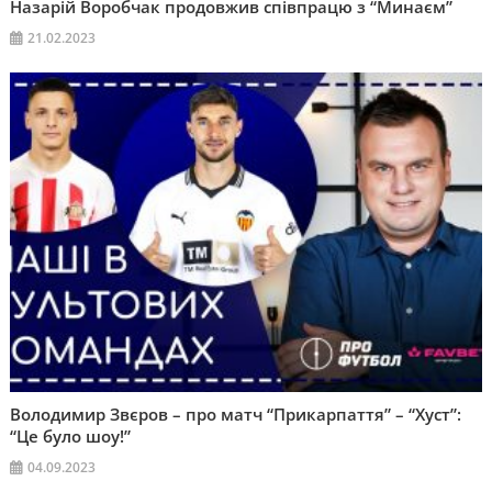
Назарій Воробчак продовжив співпрацю з “Минаєм”
21.02.2023
Володимир Звєров – про матч “Прикарпаття” – “Хуст”:
“Це було шоу!”
04.09.2023