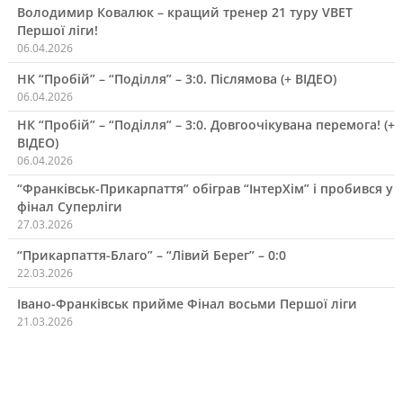
Володимир Ковалюк – кращий тренер 21 туру VBET
Першої ліги!
06.04.2026
НК “Пробій” – “Поділля” – 3:0. Післямова (+ ВІДЕО)
06.04.2026
НК “Пробій” – “Поділля” – 3:0. Довгоочікувана перемога! (+
ВІДЕО)
06.04.2026
“Франківськ-Прикарпаття” обіграв “ІнтерХім” і пробився у
фінал Суперліги
27.03.2026
“Прикарпаття-Благо” – “Лівий Берег” – 0:0
22.03.2026
Івано-Франківськ прийме Фінал восьми Першої ліги
21.03.2026