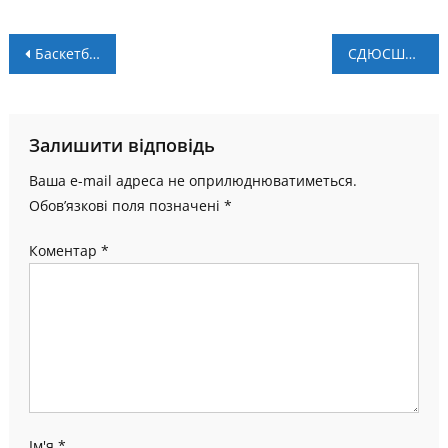
Навігація
Баскетбольний календар 3х3 на 2025 рік: коли та за ким слідкувати
СДЮСШОР «Прикарпаття» запрошує юнаків 2009-2014 років народження
записів
Залишити відповідь
Ваша e-mail адреса не оприлюднюватиметься.
Обов’язкові поля позначені
*
Коментар
*
Ім'я
*