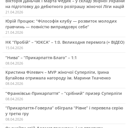
Вікторія Даньчак і Марта Федик – у складі збірної України
на підготовку до дебютного розіграшу жіночої Ліги націй
21.04.2026
Юрій Процюк: “Філософія клубу — розвиток молодих
гравчинь — повністю виправдовує себе”
21.04.2026
НК “Пробій” – “ЮКСА” – 1:0. Великодня перемога (+ ВІДЕО)
15.04.2026
“Нива” – “Прикарпаття-Благо” – 1:1
08.04.2026
Кристина Філевич – MVP жіночої Суперліги, Ірина
Бугайова отримала нагороду ім. Марини Ткаченко
08.04.2026
“Франківськ-Прикарпаття” – “срібний” призер Суперліги
08.04.2026
“Прикарпаття-Говерла” обіграла “Рівне” і перевела серію
у третю гру
08.04.2026