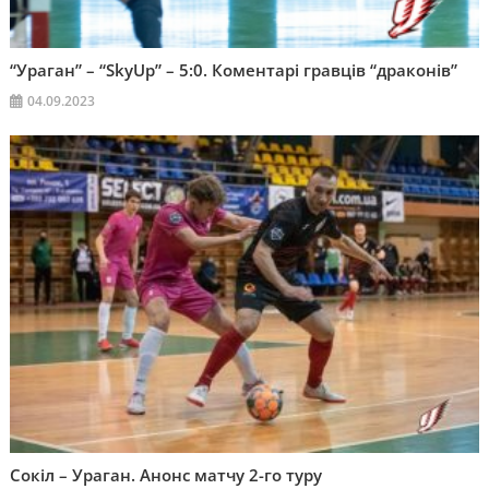
“Ураган” – “SkyUp” – 5:0. Коментарі гравців “драконів”
04.09.2023
Сокіл – Ураган. Анонс матчу 2-го туру