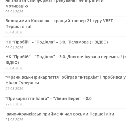
Як знайти свій формат тренувань і не втратити
мотивацію
06.04.2026
Володимир Ковалюк – кращий тренер 21 туру VBET
Першої ліги!
06.04.2026
НК “Пробій” – “Поділля” – 3:0. Післямова (+ ВІДЕО)
06.04.2026
НК “Пробій” – “Поділля” – 3:0. Довгоочікувана перемога! (+
ВІДЕО)
06.04.2026
“Франківськ-Прикарпаття” обіграв “ІнтерХім” і пробився у
фінал Суперліги
27.03.2026
“Прикарпаття-Благо” – “Лівий Берег” – 0:0
22.03.2026
Івано-Франківськ прийме Фінал восьми Першої ліги
21.03.2026