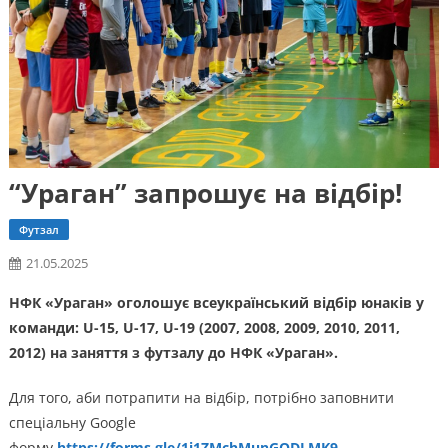
“Ураган” запрошує на відбір!
Футзал
21.05.2025
НФК «Ураган» оголошує всеукраїнський відбір юнаків у
команди: U-15, U-17, U-19 (2007, 2008, 2009, 2010, 2011,
2012) на заняття з футзалу до НФК «Ураган».
Для того, аби потрапити на відбір, потрібно заповнити
спеціальну Google
форму
https://forms.gle/1i1ZMchMunGQDLMK9