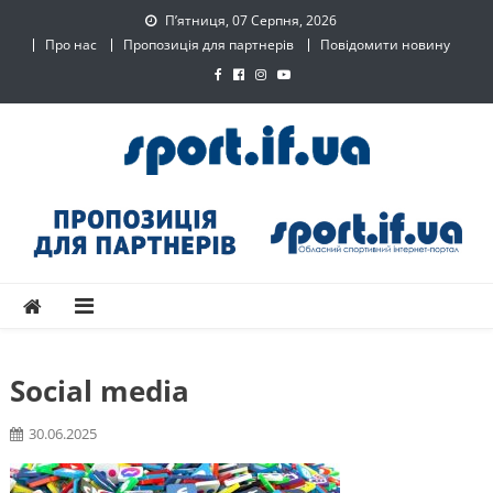
Skip
П’ятниця, 07 Серпня, 2026
to
Про нас
Пропозиція для партнерів
Повідомити новину
content
SPORT.IF.UA – Обласний
Обласний спортивний інтернет-портал
спортивний інтернет-
портал
Social media
30.06.2025