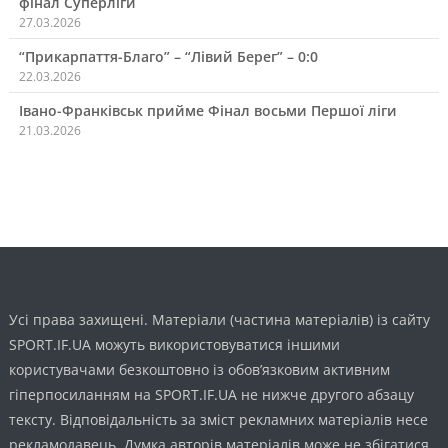
фінал Суперліги
27.03.2026
“Прикарпаття-Благо” – “Лівий Берег” – 0:0
22.03.2026
Івано-Франківськ прийме Фінал восьми Першої ліги
21.03.2026
Усі права захищені. Матеріали (частина матеріалів) із сайту
SPORT.IF.UA можуть використовуватися іншими
користувачами безкоштовно із обов’язковим активним
гіперпосиланням на SPORT.IF.UA не нижче другого абзацу
тексту. Відповідальність за зміст рекламних матеріалів несе
рекламодавець. Думка авторів матеріалів може не збігатися