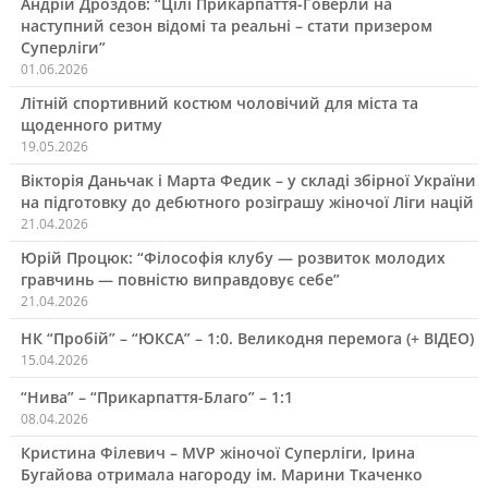
Андрій Дроздов: “Цілі Прикарпаття-Говерли на
наступний сезон відомі та реальні – стати призером
Суперліги”
01.06.2026
Літній спортивний костюм чоловічий для міста та
щоденного ритму
19.05.2026
Вікторія Даньчак і Марта Федик – у складі збірної України
на підготовку до дебютного розіграшу жіночої Ліги націй
21.04.2026
Юрій Процюк: “Філософія клубу — розвиток молодих
гравчинь — повністю виправдовує себе”
21.04.2026
НК “Пробій” – “ЮКСА” – 1:0. Великодня перемога (+ ВІДЕО)
15.04.2026
“Нива” – “Прикарпаття-Благо” – 1:1
08.04.2026
Кристина Філевич – MVP жіночої Суперліги, Ірина
Бугайова отримала нагороду ім. Марини Ткаченко