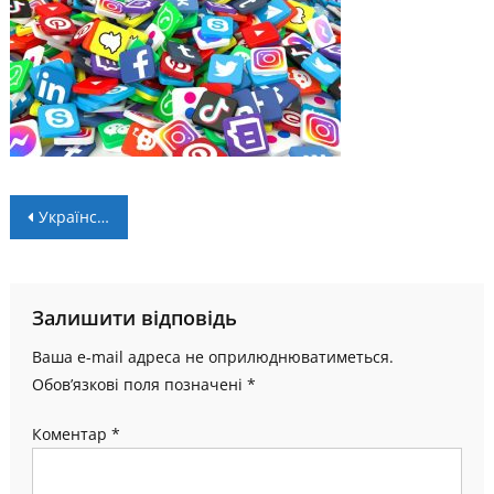
Навігація
Український футзал – у соцмережах. Як це було в сезоні 2024/25?
записів
Залишити відповідь
Ваша e-mail адреса не оприлюднюватиметься.
Обов’язкові поля позначені
*
Коментар
*