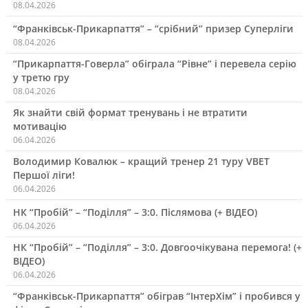
08.04.2026
“Франківськ-Прикарпаття” – “срібний” призер Суперліги
08.04.2026
“Прикарпаття-Говерла” обіграла “Рівне” і перевела серію
у третю гру
08.04.2026
Як знайти свій формат тренувань і не втратити
мотивацію
06.04.2026
Володимир Ковалюк – кращий тренер 21 туру VBET
Першої ліги!
06.04.2026
НК “Пробій” – “Поділля” – 3:0. Післямова (+ ВІДЕО)
06.04.2026
НК “Пробій” – “Поділля” – 3:0. Довгоочікувана перемога! (+
ВІДЕО)
06.04.2026
“Франківськ-Прикарпаття” обіграв “ІнтерХім” і пробився у