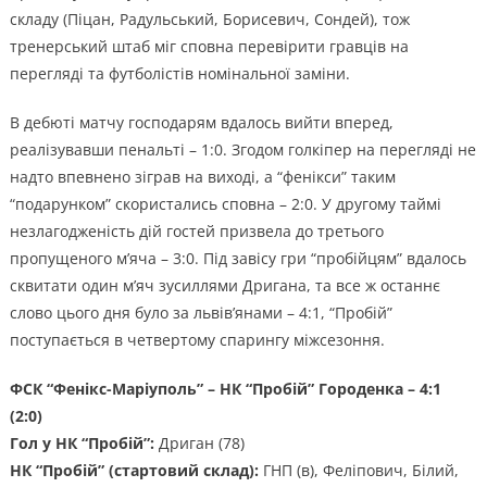
складу (Піцан, Радульський, Борисевич, Сондей), тож
тренерський штаб міг сповна перевірити гравців на
перегляді та футболістів номінальної заміни.
В дебюті матчу господарям вдалось вийти вперед,
реалізувавши пенальті – 1:0. Згодом голкіпер на перегляді не
надто впевнено зіграв на виході, а “фенікси” таким
“подарунком” скористались сповна – 2:0. У другому таймі
незлагодженість дій гостей призвела до третього
пропущеного м’яча – 3:0. Під завісу гри “пробійцям” вдалось
сквитати один м’яч зусиллями Дригана, та все ж останнє
слово цього дня було за львів’янами – 4:1, “Пробій”
поступається в четвертому спарингу міжсезоння.
ФСК “Фенікс-Маріуполь” – НК “Пробій” Городенка – 4:1
(2:0)
Гол у НК “Пробій”:
Дриган (78)
НК “Пробій” (стартовий склад):
ГНП (в), Феліпович, Білий,