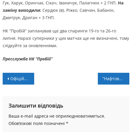
Гук, Харук, Оринчак, Сікач, Іваничук, Палагнюк + 2 ГНП.
На
заміну виходили:
Сердюк (в), Ріжко, Савчин, Бабанін,
Дмитрук, Дриган + 3 ГНП.
НК “Пробій” запланував ще два спаринги 19-го та 26-го
липня. Наразі суперники у цих матчах ще не визначені, тому
слідкуйте за оновленнями.
Пресслужба НК “Пробій”
Навігація
Офіційно: Владислав Гуменюк і Дмитро Макотяк – новачки «Прикарпаття-Благо»
“Нафтовик” отримав суперника у Кубку України
записів
Залишити відповідь
Ваша e-mail адреса не оприлюднюватиметься.
Обов’язкові поля позначені
*