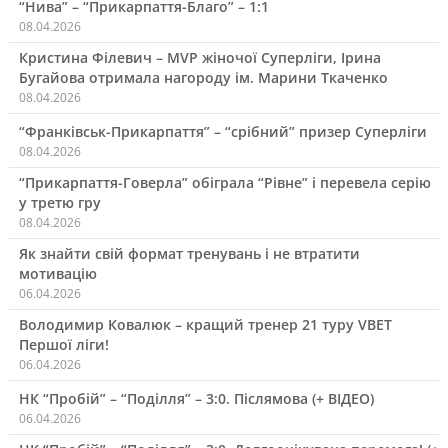
“Нива” – “Прикарпаття-Благо” – 1:1
08.04.2026
Кристина Філевич – MVP жіночої Суперліги, Ірина
Бугайова отримала нагороду ім. Марини Ткаченко
08.04.2026
“Франківськ-Прикарпаття” – “срібний” призер Суперліги
08.04.2026
“Прикарпаття-Говерла” обіграла “Рівне” і перевела серію
у третю гру
08.04.2026
Як знайти свій формат тренувань і не втратити
мотивацію
06.04.2026
Володимир Ковалюк – кращий тренер 21 туру VBET
Першої ліги!
06.04.2026
НК “Пробій” – “Поділля” – 3:0. Післямова (+ ВІДЕО)
06.04.2026