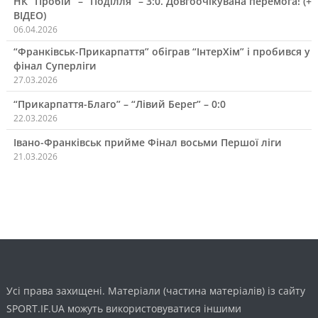
НК “Пробій” – “Поділля” – 3:0. Довгоочікувана перемога! (+
ВІДЕО)
06.04.2026
“Франківськ-Прикарпаття” обіграв “ІнтерХім” і пробився у
фінал Суперліги
27.03.2026
“Прикарпаття-Благо” – “Лівий Берег” – 0:0
22.03.2026
Івано-Франківськ прийме Фінал восьми Першої ліги
21.03.2026
Усі права захищені. Матеріали (частина матеріалів) із сайту
SPORT.IF.UA можуть використовуватися іншими