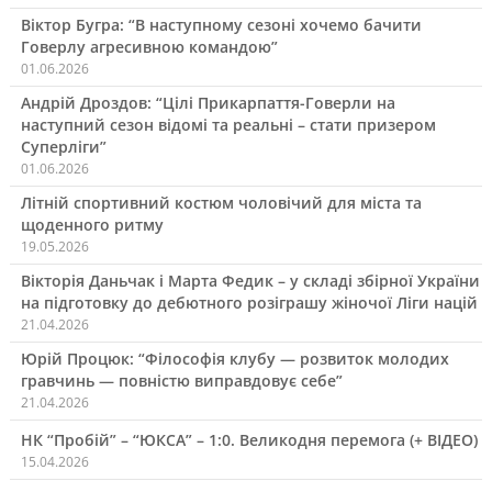
Віктор Бугра: “В наступному сезоні хочемо бачити
Говерлу агресивною командою”
01.06.2026
Андрій Дроздов: “Цілі Прикарпаття-Говерли на
наступний сезон відомі та реальні – стати призером
Суперліги”
01.06.2026
Літній спортивний костюм чоловічий для міста та
щоденного ритму
19.05.2026
Вікторія Даньчак і Марта Федик – у складі збірної України
на підготовку до дебютного розіграшу жіночої Ліги націй
21.04.2026
Юрій Процюк: “Філософія клубу — розвиток молодих
гравчинь — повністю виправдовує себе”
21.04.2026
НК “Пробій” – “ЮКСА” – 1:0. Великодня перемога (+ ВІДЕО)
15.04.2026