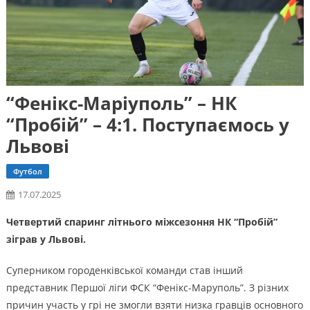
“Фенікс-Маріуполь” – НК
“Пробій” – 4:1. Поступаємось у
Львові
Футбол
17.07.2025
Четвертий спаринг літнього міжсезоння НК “Пробій”
зіграв у Львові.
Суперником городенківської команди став інший
представник Першої ліги ФСК “Фенікс-Маруполь”. З різних
причин участь у грі не змогли взяти низка гравців основного