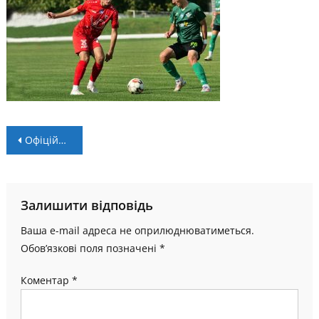
Навігація
Офіційно: Андрій Ріжко залишив НК “Пробій”
записів
Залишити відповідь
Ваша e-mail адреса не оприлюднюватиметься.
Обов’язкові поля позначені
*
Коментар
*