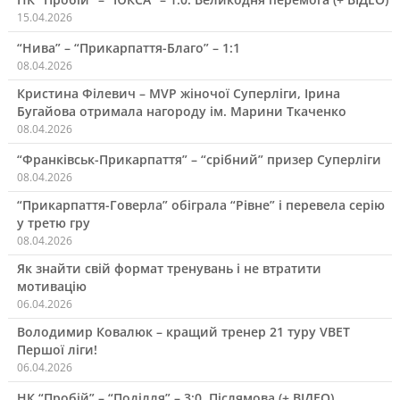
15.04.2026
“Нива” – “Прикарпаття-Благо” – 1:1
08.04.2026
Кристина Філевич – MVP жіночої Суперліги, Ірина
Бугайова отримала нагороду ім. Марини Ткаченко
08.04.2026
“Франківськ-Прикарпаття” – “срібний” призер Суперліги
08.04.2026
“Прикарпаття-Говерла” обіграла “Рівне” і перевела серію
у третю гру
08.04.2026
Як знайти свій формат тренувань і не втратити
мотивацію
06.04.2026
Володимир Ковалюк – кращий тренер 21 туру VBET
Першої ліги!
06.04.2026
НК “Пробій” – “Поділля” – 3:0. Післямова (+ ВІДЕО)