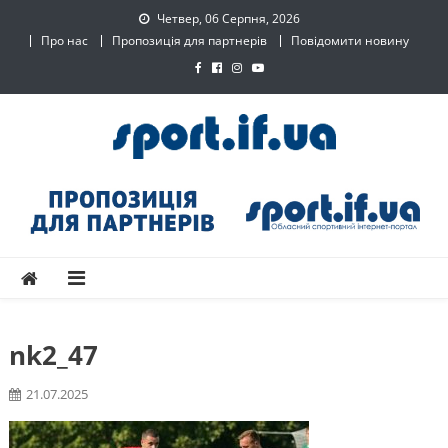
Skip
Четвер, 06 Серпня, 2026
to
Про нас
Пропозиція для партнерів
Повідомити новину
content
SPORT.IF.UA – Обласний
Обласний спортивний інтернет-портал
спортивний інтернет-
портал
nk2_47
21.07.2025