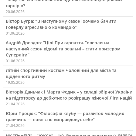
гарнірів?
20.06.2026
Віктор Бугра: “В наступному сезоні хочемо бачити
Говерлу агресивною командою”
01.06.2026
Андрій Дроздов: “Цілі Прикарпаття-Говерли на
наступний сезон відомі та реальні – стати призером
Суперліги”
01.06.2026
Літній спортивний костюм чоловічий для міста та
щоденного ритму
19.05.2026
Вікторія Даньчак і Марта Федик – у складі збірної України
на підготовку до дебютного розіграшу жіночої Ліги націй
21.04.2026
Юрій Процюк: “Філософія клубу — розвиток молодих
гравчинь — повністю виправдовує себе”
21.04.2026
НК “Пробій” – “ЮКСА” – 1:0. Великодня перемога (+ ВІДЕО)