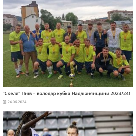
“Скеля” Пнів – володар кубка Надвірнянщини 2023/24!
24.06.2024