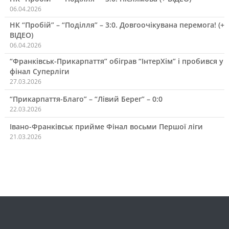
06.04.2026
НК “Пробій” – “Поділля” – 3:0. Довгоочікувана перемога! (+
ВІДЕО)
06.04.2026
“Франківськ-Прикарпаття” обіграв “ІнтерХім” і пробився у
фінал Суперліги
27.03.2026
“Прикарпаття-Благо” – “Лівий Берег” – 0:0
22.03.2026
Івано-Франківськ прийме Фінал восьми Першої ліги
21.03.2026