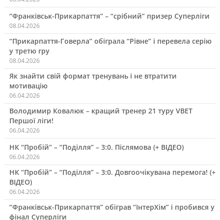
“Франківськ-Прикарпаття” – “срібний” призер Суперліги
08.04.2026
“Прикарпаття-Говерла” обіграла “Рівне” і перевела серію
у третю гру
08.04.2026
Як знайти свій формат тренувань і не втратити
мотивацію
06.04.2026
Володимир Ковалюк – кращий тренер 21 туру VBET
Першої ліги!
06.04.2026
НК “Пробій” – “Поділля” – 3:0. Післямова (+ ВІДЕО)
06.04.2026
НК “Пробій” – “Поділля” – 3:0. Довгоочікувана перемога! (+
ВІДЕО)
06.04.2026
“Франківськ-Прикарпаття” обіграв “ІнтерХім” і пробився у
фінал Суперліги