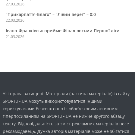
27.03.2026
“Прикарпаття-Благо” – “Лівий Берег” – 0:0
22.03.2026
Івано-Франківськ прийме Фінал восьми Першої ліги
21.03.2026
Усі права захищені. Матеріали (частина матеріалів) із сайту
SPORT.IF.UA можуть використовуватися іншими
користувачами безкоштовно із обов’язковим активним
гіперпосиланням на SPORT.IF.UA не нижче другого абзацу
тексту. Відповідальність за зміст рекламних матеріалів несе
рекламодавець. Думка авторів матеріалів може не збігатися