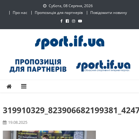
Skip
Субота, 08 Серпня, 2026
to
Про нас
Пропозиція для партнерів
Повідомити новину
content
SPORT.IF.UA – Обласний
Обласний спортивний інтернет-портал
спортивний інтернет-
портал
319910329_823906682199381_424
19.08.2025