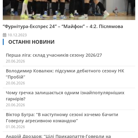
“Фурнітура-Експрес 24” – “Майфон” – 4:2. Післямова
10.12.2023
ОСТАННІ НОВИНИ
Перша ліга: склад учасників сезону 2026/27
20.06.2026
Володимир Ковалюк: підсумки дебютного сезону НК
“Пробій”
20.06.2026
Чому гречка залишається одним ізнайпопулярніших
гарнірів?
20.06.2026
Віктор Бугра: “В наступному сезоні хочемо бачити
Говерлу агресивною командою”
01.06.2026
Андрій Дроздов: “Цілі Прикарпаття-Говерли на