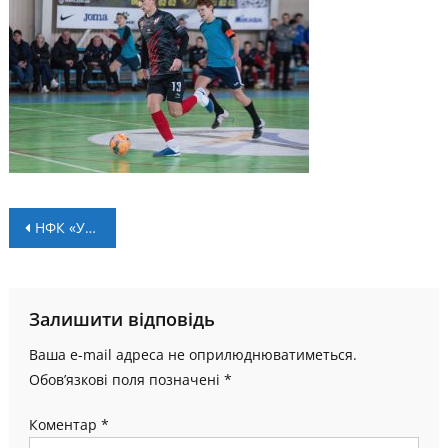
Навігація
НФК «Ураган» проводить відбір гравців до команди U-15 (2011–2012 р.н.)
записів
Залишити відповідь
Ваша e-mail адреса не оприлюднюватиметься.
Обов’язкові поля позначені
*
Коментар
*