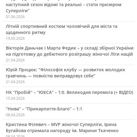
наступний сезон відомі та реальні – стати призером
Суперліги”
01.06.2026
Літній спортивний костюм чоловічий для міста та
щоденного ритму
19.05.2026
Вікторія Даньчак і Марта Федик – у складі збірної України
на підготовку до дебютного розіграшу жіночої Ліги націй
21.04.2026
Юрій Процюк: “Філософія клубу — розвиток молодих
гравчинь — повністю виправдовує себе”
21.04.2026
НК “Пробій” – “ЮКСА” – 1:0. Великодня перемога (+ ВІДЕО)
15.04.2026
“Нива” – “Прикарпаття-Благо” – 1:1
08.04.2026
Кристина Філевич – MVP жіночої Суперліги, Ірина
Бугайова отримала нагороду ім. Марини Ткаченко
08.04.2026