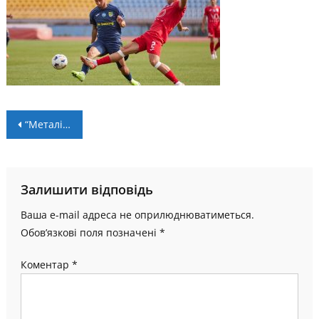
Навігація
“Металіст” – НК “Пробій” – 1:1. Поділили очки в Ужгороді
записів
Залишити відповідь
Ваша e-mail адреса не оприлюднюватиметься.
Обов’язкові поля позначені
*
Коментар
*