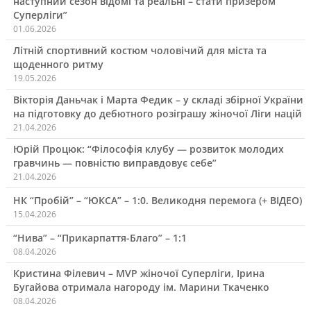
наступний сезон відомі та реальні – стати призером
Суперліги”
01.06.2026
Літній спортивний костюм чоловічий для міста та
щоденного ритму
19.05.2026
Вікторія Даньчак і Марта Федик – у складі збірної України
на підготовку до дебютного розіграшу жіночої Ліги націй
21.04.2026
Юрій Процюк: “Філософія клубу — розвиток молодих
гравчинь — повністю виправдовує себе”
21.04.2026
НК “Пробій” – “ЮКСА” – 1:0. Великодня перемога (+ ВІДЕО)
15.04.2026
“Нива” – “Прикарпаття-Благо” – 1:1
08.04.2026
Кристина Філевич – MVP жіночої Суперліги, Ірина
Бугайова отримала нагороду ім. Марини Ткаченко
08.04.2026