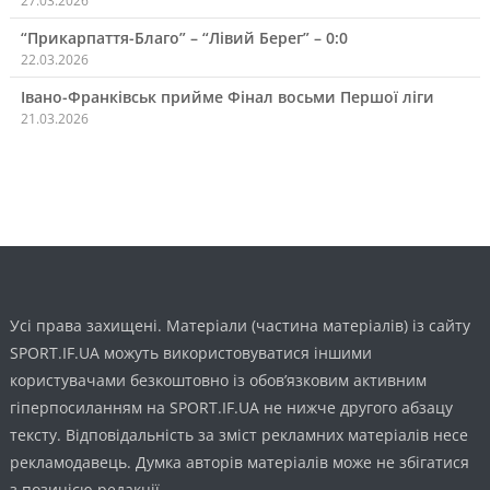
27.03.2026
“Прикарпаття-Благо” – “Лівий Берег” – 0:0
22.03.2026
Івано-Франківськ прийме Фінал восьми Першої ліги
21.03.2026
Усі права захищені. Матеріали (частина матеріалів) із сайту
SPORT.IF.UA можуть використовуватися іншими
користувачами безкоштовно із обов’язковим активним
гіперпосиланням на SPORT.IF.UA не нижче другого абзацу
тексту. Відповідальність за зміст рекламних матеріалів несе
рекламодавець. Думка авторів матеріалів може не збігатися
з позицією редакції.