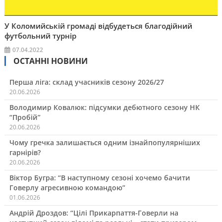
У Коломийській громаді відбудеться благодійний
футбольний турнір
07.04.2022
ОСТАННІ НОВИНИ
Перша ліга: склад учасників сезону 2026/27
20.06.2026
Володимир Ковалюк: підсумки дебютного сезону НК
“Пробій”
20.06.2026
Чому гречка залишається одним ізнайпопулярніших
гарнірів?
20.06.2026
Віктор Бугра: “В наступному сезоні хочемо бачити
Говерлу агресивною командою”
01.06.2026
Андрій Дроздов: “Цілі Прикарпаття-Говерли на