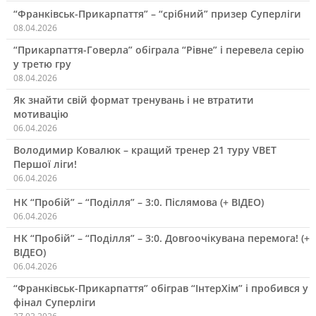
“Франківськ-Прикарпаття” – “срібний” призер Суперліги
08.04.2026
“Прикарпаття-Говерла” обіграла “Рівне” і перевела серію
у третю гру
08.04.2026
Як знайти свій формат тренувань і не втратити
мотивацію
06.04.2026
Володимир Ковалюк – кращий тренер 21 туру VBET
Першої ліги!
06.04.2026
НК “Пробій” – “Поділля” – 3:0. Післямова (+ ВІДЕО)
06.04.2026
НК “Пробій” – “Поділля” – 3:0. Довгоочікувана перемога! (+
ВІДЕО)
06.04.2026
“Франківськ-Прикарпаття” обіграв “ІнтерХім” і пробився у
фінал Суперліги