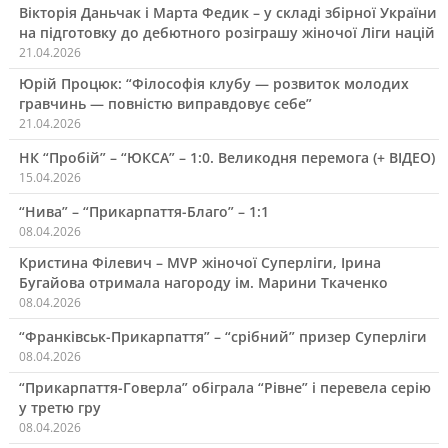
Вікторія Даньчак і Марта Федик – у складі збірної України
на підготовку до дебютного розіграшу жіночої Ліги націй
21.04.2026
Юрій Процюк: “Філософія клубу — розвиток молодих
гравчинь — повністю виправдовує себе”
21.04.2026
НК “Пробій” – “ЮКСА” – 1:0. Великодня перемога (+ ВІДЕО)
15.04.2026
“Нива” – “Прикарпаття-Благо” – 1:1
08.04.2026
Кристина Філевич – MVP жіночої Суперліги, Ірина
Бугайова отримала нагороду ім. Марини Ткаченко
08.04.2026
“Франківськ-Прикарпаття” – “срібний” призер Суперліги
08.04.2026
“Прикарпаття-Говерла” обіграла “Рівне” і перевела серію
у третю гру
08.04.2026