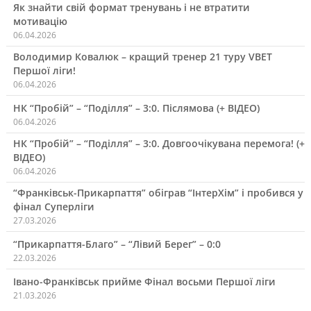
Як знайти свій формат тренувань і не втратити
мотивацію
06.04.2026
Володимир Ковалюк – кращий тренер 21 туру VBET
Першої ліги!
06.04.2026
НК “Пробій” – “Поділля” – 3:0. Післямова (+ ВІДЕО)
06.04.2026
НК “Пробій” – “Поділля” – 3:0. Довгоочікувана перемога! (+
ВІДЕО)
06.04.2026
“Франківськ-Прикарпаття” обіграв “ІнтерХім” і пробився у
фінал Суперліги
27.03.2026
“Прикарпаття-Благо” – “Лівий Берег” – 0:0
22.03.2026
Івано-Франківськ прийме Фінал восьми Першої ліги
21.03.2026