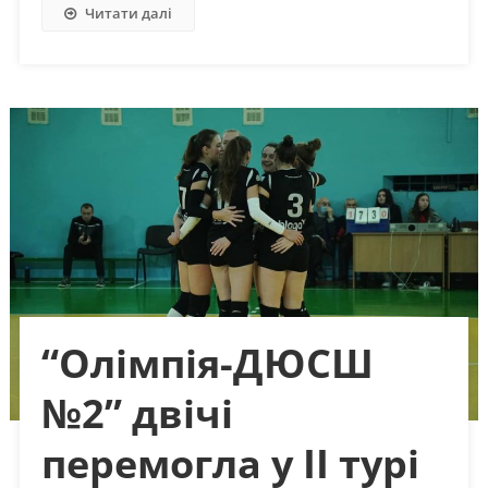
Читати далі
“Олімпія-ДЮСШ
№2” двічі
перемогла у ІІ турі