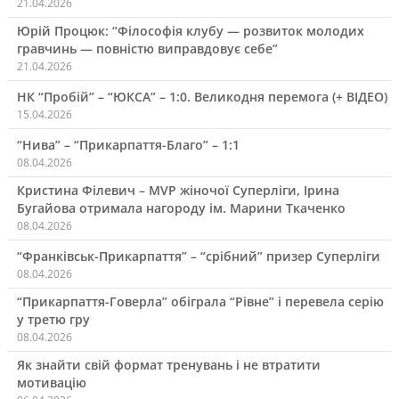
21.04.2026
Юрій Процюк: “Філософія клубу — розвиток молодих
гравчинь — повністю виправдовує себе”
21.04.2026
НК “Пробій” – “ЮКСА” – 1:0. Великодня перемога (+ ВІДЕО)
15.04.2026
“Нива” – “Прикарпаття-Благо” – 1:1
08.04.2026
Кристина Філевич – MVP жіночої Суперліги, Ірина
Бугайова отримала нагороду ім. Марини Ткаченко
08.04.2026
“Франківськ-Прикарпаття” – “срібний” призер Суперліги
08.04.2026
“Прикарпаття-Говерла” обіграла “Рівне” і перевела серію
у третю гру
08.04.2026
Як знайти свій формат тренувань і не втратити
мотивацію