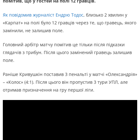
помітив, що у гостей на полі 12 гравців.
Як повідомив журналіст Ендрю Тодос
, близько 2 хвилин у
«Карпат» на полі було 12 гравців через те, що гравець, якого
замінили, не залишив поле.
Головний арбітр матчу помітив це тільки після підказки
глядачів з трибун. Після цього замінений гравець залишив
поле.
Раніше Кривушкін поставив 3 пенальті у матчі «Олександрія»
– «Колос» (4:1). Після цього він пропустив 3 тури УПЛ, але
отримав призначення на гру першої ліги.