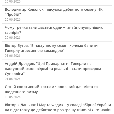
20.06.2026
Володимир Ковалюк: підсумки дебютного сезону НК
“Пробій”
20.06.2026
Чому гречка залишається одним ізнайпопулярніших
гарнірів?
20.06.2026
Віктор Бугра: “В наступному сезоні хочемо бачити
Говерлу агресивною командою”
01.06.2026
Андрій Дроздов: “Цілі Прикарпаття-Говерли на
наступний сезон відомі та реальні – стати призером
Суперліги”
01.06.2026
Літній спортивний костюм чоловічий для міста та
щоденного ритму
19.05.2026
Вікторія Даньчак і Марта Федик – у складі збірної України
на підготовку до дебютного розіграшу жіночої Ліги націй