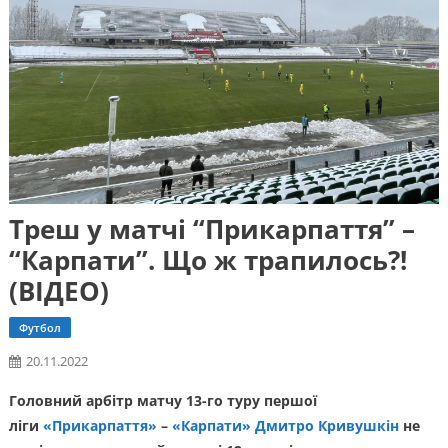
Треш у матчі “Прикарпаття” –
“Карпати”. Що ж трапилось?!
(ВІДЕО)
Футбол
20.11.2022
Головний арбітр матчу 13-го туру першої
ліги
«Прикарпаття»
–
«Карпати»
Дмитро Кривушкін
не