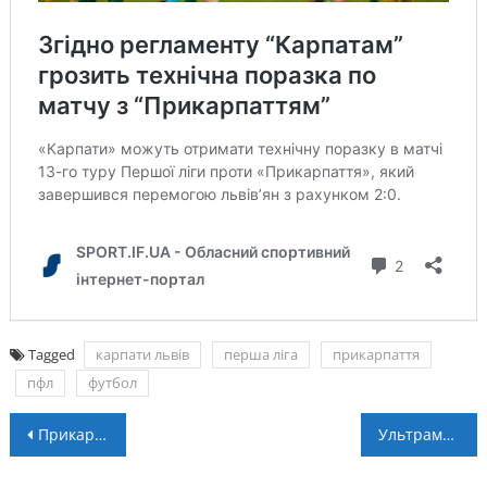
Tagged
карпати львів
перша ліга
прикарпаття
пфл
футбол
Навігація
Прикарпаття – Карпати – 0:2. Огляд
Ультрамарафонець з Прикарпаття збирає гроші на протези для військових
записів