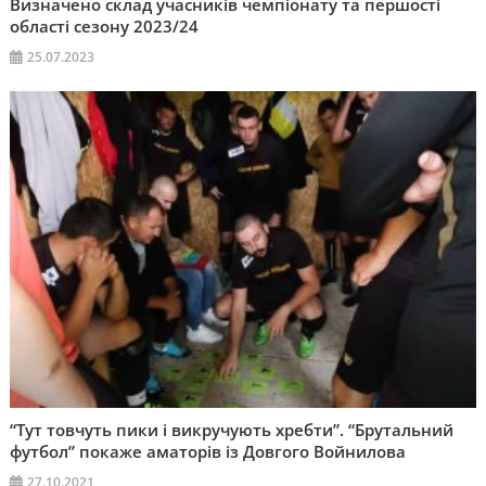
Визначено склад учасників чемпіонату та першості
області сезону 2023/24
25.07.2023
“Тут товчуть пики і викручують хребти”. “Брутальний
футбол” покаже аматорів із Довгого Войнилова
27.10.2021