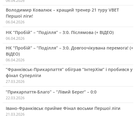
06.04.2026
Володимир Ковалюк – кращий тренер 21 туру VBET
Першої ліги!
06.04.2026
НК “Пробій” – “Поділля” – 3:0. Післямова (+ ВІДЕО)
06.04.2026
НК “Пробій” – “Поділля” – 3:0. Довгоочікувана перемога! (+
ВІДЕО)
06.04.2026
“Франківськ-Прикарпаття” обіграв “ІнтерХім” і пробився у
фінал Суперліги
27.03.2026
“Прикарпаття-Благо” – “Лівий Берег” – 0:0
22.03.2026
Івано-Франківськ прийме Фінал восьми Першої ліги
21.03.2026