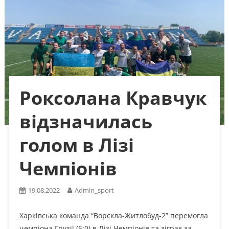
Роксолана Кравчук
відзначилась
голом в Лізі
Чемпіонів
19.08.2022
Admin_sport
Харківська команда “Ворскла-Житлобуд-2” перемогла
чемпіона Грузії (5:0) в Лізі Чемпіонів та зіграє за