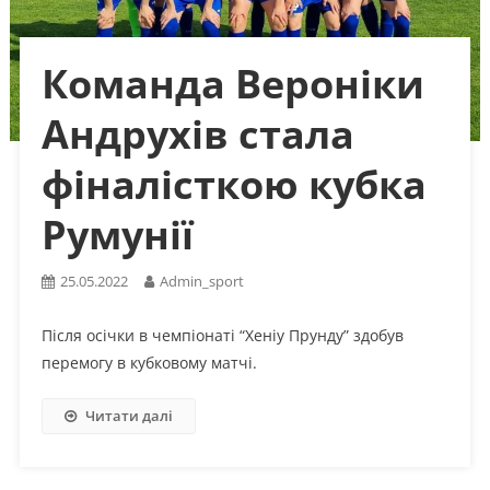
Команда Вероніки
Андрухів стала
фіналісткою кубка
Румунії
25.05.2022
Admin_sport
Після осічки в чемпіонаті “Хеніу Прунду” здобув
перемогу в кубковому матчі.
Читати далі