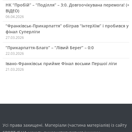
НК “Пробій” – “Поділля” – 3:0. Довгоочікувана перемога! (+
ВІДЕО)
06.04.2026
“Франківськ-Прикарпаття” обіграв “ІнтерХім” і пробився у
фінал Суперліги
27.03.2026
“Прикарпаття-Благо” – “Лівий Берег” – 0:0
22.03.2026
Івано-Франківськ прийме Фінал восьми Першої ліги
21.03.2026
Усі права захищені. Матеріали (частина матеріалів) із сайту