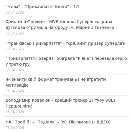
“Нива” – “Прикарпаття-Благо” – 1:1
08.04.2026
Кристина Філевич – MVP жіночої Суперліги, Ірина
Бугайова отримала нагороду ім. Марини Ткаченко
08.04.2026
“Франківськ-Прикарпаття” – “срібний” призер Суперліги
08.04.2026
“Прикарпаття-Говерла” обіграла “Рівне” і перевела серію
у третю гру
08.04.2026
Як знайти свій формат тренувань і не втратити
мотивацію
06.04.2026
Володимир Ковалюк – кращий тренер 21 туру VBET
Першої ліги!
06.04.2026
НК “Пробій” – “Поділля” – 3:0. Післямова (+ ВІДЕО)
06.04.2026