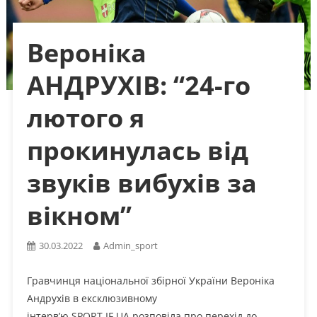
Вероніка
АНДРУХІВ: “24-го
лютого я
прокинулась від
звуків вибухів за
вікном”
30.03.2022
Admin_sport
Гравчинця національної збірної України Вероніка
Андрухів в ексклюзивному
інтерв’ю SPORT.IF.UA розповіла про перехід до