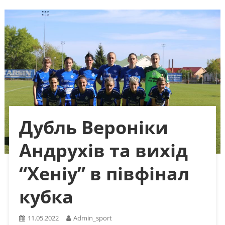
Дубль Вероніки
Андрухів та вихід
“Хеніу” в півфінал
кубка
11.05.2022
Admin_sport