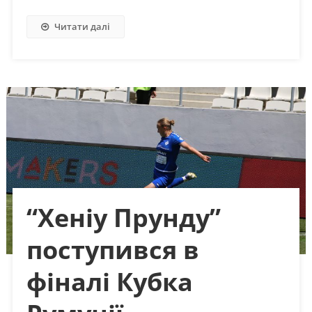
Читати далі
“Хеніу Прунду”
поступився в
фіналі Кубка