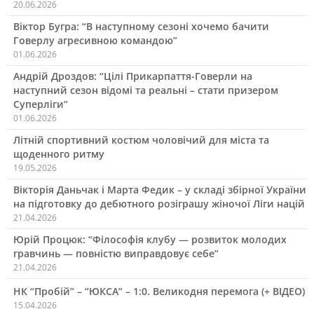
20.06.2026
Віктор Бугра: “В наступному сезоні хочемо бачити
Говерлу агресивною командою”
01.06.2026
Андрій Дроздов: “Цілі Прикарпаття-Говерли на
наступний сезон відомі та реальні – стати призером
Суперліги”
01.06.2026
Літній спортивний костюм чоловічий для міста та
щоденного ритму
19.05.2026
Вікторія Даньчак і Марта Федик – у складі збірної України
на підготовку до дебютного розіграшу жіночої Ліги націй
21.04.2026
Юрій Процюк: “Філософія клубу — розвиток молодих
гравчинь — повністю виправдовує себе”
21.04.2026
НК “Пробій” – “ЮКСА” – 1:0. Великодня перемога (+ ВІДЕО)
15.04.2026