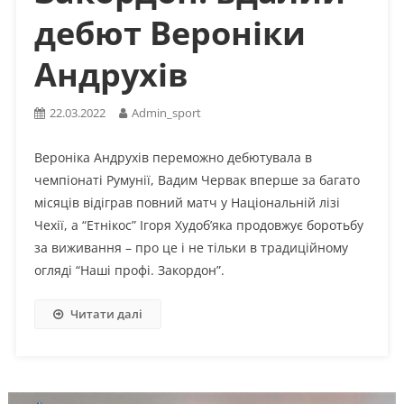
дебют Вероніки
Андрухів
22.03.2022
Admin_sport
Вероніка Андрухів переможно дебютувала в
чемпіонаті Румунії, Вадим Червак вперше за багато
місяців відіграв повний матч у Національній лізі
Чехії, а “Етнікос” Ігоря Худоб’яка продовжує боротьбу
за виживання – про це і не тільки в традиційному
огляді “Наші профі. Закордон”.
Читати далі