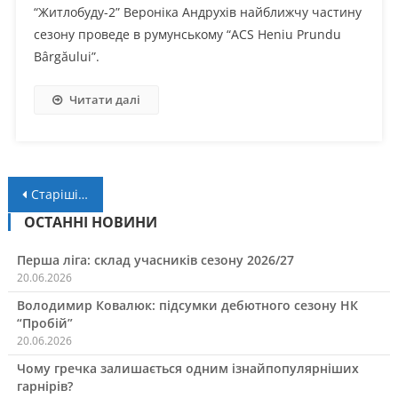
“Житлобуду-2” Вероніка Андрухів найближчу частину
сезону проведе в румунському “ACS Heniu Prundu
Bârgăului”.
Читати далі
Навігація
Старіші записи
за
ОСТАННІ НОВИНИ
записами
Перша ліга: склад учасників сезону 2026/27
20.06.2026
Володимир Ковалюк: підсумки дебютного сезону НК
“Пробій”
20.06.2026
Чому гречка залишається одним ізнайпопулярніших
гарнірів?