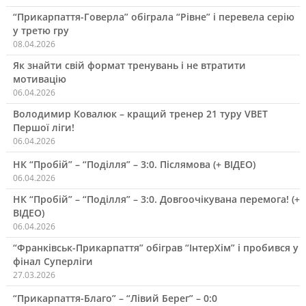
“Прикарпаття-Говерла” обіграла “Рівне” і перевела серію
у третю гру
08.04.2026
Як знайти свій формат тренувань і не втратити
мотивацію
06.04.2026
Володимир Ковалюк – кращий тренер 21 туру VBET
Першої ліги!
06.04.2026
НК “Пробій” – “Поділля” – 3:0. Післямова (+ ВІДЕО)
06.04.2026
НК “Пробій” – “Поділля” – 3:0. Довгоочікувана перемога! (+
ВІДЕО)
06.04.2026
“Франківськ-Прикарпаття” обіграв “ІнтерХім” і пробився у
фінал Суперліги
27.03.2026
“Прикарпаття-Благо” – “Лівий Берег” – 0:0