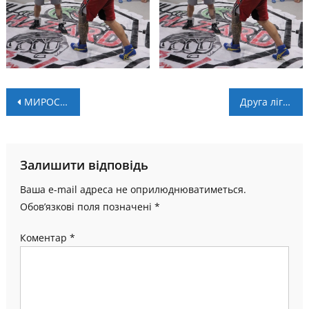
Навігація
МИРОСЛАВУ СТУПАРУ – 80! Перша частина інтерв’ю
Друга ліга. 6 тур. “Карпати” Г – “Дніпро” – 2:0
записів
Залишити відповідь
Ваша e-mail адреса не оприлюднюватиметься.
Обов’язкові поля позначені
*
Коментар
*