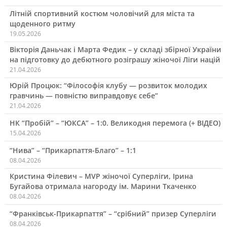
Літній спортивний костюм чоловічий для міста та
щоденного ритму
19.05.2026
Вікторія Даньчак і Марта Федик – у складі збірної України
на підготовку до дебютного розіграшу жіночої Ліги націй
21.04.2026
Юрій Процюк: “Філософія клубу — розвиток молодих
гравчинь — повністю виправдовує себе”
21.04.2026
НК “Пробій” – “ЮКСА” – 1:0. Великодня перемога (+ ВІДЕО)
15.04.2026
“Нива” – “Прикарпаття-Благо” – 1:1
08.04.2026
Кристина Філевич – MVP жіночої Суперліги, Ірина
Бугайова отримала нагороду ім. Марини Ткаченко
08.04.2026
“Франківськ-Прикарпаття” – “срібний” призер Суперліги
08.04.2026