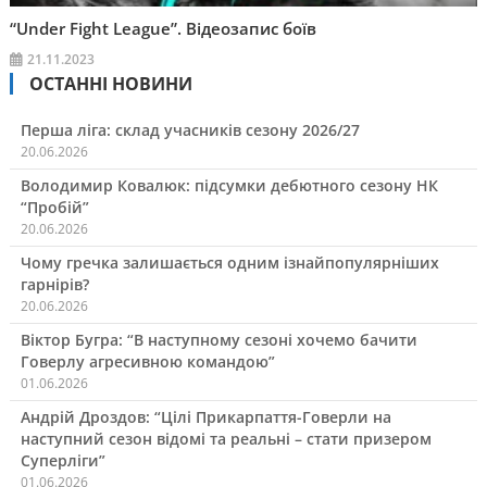
“Under Fight League”. Відеозапис боїв
21.11.2023
ОСТАННІ НОВИНИ
Перша ліга: склад учасників сезону 2026/27
20.06.2026
Володимир Ковалюк: підсумки дебютного сезону НК
“Пробій”
20.06.2026
Чому гречка залишається одним ізнайпопулярніших
гарнірів?
20.06.2026
Віктор Бугра: “В наступному сезоні хочемо бачити
Говерлу агресивною командою”
01.06.2026
Андрій Дроздов: “Цілі Прикарпаття-Говерли на
наступний сезон відомі та реальні – стати призером
Суперліги”
01.06.2026