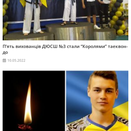
П’ять вихованців ДЮСШ №3 стали “Королями” таеквон-
до
10.05.2022