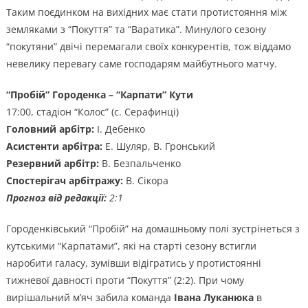
Таким поєдинком на вихідних має стати протистояння між
земляками з “Покуття” та “Варатика”. Минулого сезону
“покутяни” двічі перемагали своїх конкурентів, тож віддамо
невелику перевагу саме господарям майбутнього матчу.
“Пробій” Городенка – “Карпати”
Кути
17:00, стадіон “Колос” (с. Серафинці)
Головний арбітр:
І. Дебенко
Асистенти арбітра:
Е. Шуляр, В. Гронський
Резервний арбітр:
В. Безпальченко
Спостерігач арбітражу:
В. Сікора
Прогноз від редакції:
2:1
Городенківський “Пробій” на домашньому полі зустрінеться з
кутськими “Карпатами”, які на старті сезону встигли
наробити галасу, зумівши відігратись у протистоянні
тижневої давності проти “Покуття” (2:2). При чому
вирішальний м’яч забила команда
Івана Луканюка
в