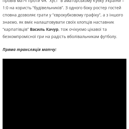
провів матч проти ФК “Хуст” в аматорському Кубку України –
1:0 на користь “будівельників”. З одного боку ростер гостей
сповна дозволяє грати у “єврокубковому графіку”, а з іншого
знаємо, як вміє налаштовувати своїх хлопців наставник
“карпатівців”
Василь Качур
, тож очікуємо цікавої та
безкомпромісної гри на радість вболівальникам футболу.
Пряма трансляція матчу: