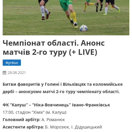
Чемпіонат області. Анонс
матчів 2-го туру (+ LIVE)
Футбол
28.08.2021
Битви фаворитів у Голині і Вільхівцях та коломийське
дербі – анонсуємо матчі 2-го туру чемпіонату області.
ФК “Калуш” – “Ніка-Вовчинець” Івано-Франківськ
17:00, стадіон “Хімік” (м. Калуш)
Головний арбітр:
А. Романюк
Асистенти арбітра:
Б. Морозюк, І. Дідушицький