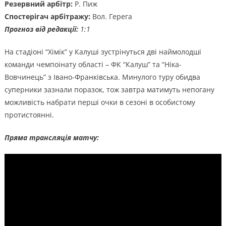
Резервний арбітр:
Р. Пиж
Спостерігач арбітражу:
Вол. Герега
Прогноз від редакції:
1:1
На стадіоні “Хімік” у Калуші зустрінуться дві наймолодші
команди чемпоінату області – ФК “Калуш” та “Ніка-
Вовчинець” з Івано-Франківська. Минулого туру обидва
суперники зазнали поразок, тож завтра матимуть непогану
можливість набрати перші очки в сезоні в особистому
протистоянні.
Пряма трансляція матчу: