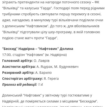
зіграють претенденти на нагороди поточного сезону – ФК
“Вільхівці” та калуська “Гарда”. Господарі поля перед рідними
трибунами спробують святкувати першу перемогу в сезоні,
адже, нагадаємо, в минулому турі вільхівчани поділили очки
з долинським “Нафтовиком”. До того ж, для вболівальників
“Вільхівці” підготували цілу шоу-програму, в якій головною
подією стане матч проти “Гарди”.
“Бескид” Надвірна – “Нафтовик” Долина
17:00, стадіон “Нафтовик” (м. Надвірна)
Головний арбітр:
О. Лаврів
Асистенти арбітра:
А. Яцурак, М. Будункевич
Резервний арбітр:
А. Барило
Спостерігач арбітражу:
Я. Герега
Прогноз від редакції:
1:4
Долинський “Нафтовик” у звітному турі гостюватиме у
Надвірній, де поміряється силами з місцевим “Бескидом”.