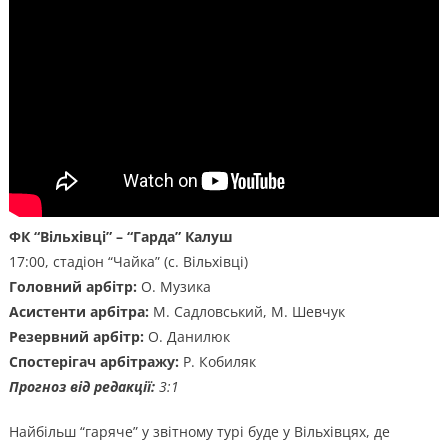
ФК “Вільхівці” – “Гарда” Калуш
17:00, стадіон “Чайка” (с. Вільхівці)
Головний арбітр:
О. Музика
Асистенти арбітра:
М. Садловський, М. Шевчук
Резервний арбітр:
О. Данилюк
Спостерігач арбітражу:
Р. Кобиляк
Прогноз від редакції:
3:1
Найбільш “гаряче” у звітному турі буде у Вільхівцях, де