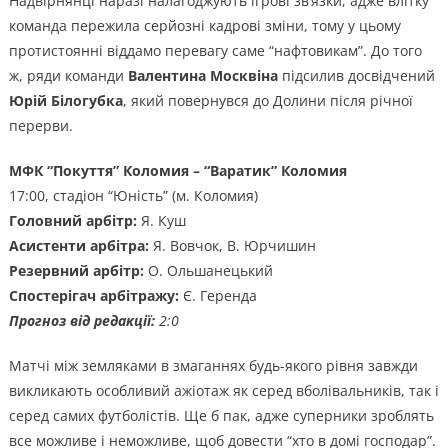
Надвірнянці наразі налагоджують ігрові зв’язки, адже влітку
команда пережила серйозні кадрові зміни, тому у цьому
протистоянні віддамо перевагу саме “нафтовикам”. До того
ж, ряди команди
Валентина Москвіна
підсилив досвідчений
Юрій Білогубка
, який повернувся до Долини після річної
перерви.
МФК “Покуття” Коломия – “Варатик”
Коломия
17:00, стадіон “Юність” (м. Коломия)
Головний арбітр:
Я. Куш
Асистенти арбітра:
Я. Вовчок, В. Юрчишин
Резервний арбітр:
О. Ольшанецький
Спостерігач арбітражу:
Є. Геренда
Прогноз від редакції:
2:0
Матчі між земляками в змаганнях будь-якого рівня завжди
викликають особливий ажіотаж як серед вболівальників, так і
серед самих футболістів. Ще б пак, адже суперники зроблять
все можливе і неможливе, щоб довести “хто в домі господар”.