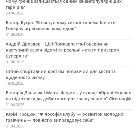
Чому гречка залишається одним ізнайпопулярніших
гарнірів?
20.06.2026
Віктор Бугра: “В наступному сезоні хочемо бачити
Говерлу агресивною командою”
01.06.2026
Андрій Дроздов: “Цілі Прикарпаття-Говерли на
наступний сезон відомі та реальні – стати призером
Суперліги”
01.06.2026
Літній спортивний костюм чоловічий для міста та
щоденного ритму
19.05.2026
Вікторія Даньчак і Марта Федик – у складі збірної України
на підготовку до дебютного розіграшу жіночої Ліги націй
21.04.2026
Юрій Процюк: “Філософія клубу — розвиток молодих
гравчинь — повністю виправдовує себе”
21.04.2026