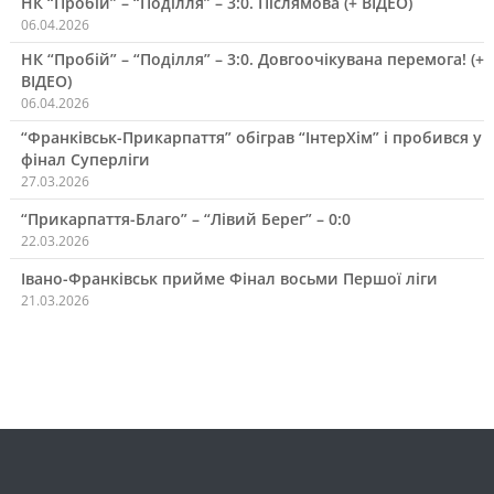
НК “Пробій” – “Поділля” – 3:0. Післямова (+ ВІДЕО)
06.04.2026
НК “Пробій” – “Поділля” – 3:0. Довгоочікувана перемога! (+
ВІДЕО)
06.04.2026
“Франківськ-Прикарпаття” обіграв “ІнтерХім” і пробився у
фінал Суперліги
27.03.2026
“Прикарпаття-Благо” – “Лівий Берег” – 0:0
22.03.2026
Івано-Франківськ прийме Фінал восьми Першої ліги
21.03.2026