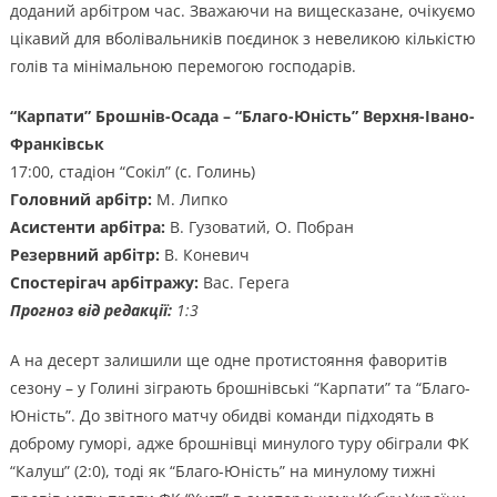
доданий арбітром час. Зважаючи на вищесказане, очікуємо
цікавий для вболівальників поєдинок з невеликою кількістю
голів та мінімальною перемогою господарів.
“Карпати” Брошнів-Осада – “Благо-Юність”
Верхня-Івано-
Франківськ
17:00, стадіон “Сокіл” (с. Голинь)
Головний арбітр:
М. Липко
Асистенти арбітра:
В. Гузоватий, О. Побран
Резервний арбітр:
В. Коневич
Спостерігач арбітражу:
Вас. Герега
Прогноз від редакції:
1:3
А на десерт залишили ще одне протистояння фаворитів
сезону – у Голині зіграють брошнівські “Карпати” та “Благо-
Юність”. До звітного матчу обидві команди підходять в
доброму гуморі, адже брошнівці минулого туру обіграли ФК
“Калуш” (2:0), тоді як “Благо-Юність” на минулому тижні