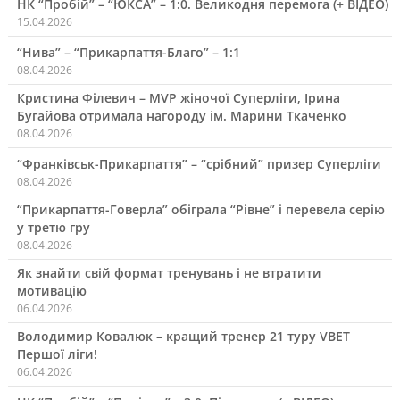
НК “Пробій” – “ЮКСА” – 1:0. Великодня перемога (+ ВІДЕО)
15.04.2026
“Нива” – “Прикарпаття-Благо” – 1:1
08.04.2026
Кристина Філевич – MVP жіночої Суперліги, Ірина
Бугайова отримала нагороду ім. Марини Ткаченко
08.04.2026
“Франківськ-Прикарпаття” – “срібний” призер Суперліги
08.04.2026
“Прикарпаття-Говерла” обіграла “Рівне” і перевела серію
у третю гру
08.04.2026
Як знайти свій формат тренувань і не втратити
мотивацію
06.04.2026
Володимир Ковалюк – кращий тренер 21 туру VBET
Першої ліги!
06.04.2026