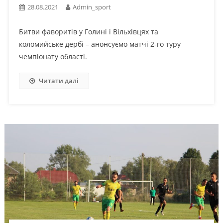
28.08.2021
Admin_sport
Битви фаворитів у Голині і Вільхівцях та
коломийське дербі – анонсуємо матчі 2-го туру
чемпіонату області.
Читати далі