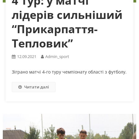
4 тур: у матчі
лідерів сильніший
“Прикарпаття-
Тепловик”
12.09.2021
Admin_sport
Зіграно матчі 4-го туру чемпіонату області з футболу.
Читати далі