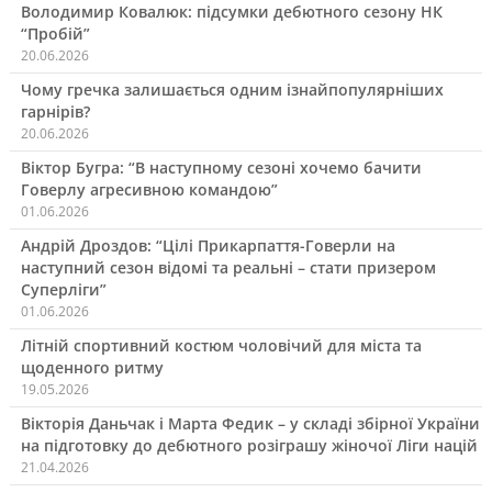
Володимир Ковалюк: підсумки дебютного сезону НК
“Пробій”
20.06.2026
Чому гречка залишається одним ізнайпопулярніших
гарнірів?
20.06.2026
Віктор Бугра: “В наступному сезоні хочемо бачити
Говерлу агресивною командою”
01.06.2026
Андрій Дроздов: “Цілі Прикарпаття-Говерли на
наступний сезон відомі та реальні – стати призером
Суперліги”
01.06.2026
Літній спортивний костюм чоловічий для міста та
щоденного ритму
19.05.2026
Вікторія Даньчак і Марта Федик – у складі збірної України
на підготовку до дебютного розіграшу жіночої Ліги націй
21.04.2026