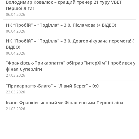
Володимир Ковалюк – кращий тренер 21 туру VBET
Першої ліги!
06.04.2026
НК “Пробій” – “Поділля” – 3:0. Післямова (+ ВІДЕО)
06.04.2026
НК “Пробій” – “Поділля” – 3:0. Довгоочікувана перемога! (+
ВІДЕО)
06.04.2026
“Франківськ-Прикарпаття” обіграв “ІнтерХім” і пробився у
фінал Суперліги
27.03.2026
“Прикарпаття-Благо” – “Лівий Берег” – 0:0
22.03.2026
Івано-Франківськ прийме Фінал восьми Першої ліги
21.03.2026