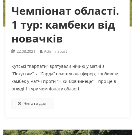
Чемпіонат області.
1 тур: камбеки від
новачків
22.08.2021
Admin_sport
Кутські “Карпати” врятували нічию у матчі з
“Покуттям”, а “Гарда” влаштувала фурор, зробивши
камбек у матчі проти “Ніки-Вовчинець” – про це в
огляді 1 туру чемпіонату області.
Читати далі