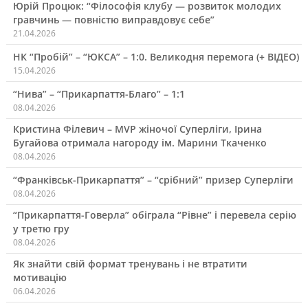
Юрій Процюк: “Філософія клубу — розвиток молодих
гравчинь — повністю виправдовує себе”
21.04.2026
НК “Пробій” – “ЮКСА” – 1:0. Великодня перемога (+ ВІДЕО)
15.04.2026
“Нива” – “Прикарпаття-Благо” – 1:1
08.04.2026
Кристина Філевич – MVP жіночої Суперліги, Ірина
Бугайова отримала нагороду ім. Марини Ткаченко
08.04.2026
“Франківськ-Прикарпаття” – “срібний” призер Суперліги
08.04.2026
“Прикарпаття-Говерла” обіграла “Рівне” і перевела серію
у третю гру
08.04.2026
Як знайти свій формат тренувань і не втратити
мотивацію
06.04.2026