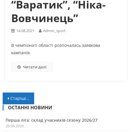
“Варатик”, “Ніка-
Вовчинець”
14.08.2021
Admin_sport
В чемпіонаті області розпочалась заявкова
кампанія.
Читати далі
Навігація
Старіші записи
за
ОСТАННІ НОВИНИ
записами
Перша ліга: склад учасників сезону 2026/27
20.06.2026