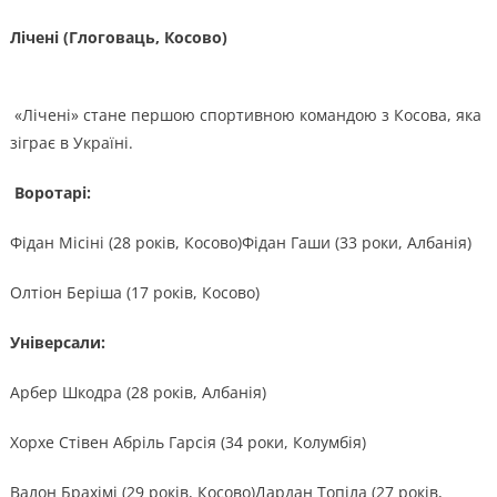
Лічені (Глоговаць, Косово)
«Лічені» стане першою спортивною командою з Косова, яка
зіграє в Україні.
Воротарі:
Фідан Місіні (28 років, Косово)Фідан Гаши (33 роки, Албанія)
Олтіон Беріша (17 років, Косово)
Універсали:
Арбер Шкодра (28 років, Албанія)
Хорхе Стівен Абріль Гарсія (34 роки, Колумбія)
Валон Брахімі (29 років, Косово)Дардан Топіла (27 років,