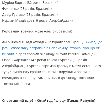
Муріло Боргес (32 роки, Бразилія)
Феліпіньо (28 років, Бразилія)
Давід Густаво (25 років, Бразилія)
Нурлан Мехдізаде (19 років, Азербайджан)
Головний тренер:
Жозе Алесіо (Бразилія)
Амір Шожаї й Хаді Ахмаді – натуралізовані іранці.
Ахмаді, до
речі, свого часу потрапив в неприємну історію, про що ми
писали
. Через травми зі складу вибули капітан команди
Різван Фарзалієв (42 роки) та Ісаг Сургали (30 років,
Азербайджан). Сургали отримав травму в матчі останнього
туру чемпіонату країни та не зміг вирушити разом із
командою в Україну. Замість нього до складу включили
Тофіка Мікаїлова.
Спортивний клуб «Юнайтед Галац» (Галац, Румунія)