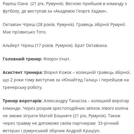
Рареш Оана (21 рік, Румунія). Весною прийшов в команду з
футболу, де виступав за «Академію Георге Хаджи».
Октавіан Чіреш (28 років, Румунія). Гравець збірної Румунії.
Має прізвисько Тото.
Альберт Чіреш (17 років. Румунія). Брат Октавіана.
Головний тренер:
Флорін Ігнат.
Асистент тренера:
Віорел Кожок – колишній гравець збірної,
що 2 роки тому виступав за «Юнайтед Галац» і перейшов на
тренерську роботу.
Тренер воротарів:
Александру Танасіла – колишній воротар
команди. Через розрив хрестоподібних зв’язок лівого коліна
не зможе зіграти Матей Бошняге (21 рік, Румунія). Також
через травму не допоможе своїм партнерам 33-річний
ветеран і румунський збірник Андрей Краціун.