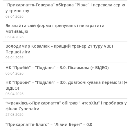
“Прикарпаття-Говерла” обіграла “Рівне” і перевела серію
у третю гру
08.04.2026
Як знайти свій формат тренувань і не втратити
мотивацію
06.04.2026
Володимир Ковалюк – кращий тренер 21 туру VBET
Першої ліги!
06.04.2026
НК “Пробій” – “Поділля” – 3:0. Післямова (+ ВІДЕО)
06.04.2026
НК “Пробій” – “Поділля” – 3:0. Довгоочікувана перемога! (+
ВІДЕО)
06.04.2026
“Франківськ-Прикарпаття” обіграв “ІнтерХім” і пробився у
фінал Суперліги
27.03.2026
“Прикарпаття-Благо” – “Лівий Берег” – 0:0