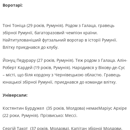
Воротарі:
Тоні Тоніца (29 років, Румунія). Родом з Галаца, гравець
збірної Румунії, багаторазовий чемпіон країни.
Найтитулованіший футзальний воротар в історії Румунії.
Влітку приєднався до клубу.
Йонуц Педурару (27 років, Румунія). Теж родом з Галаца. Алін-
Роберт Кардей (19 років, Румунія). Народився у Вікову-де-Сус
– місті, що біля кордону з Чернівецькою областю. Гравець
юнацької збірної Румунії, приєднався до команди влітку.
Універсали:
Костянтин Бурдужел (35 років, Молдова) немаєМаріус Архіре
(22 роки, Румунія). Прізвисько: Мессі.
Сергій Такот (37 років, Молдова). Капітан збірної Молдови.