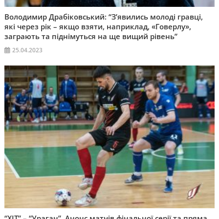
Володимир Драбіковський: “З’явились молоді гравці,
які через рік – якщо взяти, наприклад, «Говерлу»,
заграють та піднімуться на ще вищий рівень”
25.04.2023
“ХІТ” – “Ураган”. Анонс матчів фінальної серії та пряма