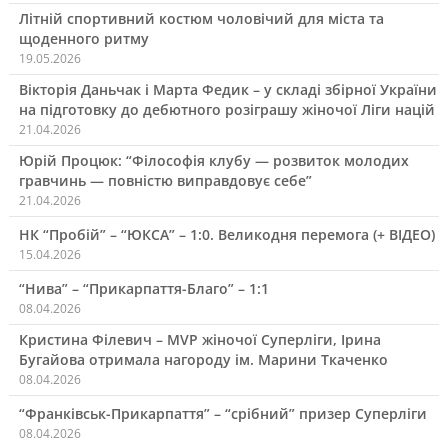
Літній спортивний костюм чоловічий для міста та
щоденного ритму
19.05.2026
Вікторія Даньчак і Марта Федик – у складі збірної України
на підготовку до дебютного розіграшу жіночої Ліги націй
21.04.2026
Юрій Процюк: “Філософія клубу — розвиток молодих
гравчинь — повністю виправдовує себе”
21.04.2026
НК “Пробій” – “ЮКСА” – 1:0. Великодня перемога (+ ВІДЕО)
15.04.2026
“Нива” – “Прикарпаття-Благо” – 1:1
08.04.2026
Кристина Філевич – MVP жіночої Суперліги, Ірина
Бугайова отримала нагороду ім. Марини Ткаченко
08.04.2026
“Франківськ-Прикарпаття” – “срібний” призер Суперліги
08.04.2026