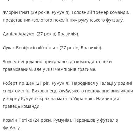
Флорін Ігнат (39 років, Румунія). Головний тренер команди,
представник «золотого покоління» румунського футзалу.
Даніел Араужо (27 років, Бразилія).
Лукас Боніфасіо «Кокіньо» (27 років, Бразилія).
Зовсім нещодавно приєднався до команди та ще й
травмованим, але у Лізі чемпіонів гратиме.
Роберт Крішан (21 рік, Румунія). Народився у Галаці у родині
спортсменів. Вихованець клубу, якого нещодавно викликали
у збірну Румунії якраз на матчі з Україною. Найвищий
гравець команди.
Козмін Петіке (24 роки, Румунія). Перейшов у футзал з
футболу.