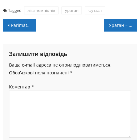
Tagged
ліга чемпіонів
ураган
футзал
Навігація
Parimatch Кубок України: визначено пари команд, які зіграють у другому та третьому попередньому раундах
Ураган – Араз. Коментарі представників суперника напередодні
записів
Залишити відповідь
Ваша e-mail адреса не оприлюднюватиметься.
Обов’язкові поля позначені
*
Коментар
*