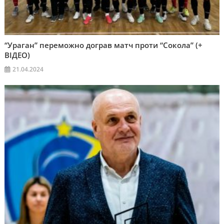
“Ураган” переможно дограв матч проти “Сокола” (+
ВІДЕО)
21.04.2024