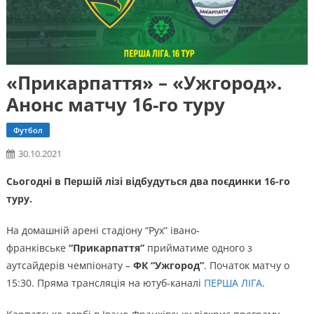
«Прикарпаття» – «Ужгород».
Анонс матчу 16-го туру
Футбол
30.10.2021
Сьогодні в Першій лізі відбудуться два поєдинки 16-го
туру.
На домашній арені стадіону “Рух” івано-
франківське
“Прикарпаття”
прийматиме одного з
аутсайдерів чемпіонату –
ФК “Ужгород”
. Початок матчу о
15:30. Пряма трансляція на ютуб-каналі
ПЕРША ЛІГА
.