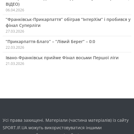
ВІДЕО)
06.04.2026
“Франківськ-Прикарпаття” обіграв “ІнтерХім” і пробився у
фінал Суперліги
27.03.2026
“Прикарпаття-Благо” – “Лівий Берег” – 0:0
22.03.2026
Івано-Франківськ прийме Фінал восьми Першої ліги
21.03.2026
Усі права захищені. Матеріали (частина матеріалів) із сайту
SPORT.IF.UA можуть використовуватися іншими