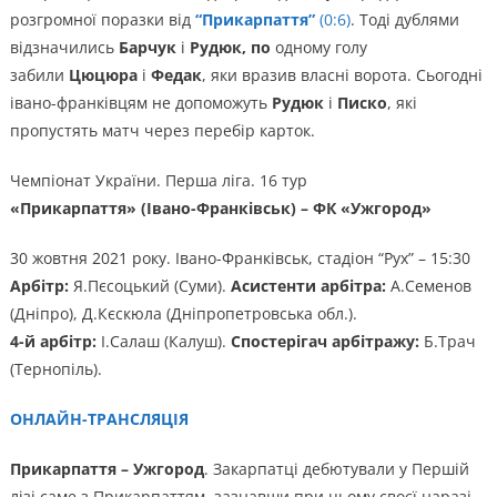
розгромної поразки від
“Прикарпаття”
(0:6)
. Тоді дублями
відзначились
Барчук
і
Рудюк, по
одному голу
забили
Цюцюра
і
Федак
, яки вразив власні ворота. Сьогодні
івано-франківцям не допоможуть
Рудюк
і
Писко
, які
пропустять матч через перебір карток.
Чемпіонат України. Перша ліга. 16 тур
«Прикарпаття» (Івано-Франківськ) – ФК «Ужгород»
30 жовтня 2021 року. Івано-Франківськ, стадіон “Рух” – 15:30
Арбітр:
Я.Пєсоцький (Суми).
Асистенти арбітра:
А.Семенов
(Дніпро), Д.Кєскюла (Дніпропетровська обл.).
4-й арбітр:
І.Салаш (Калуш).
Спостерігач арбітражу:
Б.Трач
(Тернопіль).
ОНЛАЙН-ТРАНСЛЯЦІЯ
Прикарпаття – Ужгород
. Закарпатці дебютували у Першій
лізі саме з Прикарпаттям, зазнавши при цьому своєї наразі