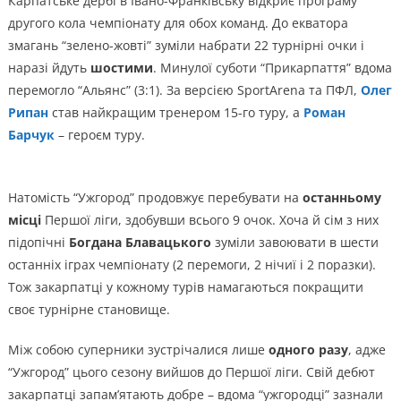
Карпатське дербі в Івано-Франківську відкриє програму
другого кола чемпіонату для обох команд. До екватора
змагань “зелено-жовті” зуміли набрати 22 турнірні очки і
наразі йдуть
шостими
. Минулої суботи “Прикарпаття” вдома
перемогло “Альянс” (3:1). За версією SportArena та ПФЛ,
Олег
Рипан
став найкращим тренером 15-го туру, а
Роман
Барчук
– героєм туру.
Натомість “Ужгород” продовжує перебувати на
останньому
місці
Першої ліги, здобувши всього 9 очок. Хоча й сім з них
підопічні
Богдана Блавацького
зуміли завоювати в шести
останніх іграх чемпіонату (2 перемоги, 2 нічиї і 2 поразки).
Тож закарпатці у кожному турів намагаються покращити
своє турнірне становище.
Між собою суперники зустрічалися лише
одного разу
, адже
“Ужгород” цього сезону вийшов до Першої ліги. Свій дебют
закарпатці запам’ятають добре – вдома “ужгородці” зазнали