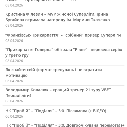
08.04.2026
Кристина Філевич – MVP жіночої Суперліги, Ірина
Бугайова отримала нагороду ім. Марини Ткаченко
08.04.2026
“Франківськ-Прикарпаття” – “срібний” призер Суперліги
08.04.2026
“Прикарпаття-Говерла” обіграла “Рівне” і перевела серію
у третю гру
08.04.2026
Як знайти свій формат тренувань і не втратити
мотивацію
06.04.2026
Володимир Ковалюк – кращий тренер 21 туру VBET
Першої ліги!
06.04.2026
НК “Пробій” – “Поділля” – 3:0. Післямова (+ ВІДЕО)
06.04.2026
НК “Пробій” – “Поділля” – 3:0. Довгоочікувана перемога! (+