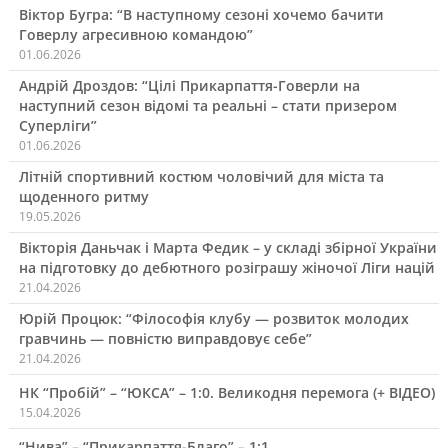
Віктор Бугра: “В наступному сезоні хочемо бачити
Говерлу агресивною командою”
01.06.2026
Андрій Дроздов: “Цілі Прикарпаття-Говерли на
наступний сезон відомі та реальні – стати призером
Суперліги”
01.06.2026
Літній спортивний костюм чоловічий для міста та
щоденного ритму
19.05.2026
Вікторія Даньчак і Марта Федик – у складі збірної України
на підготовку до дебютного розіграшу жіночої Ліги націй
21.04.2026
Юрій Процюк: “Філософія клубу — розвиток молодих
гравчинь — повністю виправдовує себе”
21.04.2026
НК “Пробій” – “ЮКСА” – 1:0. Великодня перемога (+ ВІДЕО)
15.04.2026
“Нива” – “Прикарпаття-Благо” – 1:1