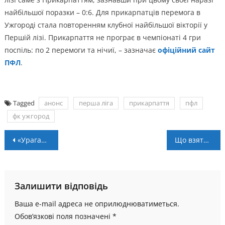
найбільшої поразки – 0:6. Для прикарпатців перемога в
Ужгороді стала повторенням клубної найбільшої вікторії у
Першій лізі. Прикарпаття не програє в чемпіонаті 4 гри
поспіль: по 2 перемоги та нічиї, – зазначає
офіційний сайт
ПФЛ
.
Tagged
анонс
перша ліга
прикарпаття
пфл
фк ужгород
Навігація
«Ураган» достроково кваліфікувався до елітного раунду Ліги чемпіонів
Що взяти із собою на відпочинок у Карпати?
записів
Залишити відповідь
Ваша e-mail адреса не оприлюднюватиметься.
Обов’язкові поля позначені
*