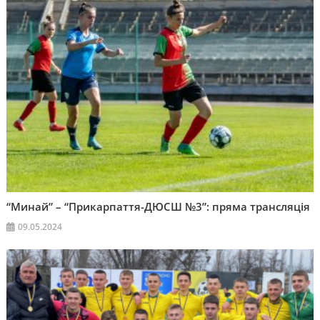
“Минай” – “Прикарпаття-ДЮСШ №3”: пряма трансляція
09.05.2024