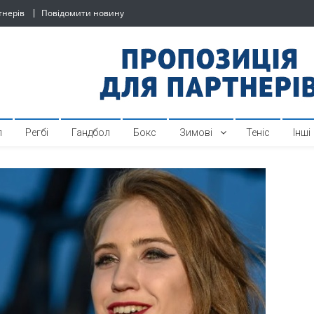
тнерів
Повідомити новину
й спортивний інтернет-по
л
Регбі
Гандбол
Бокс
Зимові
Теніс
Інші