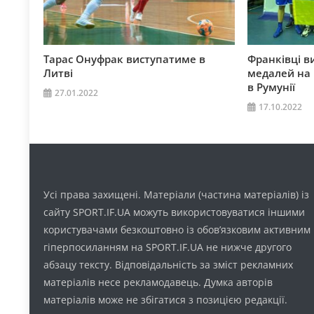
Тарас Онуфрак виступатиме в
Франківці в
Литві
медалей на 
в Румунії
27.01.2022
17.10.2022
Усі права захищені. Матеріали (частина матеріалів) із
сайту SPORT.IF.UA можуть використовуватися іншими
користувачами безкоштовно із обов’язковим активним
гіперпосиланням на SPORT.IF.UA не нижче другого
абзацу тексту. Відповідальність за зміст рекламних
матеріалів несе рекламодавець. Думка авторів
матеріалів може не збігатися з позицією редакції.