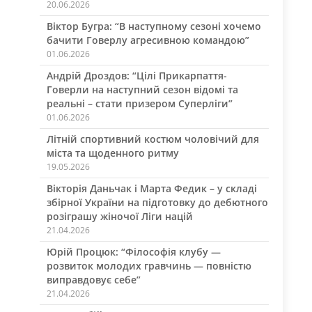
20.06.2026
Віктор Бугра: “В наступному сезоні хочемо
бачити Говерлу агресивною командою”
01.06.2026
Андрій Дроздов: “Цілі Прикарпаття-
Говерли на наступний сезон відомі та
реальні – стати призером Суперліги”
01.06.2026
Літній спортивний костюм чоловічий для
міста та щоденного ритму
19.05.2026
Вікторія Даньчак і Марта Федик – у складі
збірної України на підготовку до дебютного
розіграшу жіночої Ліги націй
21.04.2026
Юрій Процюк: “Філософія клубу —
розвиток молодих гравчинь — повністю
виправдовує себе”
21.04.2026