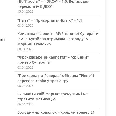
НК “Пробій” – “ЮКСА” – 1:0. Великодня
перемога (+ ВІДЕО)
15.04.2026
“Нива” – “Прикарпаття-Благо” – 1:1
08.04.2026
Кристина Філевич – MVP жіночої Суперліги,
Ірина Бугайова отримала нагороду ім.
і і
Марини Ткаченко
08.04.2026
“Франківськ-Прикарпаття” – “срібний”
призер Суперліги
08.04.2026
“Прикарпаття-Говерла” обіграла “Рівне” і
перевела серію у третю гру
08.04.2026
Як знайти свій формат тренувань і не
втратити мотивацію
06.04.2026
Володимир Ковалюк – кращий тренер 21