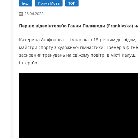
Інші
Пряма Мова
ТОП
25.04.2022
Перше відеоінтерв’ю Ганни Паливоди (Frankivska) н
Катерина Агaфоновa – гімнастка з 18-річним досвідом, 
майстри спорту з художньої гімнастики. Тренер з фітнесу
засновник тренувань на свіжому повітрі в місті Калуш.
інтерв’ю.