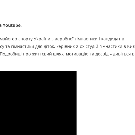
а Youtube.
майстер спорту України з аеробної гімнастики і кандидат в
 тa гімнастики для діток, керівник 2-ох студій гімнастики в Києв
 Подробиці про життєвий шлях, мотивaцію тa досвід – дивіться в