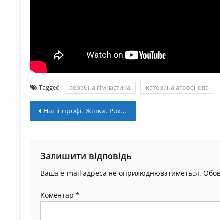
Tagged
аеробна гімнастика
катерина агафонова
Навігація
Наші профі. Жінки: Роксолана Кравчук – чемпіонка Чехії!
записів
Залишити відповідь
Ваша e-mail адреса не оприлюднюватиметься.
Обов
Коментар
*