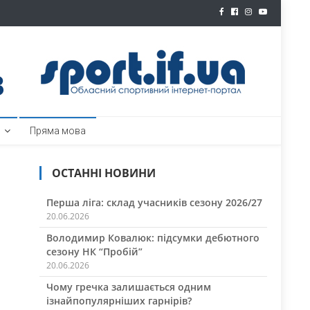
ртал
Пряма мова
ОСТАННІ НОВИНИ
Перша ліга: склад учасників сезону 2026/27
20.06.2026
Володимир Ковалюк: підсумки дебютного
сезону НК “Пробій”
20.06.2026
Чому гречка залишається одним
ізнайпопулярніших гарнірів?