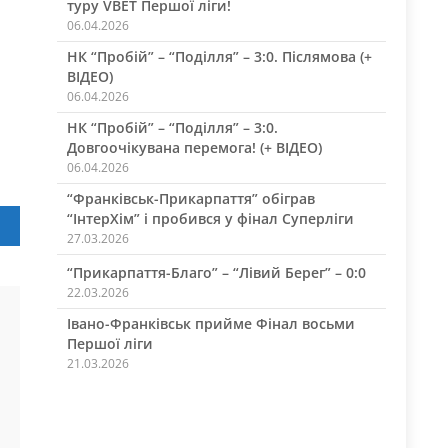
туру VBET Першої ліги!
06.04.2026
НК “Пробій” – “Поділля” – 3:0. Післямова (+
ВІДЕО)
06.04.2026
НК “Пробій” – “Поділля” – 3:0.
Довгоочікувана перемога! (+ ВІДЕО)
06.04.2026
“Франківськ-Прикарпаття” обіграв
“ІнтерХім” і пробився у фінал Суперліги
War
27.03.2026
“Прикарпаття-Благо” – “Лівий Берег” – 0:0
22.03.2026
Івано-Франківськ прийме Фінал восьми
Першої ліги
21.03.2026