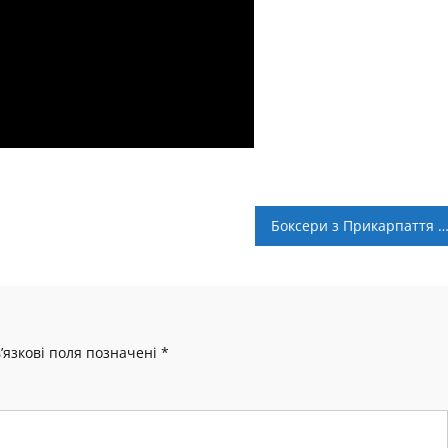
Боксери з Прикарпаття успішно виступили на турнірі Stop the 
’язкові поля позначені
*