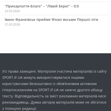
“Прикарпаття-Благо” – “Лівий Берег” – 0:0
22.03.2026
Івано-Франківськ прийме Фінал восьми Першої ліги
21.03.2026
Усі права захищені. Матеріали (частина матеріалів) із сайту
SPORT.IF.UA можуть використовуватися іншими
користувачами безкоштовно із обов’язковим активним
гіперпосиланням на SPORT.IF.UA не нижче другого абзацу
тексту. Відповідальність за зміст рекламних матеріалів несе
рекламодавець. Думка авторів матеріалів може не збігатися
з позицією редакції.