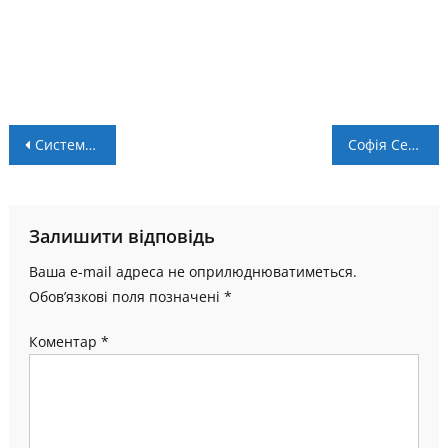
Навігація
Система ставок та особливості використання такого типу парі в букмекерських конторах
Софія Семчук стала переможницею забігу в Бельгії
записів
Залишити відповідь
Ваша e-mail адреса не оприлюднюватиметься.
Обов’язкові поля позначені
*
Коментар
*