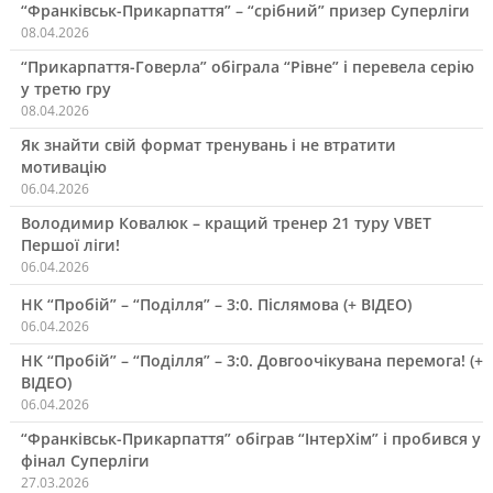
“Франківськ-Прикарпаття” – “срібний” призер Суперліги
08.04.2026
“Прикарпаття-Говерла” обіграла “Рівне” і перевела серію
у третю гру
08.04.2026
Як знайти свій формат тренувань і не втратити
мотивацію
06.04.2026
Володимир Ковалюк – кращий тренер 21 туру VBET
Першої ліги!
06.04.2026
НК “Пробій” – “Поділля” – 3:0. Післямова (+ ВІДЕО)
06.04.2026
НК “Пробій” – “Поділля” – 3:0. Довгоочікувана перемога! (+
ВІДЕО)
06.04.2026
“Франківськ-Прикарпаття” обіграв “ІнтерХім” і пробився у
фінал Суперліги
27.03.2026