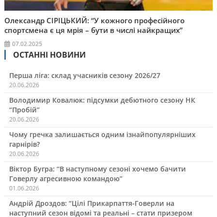
Олександр СІРІЦЬКИЙ: “У кожного професійного
спортсмена є ця мрія – бути в числі найкращих”
07.02.2025
ОСТАННІ НОВИНИ
Перша ліга: склад учасників сезону 2026/27
20.06.2026
Володимир Ковалюк: підсумки дебютного сезону НК
“Пробій”
20.06.2026
Чому гречка залишається одним ізнайпопулярніших
гарнірів?
20.06.2026
Віктор Бугра: “В наступному сезоні хочемо бачити
Говерлу агресивною командою”
01.06.2026
Андрій Дроздов: “Цілі Прикарпаття-Говерли на
наступний сезон відомі та реальні – стати призером