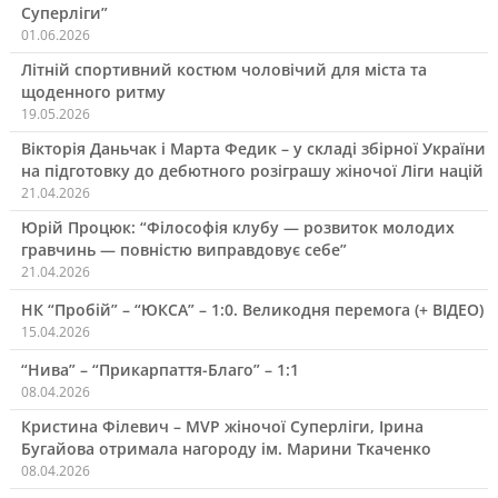
Суперліги”
01.06.2026
Літній спортивний костюм чоловічий для міста та
щоденного ритму
19.05.2026
Вікторія Даньчак і Марта Федик – у складі збірної України
на підготовку до дебютного розіграшу жіночої Ліги націй
21.04.2026
Юрій Процюк: “Філософія клубу — розвиток молодих
гравчинь — повністю виправдовує себе”
21.04.2026
НК “Пробій” – “ЮКСА” – 1:0. Великодня перемога (+ ВІДЕО)
15.04.2026
“Нива” – “Прикарпаття-Благо” – 1:1
08.04.2026
Кристина Філевич – MVP жіночої Суперліги, Ірина
Бугайова отримала нагороду ім. Марини Ткаченко
08.04.2026