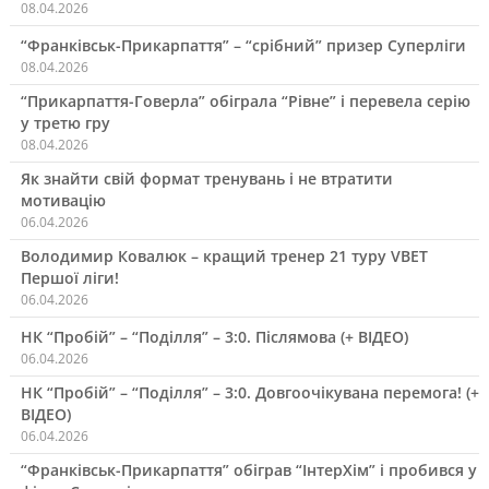
08.04.2026
“Франківськ-Прикарпаття” – “срібний” призер Суперліги
08.04.2026
“Прикарпаття-Говерла” обіграла “Рівне” і перевела серію
у третю гру
08.04.2026
Як знайти свій формат тренувань і не втратити
мотивацію
06.04.2026
Володимир Ковалюк – кращий тренер 21 туру VBET
Першої ліги!
06.04.2026
НК “Пробій” – “Поділля” – 3:0. Післямова (+ ВІДЕО)
06.04.2026
НК “Пробій” – “Поділля” – 3:0. Довгоочікувана перемога! (+
ВІДЕО)
06.04.2026
“Франківськ-Прикарпаття” обіграв “ІнтерХім” і пробився у