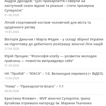
Андрій Дроздов: “Цілі Прикарпаття-Говерли на
наступний сезон відомі та реальні – стати призером
Суперліги”
01.06.2026
Літній спортивний костюм чоловічий для міста та
щоденного ритму
19.05.2026
Вікторія Даньчак і Марта Федик – у складі збірної України
на підготовку до дебютного розіграшу жіночої Ліги націй
21.04.2026
Юрій Процюк: “Філософія клубу — розвиток молодих
гравчинь — повністю виправдовує себе”
21.04.2026
НК “Пробій” – “ЮКСА” – 1:0. Великодня перемога (+ ВІДЕО)
15.04.2026
“Нива” – “Прикарпаття-Благо” – 1:1
08.04.2026
Кристина Філевич – MVP жіночої Суперліги, Ірина
Бугайова отримала нагороду ім. Марини Ткаченко