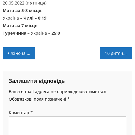
20.05.2022 (п’ятниця)
Матч за 5-8 місця
:
Україна –
Чилі – 0:19
Матч за 7 місце
:
Туреччина
– Україна –
25:0
Навігація
Жіноча збірна України U-21 поступається Польщі, але виходить на Євро
10 дитячих команд змагались у турнірі Victoria Cup 2022
записів
Залишити відповідь
Ваша e-mail адреса не оприлюднюватиметься.
Обов’язкові поля позначені
*
Коментар
*