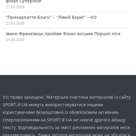
фінал Суперліги
27.03.2026
“Прикарпаття-Благо” – “Лівий Берег” – 0:0
22.03.2026
Івано-Франківськ прийме Фінал восьми Першої ліги
21.03.2026
Усі права захищені. Матеріали (частина матеріалів) із сайту
SPORT.IF.UA можуть використовуватися іншими
користувачами безкоштовно із обов’язковим активним
гіперпосиланням на SPORT.IF.UA не нижче другого абзацу
тексту. Відповідальність за зміст рекламних матеріалів несе
рекламодавець. Думка авторів матеріалів може не збігатися