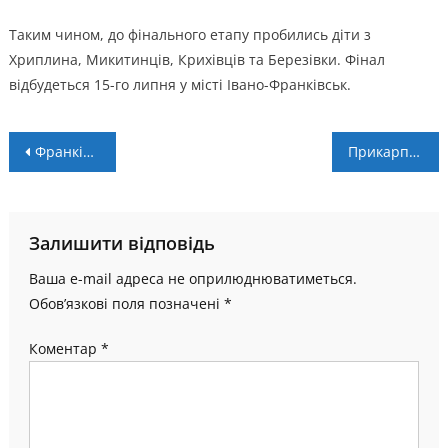
Таким чином, до фінального етапу пробились діти з
Хриплина, Микитинців, Крихівців та Березівки. Фінал
відбудеться 15-го липня у місті Івано-Франківськ.
Навігація
Франківці вибороли нагороди чемпіонату світу з шашок
Прикарпатські борці вдало виступили на чемпіонаті України до 23 років
записів
Залишити відповідь
Ваша e-mail адреса не оприлюднюватиметься.
Обов’язкові поля позначені
*
Коментар
*