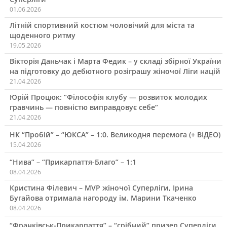
01.06.2026
Літній спортивний костюм чоловічий для міста та
щоденного ритму
19.05.2026
Вікторія Даньчак і Марта Федик – у складі збірної України
на підготовку до дебютного розіграшу жіночої Ліги націй
21.04.2026
Юрій Процюк: “Філософія клубу — розвиток молодих
гравчинь — повністю виправдовує себе”
21.04.2026
НК “Пробій” – “ЮКСА” – 1:0. Великодня перемога (+ ВІДЕО)
15.04.2026
“Нива” – “Прикарпаття-Благо” – 1:1
08.04.2026
Кристина Філевич – MVP жіночої Суперліги, Ірина
Бугайова отримала нагороду ім. Марини Ткаченко
08.04.2026
“Франківськ-Прикарпаття” – “срібний” призер Суперліги