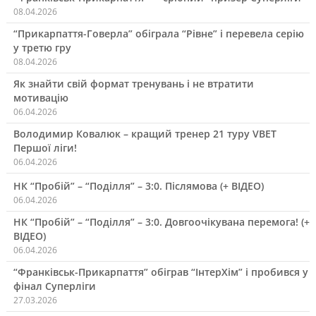
08.04.2026
“Прикарпаття-Говерла” обіграла “Рівне” і перевела серію
у третю гру
08.04.2026
Як знайти свій формат тренувань і не втратити
мотивацію
06.04.2026
Володимир Ковалюк – кращий тренер 21 туру VBET
Першої ліги!
06.04.2026
НК “Пробій” – “Поділля” – 3:0. Післямова (+ ВІДЕО)
06.04.2026
НК “Пробій” – “Поділля” – 3:0. Довгоочікувана перемога! (+
ВІДЕО)
06.04.2026
“Франківськ-Прикарпаття” обіграв “ІнтерХім” і пробився у
фінал Суперліги
27.03.2026