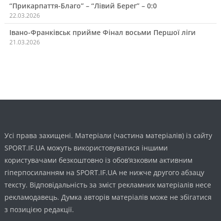
“Прикарпаття-Благо” – “Лівий Берег” – 0:0
22.03.2026
Івано-Франківськ прийме Фінал восьми Першої ліги
21.03.2026
Усі права захищені. Матеріали (частина матеріалів) із сайту
SPORT.IF.UA можуть використовуватися іншими
користувачами безкоштовно із обов’язковим активним
гіперпосиланням на SPORT.IF.UA не нижче другого абзацу
тексту. Відповідальність за зміст рекламних матеріалів несе
рекламодавець. Думка авторів матеріалів може не збігатися
з позицією редакції.