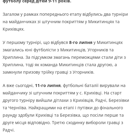
футболу серед дітей 9-11 років.
Загалом у рамках попереднього етапу відбулись два турніри
на майданчиках зі штучним покриттям у Микитинцях та
Крихівцях.
У першому турнірі, що відбувся
8-го липня
у Микитинцях
змагались юні футболісти з Микитинців, Угорників та
Хриплина. За підсумком змагань переможцями стали діти з
Хриплина, тоді як команда Микитинців стала другою, а
замкнули призову трійку гравці з Угорників.
А вже сьогодні,
11-го липня
, футбольні баталії вирували на
майданчику зі штучним покриттям у с. Крихівці. На старт
другого турніру вийшли дітлахи з Крихівців, Радчі, Березівки
та Черніїва. Найкращими на етапі і путівки до фінального
раунду здобули Крихівці та Березівка, що посіли перше та
друге місця відповідно. Третю сходинку вибороли гравці з
Радчі.