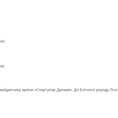
на)
ія)
 майданчику арени «Спортулор Дунаря». До Елітного раунду Ліги