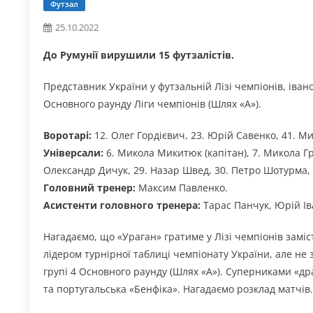
Футзал
25.10.2022
До Румунії вирушили 15 футзалістів.
Представник України у футзальній Лізі чемпіонів, іва
Основного раунду Ліги чемпіонів (Шлях «А»).
Воротарі:
12. Олег Гордієвич, 23. Юрій Савенко, 41. М
Універсали:
6. Микола Микитюк (капітан), 7. Микола Гр
Олександр Дичук, 29. Назар Швед, 30. Петро Шотурма, 
Головний тренер:
Максим Павленко.
Асистенти головного тренера:
Тарас Панчук, Юрій І
Нагадаємо, що «Ураган» гратиме у Лізі чемпіонів заміс
лідером турнірної таблиці чемпіонату України, але не 
групі 4 Основного раунду (Шлях «А»). Суперниками «д
та португальська «Бенфіка». Нагадаємо розклад матчі