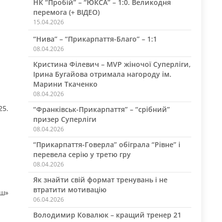
НК “Пробій” – “ЮКСА” – 1:0. Великодня
перемога (+ ВІДЕО)
15.04.2026
“Нива” – “Прикарпаття-Благо” – 1:1
08.04.2026
Кристина Філевич – MVP жіночої Суперліги,
Ірина Бугайова отримала нагороду ім.
Марини Ткаченко
08.04.2026
25.
“Франківськ-Прикарпаття” – “срібний”
призер Суперліги
08.04.2026
“Прикарпаття-Говерла” обіграла “Рівне” і
перевела серію у третю гру
08.04.2026
Як знайти свій формат тренувань і не
втратити мотивацію
аш»
06.04.2026
Володимир Ковалюк – кращий тренер 21