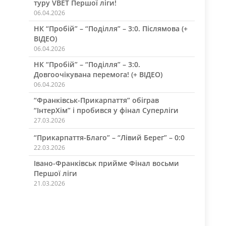
туру VBET Першої ліги!
06.04.2026
НК “Пробій” – “Поділля” – 3:0. Післямова (+
ВІДЕО)
06.04.2026
НК “Пробій” – “Поділля” – 3:0.
Довгоочікувана перемога! (+ ВІДЕО)
06.04.2026
“Франківськ-Прикарпаття” обіграв
“ІнтерХім” і пробився у фінал Суперліги
27.03.2026
“Прикарпаття-Благо” – “Лівий Берег” – 0:0
22.03.2026
Івано-Франківськ прийме Фінал восьми
Першої ліги
21.03.2026