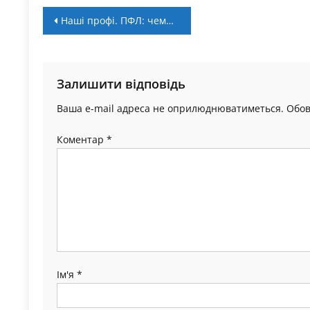
Навігація
Наші профі. ПФЛ: чемпіонський темп “Полісся”
записів
Залишити відповідь
Ваша e-mail адреса не оприлюднюватиметься.
Обов
Коментар
*
Ім'я
*