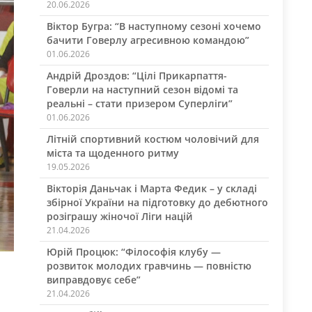
20.06.2026
Віктор Бугра: “В наступному сезоні хочемо
бачити Говерлу агресивною командою”
01.06.2026
Андрій Дроздов: “Цілі Прикарпаття-
Говерли на наступний сезон відомі та
реальні – стати призером Суперліги”
01.06.2026
Літній спортивний костюм чоловічий для
міста та щоденного ритму
19.05.2026
Вікторія Даньчак і Марта Федик – у складі
збірної України на підготовку до дебютного
розіграшу жіночої Ліги націй
21.04.2026
Юрій Процюк: “Філософія клубу —
розвиток молодих гравчинь — повністю
виправдовує себе”
21.04.2026