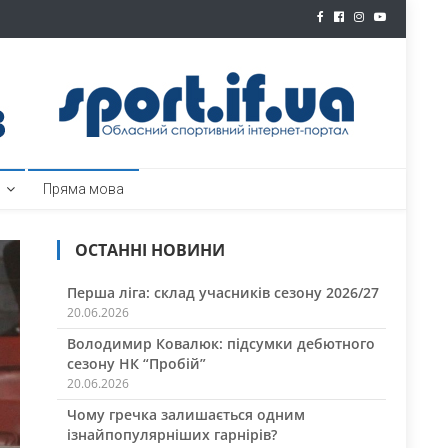
ртал
Пряма мова
ОСТАННІ НОВИНИ
Перша ліга: склад учасників сезону 2026/27
20.06.2026
Володимир Ковалюк: підсумки дебютного
сезону НК “Пробій”
20.06.2026
Чому гречка залишається одним
ізнайпопулярніших гарнірів?