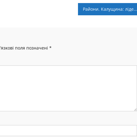
Райони. Калущина: лідери груп йдуть без втрат
’язкові поля позначені
*