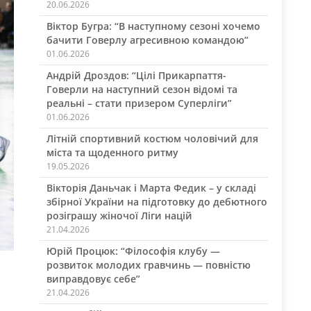
20.06.2026
Віктор Бугра: “В наступному сезоні хочемо
бачити Говерлу агресивною командою”
01.06.2026
Андрій Дроздов: “Цілі Прикарпаття-
Говерли на наступний сезон відомі та
реальні – стати призером Суперліги”
01.06.2026
Літній спортивний костюм чоловічий для
міста та щоденного ритму
19.05.2026
Вікторія Даньчак і Марта Федик – у складі
збірної України на підготовку до дебютного
розіграшу жіночої Ліги націй
21.04.2026
Юрій Процюк: “Філософія клубу —
розвиток молодих гравчинь — повністю
виправдовує себе”
21.04.2026