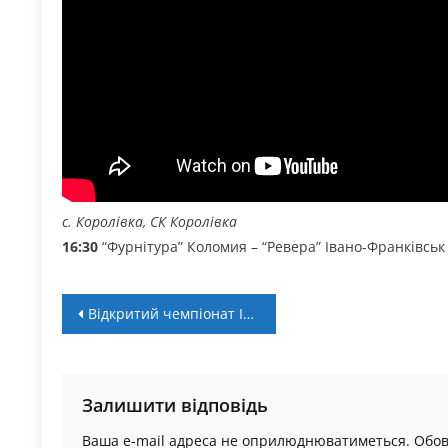
с. Королівка, СК Королівка
16:30
“Фурнітура” Коломия – “Ревера” Івано-Франківськ
Навігація
Відкритий чемпіонат Івано-Франківська: анонс матчів 11-12 лютого
записів
Залишити відповідь
Ваша e-mail адреса не оприлюднюватиметься.
Обов