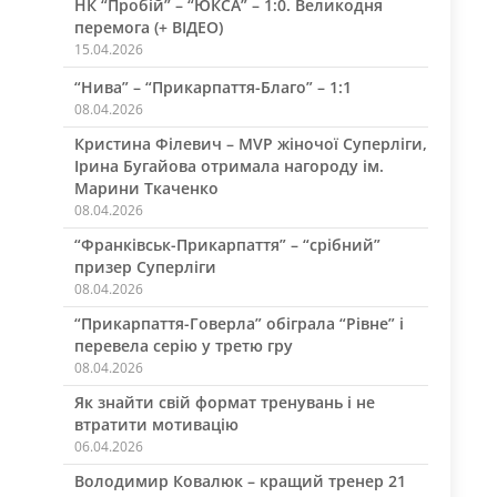
НК “Пробій” – “ЮКСА” – 1:0. Великодня
перемога (+ ВІДЕО)
15.04.2026
“Нива” – “Прикарпаття-Благо” – 1:1
08.04.2026
Кристина Філевич – MVP жіночої Суперліги,
,
Ірина Бугайова отримала нагороду ім.
Марини Ткаченко
08.04.2026
“Франківськ-Прикарпаття” – “срібний”
призер Суперліги
08.04.2026
“Прикарпаття-Говерла” обіграла “Рівне” і
перевела серію у третю гру
08.04.2026
Як знайти свій формат тренувань і не
втратити мотивацію
06.04.2026
Володимир Ковалюк – кращий тренер 21