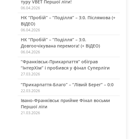
туру VBET Першої ліги!
06.04.2026
НК “Пробій” – “Поділля” – 3:0. Післямова (+
ВІДЕО)
06.04.2026
НК “Пробій” – “Поділля” – 3:0.
Довгоочікувана перемога! (+ ВІДЕО)
06.04.2026
“Франківськ-Прикарпаття” обіграв
“ІнтерХім” і пробився у фінал Суперліги
27.03.2026
“Прикарпаття-Благо” – “Лівий Берег” – 0:0
22.03.2026
Івано-Франківськ прийме Фінал восьми
Першої ліги
21.03.2026