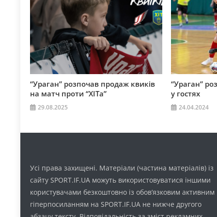
“Ураган” розпочав продаж квиків
“Ураган” ро
на матч проти “ХІТа”
у гостях
29.08.2025
24.04.2024
Усі права захищені. Матеріали (частина матеріалів) із
сайту SPORT.IF.UA можуть використовуватися іншими
користувачами безкоштовно із обов’язковим активним
гіперпосиланням на SPORT.IF.UA не нижче другого
абзацу тексту. Відповідальність за зміст рекламних