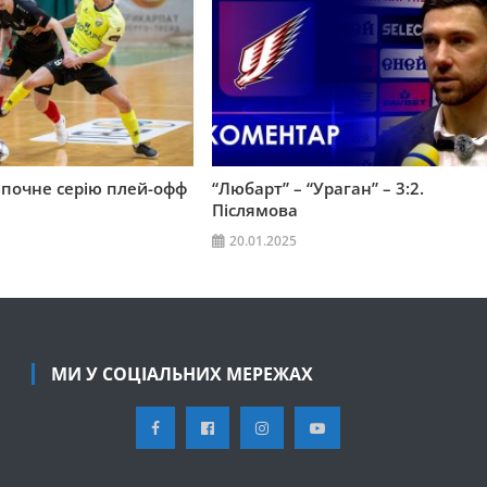
зпочне серію плей-офф
“Любарт” – “Ураган” – 3:2.
Післямова
20.01.2025
МИ У СОЦІАЛЬНИХ МЕРЕЖАХ