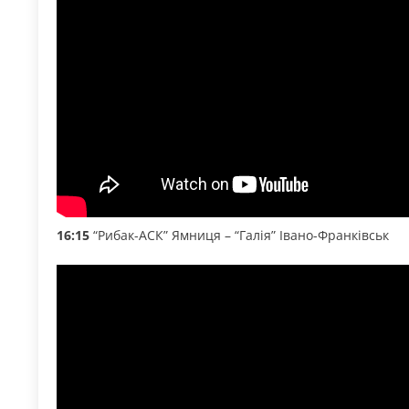
16:15
“Рибак-АСК” Ямниця – “Галія” Івано-Франківськ