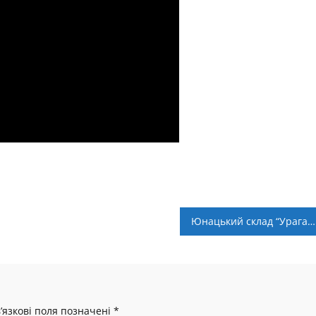
Юнацький склад “Урагану” переможно відіграв ІІ тур ЮЕЛ
’язкові поля позначені
*