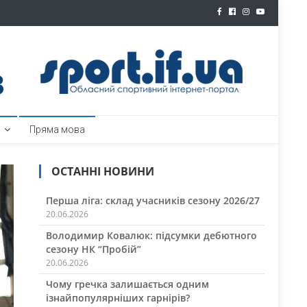
ртал
Пряма мова
ОСТАННІ НОВИНИ
Перша ліга: склад учасників сезону 2026/27
20.06.2026
Володимир Ковалюк: підсумки дебютного
сезону НК “Пробій”
20.06.2026
Чому гречка залишається одним
ізнайпопулярніших гарнірів?