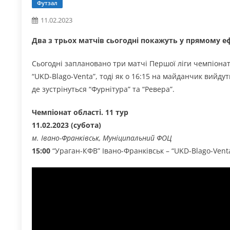
Футзал
11.02.2023
Два з трьох матчів сьогодні покажуть у прямому еф
Сьогодні заплановано три матчі Першої ліги чемпіонату
“UKD-Blago-Venta”, тоді як о 16:15 на майданчик вийдут
де зустрінуться “Фурнітура” та “Ревера”.
Чемпіонат області. 11 тур
11.02.2023 (субота)
м. Івано-Франківськ, Муніципальний ФОЦ
15:00
“Ураган-КФВ” Івано-Франківськ – “UKD-Blago-Vent