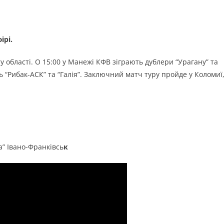
ірі.
 області. О 15:00 у Манежі КФВ зіграють дублери “Урагану” та
ь “Рибак-АСК” та “Галія”. Заключний матч туру пройде у Коломиї
a” Івано-Франківсь
к