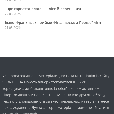
27.03.2026
“Прикарпаття-Благо” – “Лівий Берег” – 0:0
22.03.2026
Івано-Франківськ прийме Фінал восьми Першої ліги
21.03.2026
Усі права захищені. Матеріали (частина матеріалів) із сайту
SPORT.IF.UA можуть використовуватися іншими
користувачами безкоштовно із обов’язковим активним
гіперпосиланням на SPORT.IF.UA не нижче другого абзацу
тексту. Відповідальність за зміст рекламних матеріалів несе
рекламодавець. Думка авторів матеріалів може не збігатися
з позицією редакції.