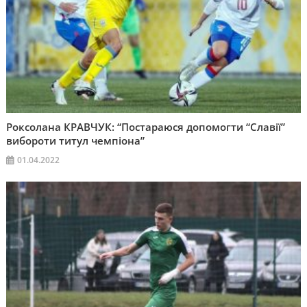
Роксолана КРАВЧУК: “Постараюся допомогти “Славії”
вибороти титул чемпіона”
01.04.2022