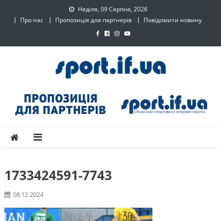
Skip
Неділя, 09 Серпня, 2026
to
Про нас
Пропозиція для партнерів
Повідомити новину
content
SPORT.IF.UA – Обласний
Обласний спортивний інтернет-портал
спортивний інтернет-
портал
1733424591-7743
08.12.2024