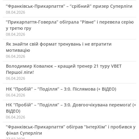
“Франківськ-Прикарпаття” – “срібний” призер Суперліги
08.04.2026
“Прикарпаття-Говерла” обіграла “Рівне” і перевела серію
у третю гру
08.04.2026
Як знайти свій формат тренувань і не втратити
мотивацію
06.04.2026
Володимир Ковалюк – кращий тренер 21 туру VBET
Першої ліги!
06.04.2026
НК “Пробій” – “Поділля” – 3:0. Післямова (+ ВІДЕО)
06.04.2026
НК “Пробій” – “Поділля” – 3:0. Довгоочікувана перемога! (+
ВІДЕО)
06.04.2026
“Франківськ-Прикарпаття” обіграв “ІнтерХім” і пробився у
фінал Суперліги