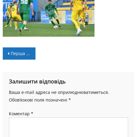
Навігація
Перша ліга: другий етап “Прикарпаття”розпочне гостьовим матчем з “Маріуполем”
записів
Залишити відповідь
Ваша e-mail адреса не оприлюднюватиметься.
Обов’язкові поля позначені
*
Коментар
*