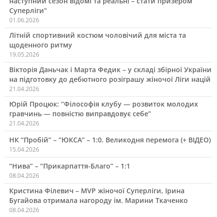
наступний сезон відомі та реальні – стати призером
Суперліги”
01.06.2026
Літній спортивний костюм чоловічий для міста та
щоденного ритму
19.05.2026
Вікторія Даньчак і Марта Федик – у складі збірної України
на підготовку до дебютного розіграшу жіночої Ліги націй
21.04.2026
Юрій Процюк: “Філософія клубу — розвиток молодих
гравчинь — повністю виправдовує себе”
21.04.2026
НК “Пробій” – “ЮКСА” – 1:0. Великодня перемога (+ ВІДЕО)
15.04.2026
“Нива” – “Прикарпаття-Благо” – 1:1
08.04.2026
Кристина Філевич – MVP жіночої Суперліги, Ірина
Бугайова отримала нагороду ім. Марини Ткаченко
08.04.2026