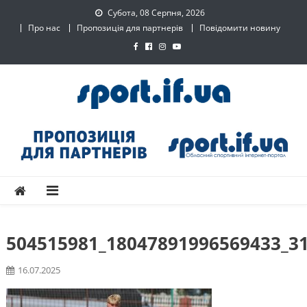
Skip
Субота, 08 Серпня, 2026
to
Про нас
Пропозиція для партнерів
Повідомити новину
content
SPORT.IF.UA – Обласний
Обласний спортивний інтернет-портал
спортивний інтернет-
портал
504515981_18047891996569433_3
16.07.2025