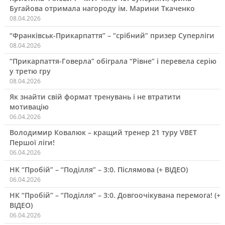
Бугайова отримала нагороду ім. Марини Ткаченко
08.04.2026
“Франківськ-Прикарпаття” – “срібний” призер Суперліги
08.04.2026
“Прикарпаття-Говерла” обіграла “Рівне” і перевела серію
у третю гру
08.04.2026
Як знайти свій формат тренувань і не втратити
мотивацію
06.04.2026
Володимир Ковалюк – кращий тренер 21 туру VBET
Першої ліги!
06.04.2026
НК “Пробій” – “Поділля” – 3:0. Післямова (+ ВІДЕО)
06.04.2026
НК “Пробій” – “Поділля” – 3:0. Довгоочікувана перемога! (+
ВІДЕО)
06.04.2026