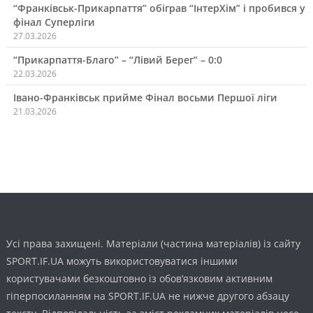
“Франківськ-Прикарпаття” обіграв “ІнтерХім” і пробився у
фінал Суперліги
27.03.2026
“Прикарпаття-Благо” – “Лівий Берег” – 0:0
22.03.2026
Івано-Франківськ прийме Фінал восьми Першої ліги
21.03.2026
Усі права захищені. Матеріали (частина матеріалів) із сайту
SPORT.IF.UA можуть використовуватися іншими
користувачами безкоштовно із обов’язковим активним
гіперпосиланням на SPORT.IF.UA не нижче другого абзацу