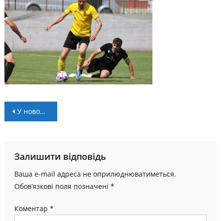
Навігація
У новому сезоні обласних змагань буде об’єднана ліга
записів
Залишити відповідь
Ваша e-mail адреса не оприлюднюватиметься.
Обов’язкові поля позначені
*
Коментар
*