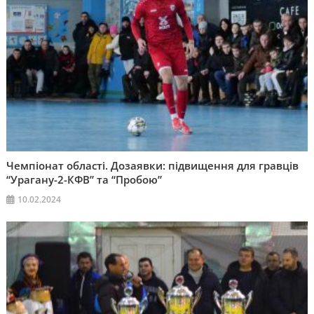
Чемпіонат області. Дозаявки: підвищення для гравців
“Урагану-2-КФВ” та “Пробою”
10.02.2024