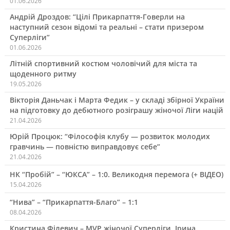
01.06.2026
Андрій Дроздов: “Цілі Прикарпаття-Говерли на
наступний сезон відомі та реальні – стати призером
Суперліги”
01.06.2026
Літній спортивний костюм чоловічий для міста та
щоденного ритму
19.05.2026
Вікторія Даньчак і Марта Федик – у складі збірної України
на підготовку до дебютного розіграшу жіночої Ліги націй
21.04.2026
Юрій Процюк: “Філософія клубу — розвиток молодих
гравчинь — повністю виправдовує себе”
21.04.2026
НК “Пробій” – “ЮКСА” – 1:0. Великодня перемога (+ ВІДЕО)
15.04.2026
“Нива” – “Прикарпаття-Благо” – 1:1
08.04.2026
Кристина Філевич – MVP жіночої Суперліги, Ірина