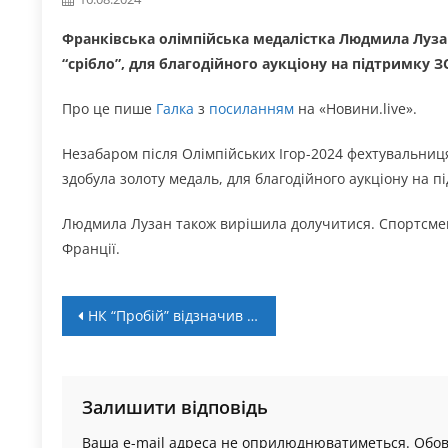
Франківська олімпійська медалістка Людмила Лузан
“срібло”, для благодійного аукціону на підтримку З
Про це пише
Галка
з
посиланням
на «Новини.live».
Незабаром після Олімпійських Ігор-2024 фехтувальниця
здобула золоту медаль, для благодійного аукціону на п
Людмила Лузан також вирішила долучитися. Спортсменк
Франції.
Навігація
НК “Пробій” відзначив столітній ювілей!
записів
Залишити відповідь
Ваша e-mail адреса не оприлюднюватиметься.
Обов