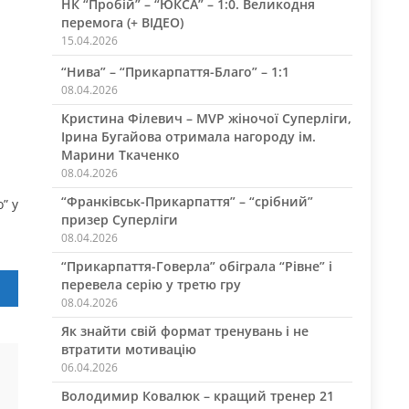
НК “Пробій” – “ЮКСА” – 1:0. Великодня
перемога (+ ВІДЕО)
15.04.2026
“Нива” – “Прикарпаття-Благо” – 1:1
08.04.2026
Кристина Філевич – MVP жіночої Суперліги,
Ірина Бугайова отримала нагороду ім.
Марини Ткаченко
08.04.2026
“Франківськ-Прикарпаття” – “срібний”
” у
призер Суперліги
08.04.2026
“Прикарпаття-Говерла” обіграла “Рівне” і
перевела серію у третю гру
08.04.2026
Як знайти свій формат тренувань і не
втратити мотивацію
06.04.2026
Володимир Ковалюк – кращий тренер 21