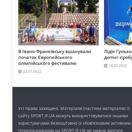
В Івано-Франківську вшанували
Лідія Гуньк
початок Європейського
допінг-проб
олімпійського фестивалю
18.02.2022
22.07.2022
Усі права захищені. Матеріали (частина матеріалів) із
сайту SPORT.IF.UA можуть використовуватися іншими
користувачами безкоштовно із обов’язковим активним
гіперпосиланням на SPORT.IF.UA не нижче другого