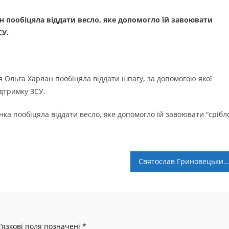
 пообіцяла віддати весло, яке допомогло їй завоювати
СУ.
 Ольга Харлан пообіцяла віддати шпагу, за допомогою якої
ідтримку ЗСУ.
а пообіцяла віддати весло, яке допомогло їй завоювати “срібло
Святослав Гриновецький – другий на відбірковому Svitolina & Stakhovskyi Tour
’язкові поля позначені
*