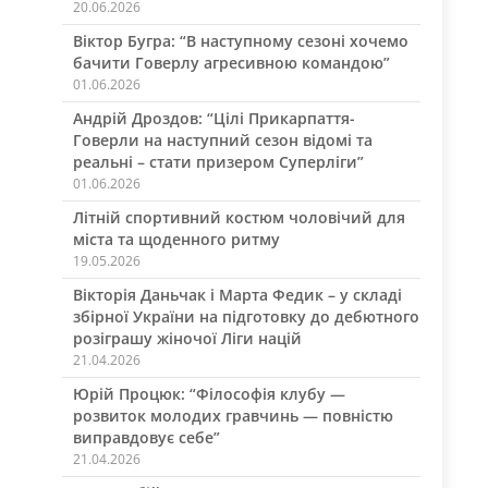
20.06.2026
Віктор Бугра: “В наступному сезоні хочемо
бачити Говерлу агресивною командою”
01.06.2026
Андрій Дроздов: “Цілі Прикарпаття-
Говерли на наступний сезон відомі та
реальні – стати призером Суперліги”
01.06.2026
Літній спортивний костюм чоловічий для
міста та щоденного ритму
19.05.2026
Вікторія Даньчак і Марта Федик – у складі
збірної України на підготовку до дебютного
розіграшу жіночої Ліги націй
21.04.2026
Юрій Процюк: “Філософія клубу —
розвиток молодих гравчинь — повністю
виправдовує себе”
21.04.2026