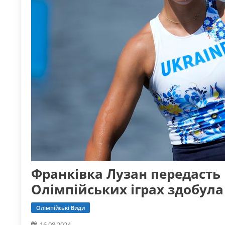
Франківка Лузан передасть 
Олімпійських іграх здобула 
Олімпійські Види
16.08.2024