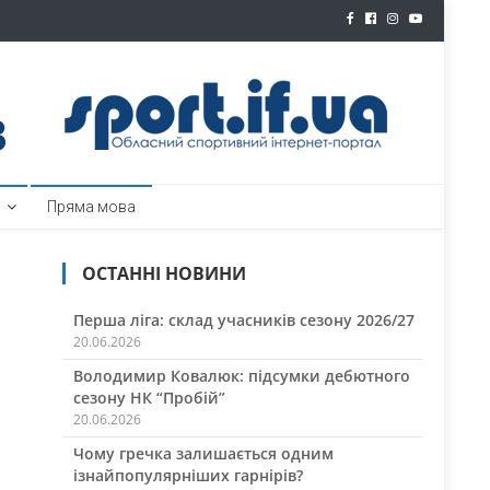
ртал
Пряма мова
ОСТАННІ НОВИНИ
Перша ліга: склад учасників сезону 2026/27
20.06.2026
Володимир Ковалюк: підсумки дебютного
сезону НК “Пробій”
20.06.2026
Чому гречка залишається одним
ізнайпопулярніших гарнірів?