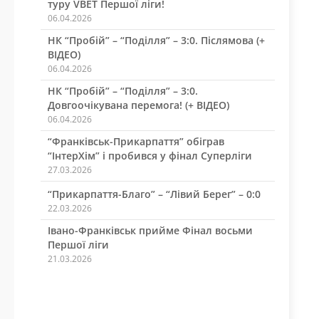
туру VBET Першої ліги!
06.04.2026
НК “Пробій” – “Поділля” – 3:0. Післямова (+
ВІДЕО)
06.04.2026
НК “Пробій” – “Поділля” – 3:0.
Довгоочікувана перемога! (+ ВІДЕО)
06.04.2026
“Франківськ-Прикарпаття” обіграв
“ІнтерХім” і пробився у фінал Суперліги
27.03.2026
“Прикарпаття-Благо” – “Лівий Берег” – 0:0
22.03.2026
Івано-Франківськ прийме Фінал восьми
Першої ліги
21.03.2026