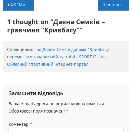
Навігація
ФК “Микуличин” – “Гарда”: пряма трансляція
Шестеро прикарпатських атлетів виступлять на Мультиспортивному чемпіонаті Європи
записів
1 thought on “
Даяна Семків –
гравчиня “Кривбасу”
”
Сповіщення:
Гол Даяни Семків допоміг “Кривбасу”
перемогти у товариській зустрічі - SPORT.IF.UA -
Обласний спортивний інтернет-портал
Залишити відповідь
Ваша e-mail адреса не оприлюднюватиметься.
Обов’язкові поля позначені
*
Коментар
*