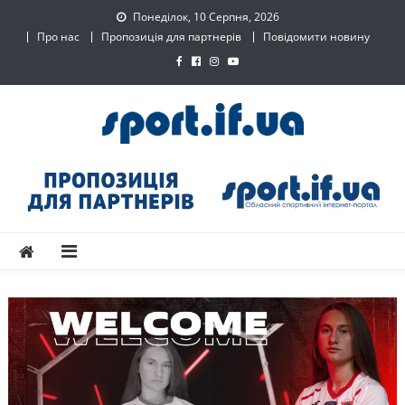
Skip
Понеділок, 10 Серпня, 2026
to
Про нас
Пропозиція для партнерів
Повідомити новину
content
SPORT.IF.UA – Обласний
Обласний спортивний інтернет-портал
спортивний інтернет-
портал