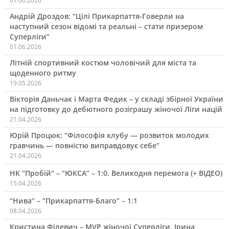
01.06.2026
Андрій Дроздов: “Цілі Прикарпаття-Говерли на
наступний сезон відомі та реальні – стати призером
Суперліги”
01.06.2026
Літній спортивний костюм чоловічий для міста та
щоденного ритму
19.05.2026
Вікторія Даньчак і Марта Федик – у складі збірної України
на підготовку до дебютного розіграшу жіночої Ліги націй
21.04.2026
Юрій Процюк: “Філософія клубу — розвиток молодих
гравчинь — повністю виправдовує себе”
21.04.2026
НК “Пробій” – “ЮКСА” – 1:0. Великодня перемога (+ ВІДЕО)
15.04.2026
“Нива” – “Прикарпаття-Благо” – 1:1
08.04.2026
Кристина Філевич – MVP жіночої Суперліги, Ірина