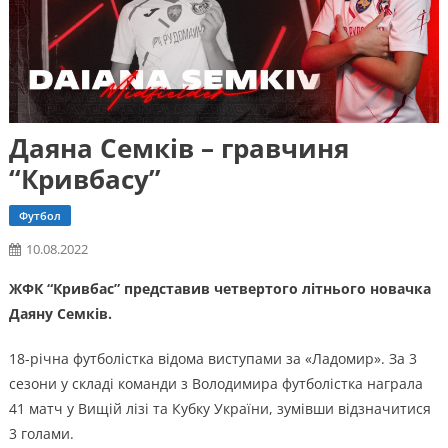
Даяна Семків – гравчиня
“Кривбасу”
Футбол
10.08.2022
ЖФК “Кривбас” представив четвертого літнього новачка
Даяну Семків.
18-річна футболістка відома виступами за «Ладомир». За 3
сезони у складі команди з Володимира футболістка награла
41 матч у Вищій лізі та Кубку України, зумівши відзначитися
3 голами.