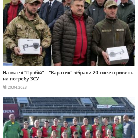
На матчі “Пробій” – “Варатик” зібрали 20 тисяч гривень
на потребу ЗСУ
20.04.2023